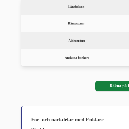
Lånebelopp:
Räntespann:
Åldergräns:
Anslutna banker:
Räkna på l
För- och nackdelar med Enklare