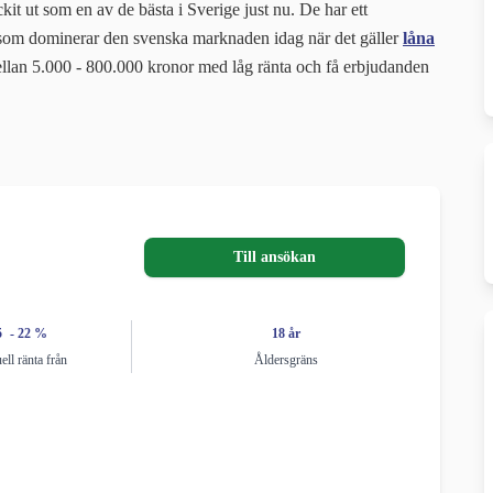
kit ut som en av de bästa i Sverige just nu. De har ett
 som dominerar den svenska marknaden idag när det gäller
låna
llan 5.000 - 800.000 kronor med låg ränta och få erbjudanden
Till ansökan
5
- 22
%
18 år
ell ränta från
Åldersgräns