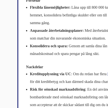
Fördelar
Flexibla lånemöjligheter:
Låna upp till 800 000 k
hemmet, konsolidera befintliga skulder eller om till
samma gång.
Anpassade återbetalningsplaner:
Med återbetalnin
som matchar din nuvarande ekonomiska situation.
Konsolidera och spara:
Genom att samla dina lån 
månadskostnad och spara pengar på lång sikt.
Nackdelar
Kreditupplysning via UC
: Om du redan har flera
för ditt kreditbetyg och kan därmed skada dina chanse
Risk för oönskad marknadsföring
: En del använd
bombarderade med oönskad marknadsföring om lån o
som accepterar att de skickar sådant till dig om du in