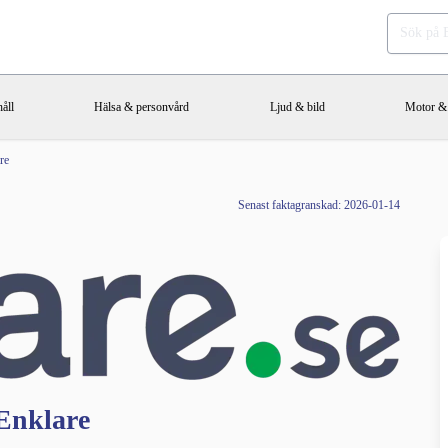
åll
Hälsa & personvård
Ljud & bild
Motor & 
re
Senast faktagranskad: 2026-01-14
Enklare