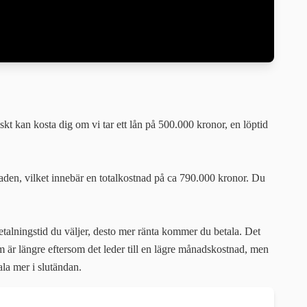
t kan kosta dig om vi tar ett lån på 500.000 kronor, en löptid
naden, vilket innebär en totalkostnad på ca 790.000 kronor. Du
etalningstid du väljer, desto mer ränta kommer du betala. Det
m är längre eftersom det leder till en lägre månadskostnad, men
la mer i slutändan.