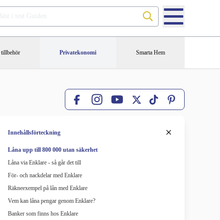
Sök på Bäst i test Guiden
tillbehör
Privatekonomi
Smarta Hem
Facebook
X
TikTok
Pinterest
Instagram
YouTube
Innehållsförteckning
Låna upp till 800 000 utan säkerhet
Låna via Enklare - så går det till
För- och nackdelar med Enklare
Räkneexempel på lån med Enklare
Vem kan låna pengar genom Enklare?
Banker som finns hos Enklare