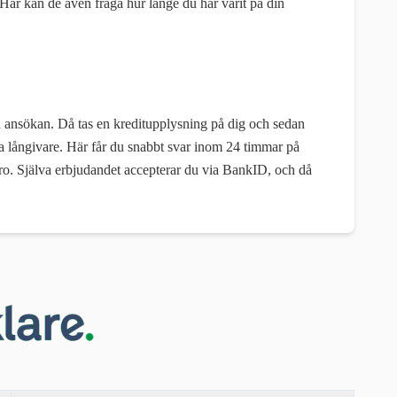
r kan de även fråga hur länge du har varit på din
in ansökan. Då tas en kreditupplysning på dig och sedan
ika långivare. Här får du snabbt svar inom 24 timmar på
 ro. Själva erbjudandet accepterar du via BankID, och då