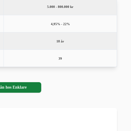
5.000 - 800.000 kr
4,95% - 22%
18 år
39
ån hos Enklare