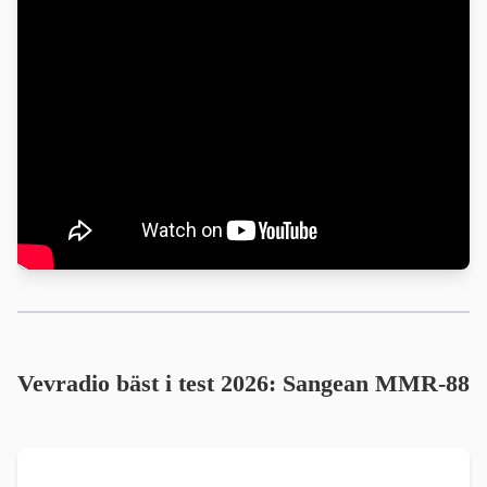
Vevradio bäst i test 2026: Sangean MMR-88