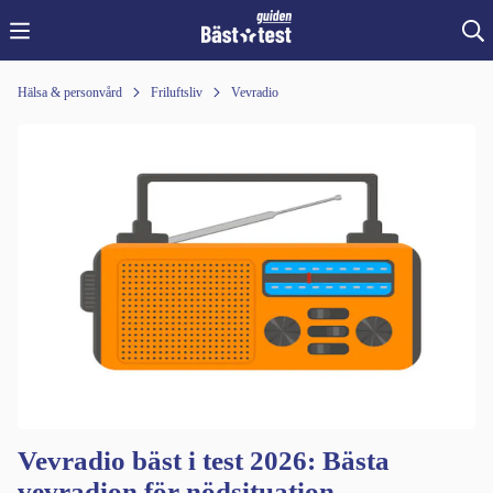
Hälsa & personvård
Friluftsliv
Vevradio
Vevradio bäst i test 2026: Bästa
vevradion för nödsituation