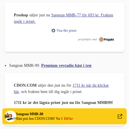
Proshop
säljer just nu
Sangean MMR-77 för 693 kr. Frakten
ingår i priset.
Visa fler priser
prisjämfört med
Sangean MMR-99:
Premium vevradio bäst i test
CDON.COM
säljer den just nu för
1711 kr när du klickar
här
, och frakten hem till dig ingår i priset.
1711 kr är det lägsta priset just nu för Sangean MMR99!
Visa fler priser
Sangean MMR-88
Bäst pris hos CDON.COM! Nu
1 110 kr