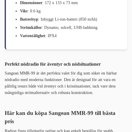
Dimensioner
: 172 x 133 x 73 mm
Vikt
: 0.6 kg
Batterityp
: Inbyggt Li-ion-batteri (850 mAh)
Strömkällor
: Dynamo, solcell, USB-laddning
Vattentålighet
: IPX4
Perfekt nödradio för äventyr och nödsituationer
Sangean MMR-99 är det perfekta valet för dig som söker en bärbar
nödradio med moderna funktioner. Den är designad för att vara en
pålitlig resurs både vid äventyr och i krissituationer, tack vare dess
mångsidiga strömalternativ och robusta konstruktion.
Här kan du köpa Sangean MMR-99 till bästa
pris
Radion finns tillgänglig online och kan enkelt beställas för snabb