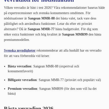
Vilken vevradio är bäst i test 2026? Våra rekommendationer baseras både
på expertrecensioner och svenska konsumenters omdömen. För
nödsituationer är
Sangean MMR-88
det bästa valet, tack vare dess
pålitlighet och användbara funktioner. Letar du efter ett prisvärt
alternativ? Då är
Sangean MMR-77
bästa budgetvalet. För dig som
söker extra funktioner och hög kvalitet är
Sangean MMR99
den bästa
premiummodellen.
Svenska myndigheter
rekommenderar att alla hushåll har en vevradio
för att vara förberedda vid kriser.
Bästa vevradion
: Sangean MMR-88 (expertval och
konsumentfavorit)
Billigaste vevradion
: Sangean MMR-77 (prisvärt och populärt val)
Premium vevradion
: Sangean MMR99 (för den som vill ha det
bästa)
Bästa vevradion 2026