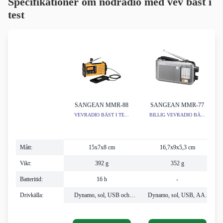
Specifikationer om nödradio med vev bäst i
test
SANGEAN MMR-88
SANGEAN MMR-77
VEVRADIO BÄST I TE...
BILLIG VEVRADIO BÄ...
Mått:
15x7x8 cm
16,7x9x5,3 cm
Vikt:
392 g
352 g
Batteritid:
16 h
-
Drivkälla:
Dynamo, sol, USB och
Dynamo, sol, USB, AA-
utbytbar Li-ion 850 mAh
batterier