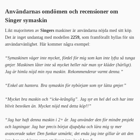
Användarnas omdömen och recensioner om
Singer symaskin
Likt majoriteten av
Singers
maskiner är användarna nöjda med sitt köp.
Det är inget undantag med modellen
2259,
som framförallt hyllas för sin
användarvänlighet. Här kommer några exempel:
“Symaskinen väger inte mycket, fördel för mig som kan inte lyfta så tunga
grejer. Maskinen låter inte så mycket heller när man syr kläder (härligt).
Jag är himla nöjd min nya maskin. Rekommenderar varmt denna.”
“Enkel att hantera. Bra symaskin för nybörjare som syr lätta grejer.”
“Mycket bra maskin och “icke-krånglig”. Jag syr en hel del och har inte
blivit besviken än. Mycket nöjd med detta köp!!”
“Jag har haft denna maskin i 2+ år. Jag använder den för mindre projekt
och lagningar. Jag har precis börjat djupdyka och lära mig sy mer
avancerade saker. Den funkar utmärkt; det enda jag inte gillar är att den