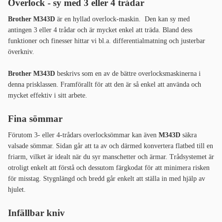
Overlock - sy med 3 eller 4 trådar
Brother M343D
är en hyllad overlock-maskin.
Den kan sy med
antingen 3 eller 4 trådar och är mycket enkel att träda. Bland dess
funktioner och finesser hittar vi bl.a. differentialmatning och justerbar
överkniv.
Brother M343D
beskrivs som en av de bättre overlocksmaskinerna i
denna prisklassen. Framförallt för att den är så enkel att använda och
mycket effektiv i sitt arbete.
Fina sömmar
Förutom 3- eller 4-trådars overlocksömmar kan även
M343D
säkra
valsade sömmar. Sidan går att ta av och därmed konvertera flatbed till en
friarm, vilket är idealt när du syr manschetter och ärmar. Trådsystemet är
otroligt enkelt att förstå och dessutom färgkodat för att minimera risken
för misstag. Stygnlängd och bredd går enkelt att ställa in med hjälp av
hjulet.
Infällbar kniv