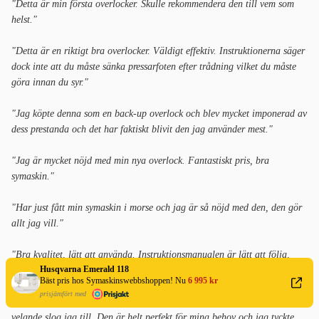
"Detta är min första overlocker. Skulle rekommendera den till vem som
helst."
"Detta är en riktigt bra overlocker. Väldigt effektiv. Instruktionerna säger
dock inte att du måste sänka pressarfoten efter trådning vilket du måste
göra innan du syr."
"Jag köpte denna som en back-up overlock och blev mycket imponerad av
dess prestanda och det har faktiskt blivit den jag använder mest."
"Jag är mycket nöjd med min nya overlock. Fantastiskt pris, bra
symaskin."
"Har just fått min symaskin i morse och jag är så nöjd med den, den gör
allt jag vill."
"Bra kvalitet, lätt att använda. Instruktionsmanualen är lätt att följa,
Husqvarna Emerald 118
rekommenderar."
Bäst pris hos Symaskinswebbshoppen! Nu
6 995 kr
prisjämfört med
"Jag hade aldrig använt en overlock tidigare men efter lång tid av
velande slog jag till. Den är helt perfekt för mina behov och jag tyckte