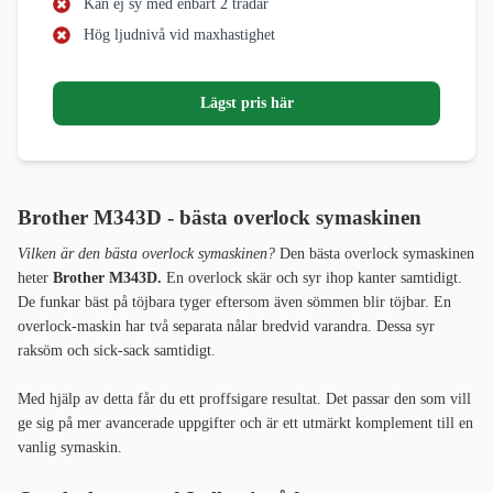
Kan ej sy med enbart 2 trådar
Hög ljudnivå vid maxhastighet
Lägst pris här
Brother M343D - bästa overlock symaskinen
Vilken är den bästa overlock symaskinen?
Den bästa overlock symaskinen
heter
Brother M343D.
En overlock skär och syr ihop kanter samtidigt.
De funkar bäst på töjbara tyger eftersom även sömmen blir töjbar. En
overlock-maskin har två separata nålar bredvid varandra. Dessa syr
raksöm och sick-sack samtidigt.
Med hjälp av detta får du ett proffsigare resultat. Det passar den som vill
ge sig på mer avancerade uppgifter och är ett utmärkt komplement till en
vanlig symaskin.