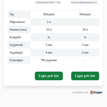
SYMASKIN BÄST I TE...
BÄSTA MEKANISKA SY...
Typ:
Mekanisk
Mekanisk
Nålpositioner:
2 st
-
Sömmar (max):
18 st
18 st
Knapphål:
Ja
Ja
Stygnbredd:
5 mm
5 mm
Stygnlängd:
4 mm
4 mm
Syhastighet:
700 stygn/min
-
Lägst pris här
Lägst pris här
prisjämfört med