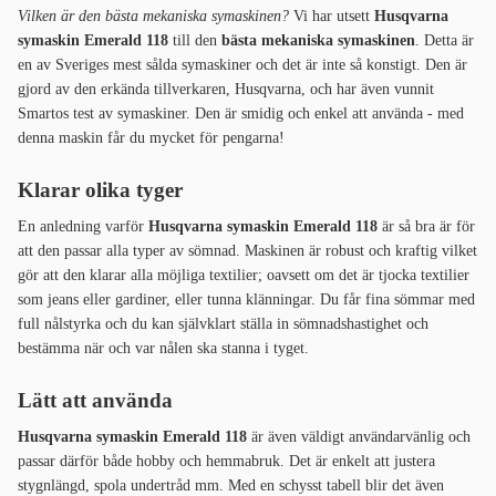
Vilken är den bästa mekaniska symaskinen?
Vi har utsett
Husqvarna
symaskin Emerald 118
till den
bästa mekaniska symaskinen
. Detta är
en av Sveriges mest sålda symaskiner och det är inte så konstigt. Den är
gjord av den erkända tillverkaren, Husqvarna, och har även vunnit
Smartos test av symaskiner. Den är smidig och enkel att använda - med
denna maskin får du mycket för pengarna!
Klarar olika tyger
En anledning varför
Husqvarna symaskin Emerald 118
är så bra är för
att den passar alla typer av sömnad. Maskinen är robust och kraftig vilket
gör att den klarar alla möjliga textilier; oavsett om det är tjocka textilier
som jeans eller gardiner, eller tunna klänningar. Du får fina sömmar med
full nålstyrka och du kan självklart ställa in sömnadshastighet och
bestämma när och var nålen ska stanna i tyget.
Lätt att använda
Husqvarna symaskin Emerald 118
är även väldigt användarvänlig och
passar därför både hobby och hemmabruk. Det är enkelt att justera
stygnlängd, spola undertråd mm. Med en schysst tabell blir det även