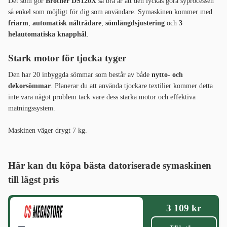
Det som gör
Brother DS120X
så bra är att den lyckas göra syprocessen
så enkel som möjligt för dig som användare. Symaskinen kommer med
friarm
,
automatisk nålträdare
,
sömlängdsjustering
och
3
helautomatiska knapphål
.
Stark motor för tjocka tyger
Den har 20 inbyggda sömmar som består av både
nytto- och
dekorsömmar
. Planerar du att använda tjockare textilier kommer detta
inte vara något problem tack vare dess starka motor och effektiva
matningssystem.
Maskinen väger drygt 7 kg.
Här kan du köpa bästa datoriserade symaskinen
till lägst pris
3 109 kr