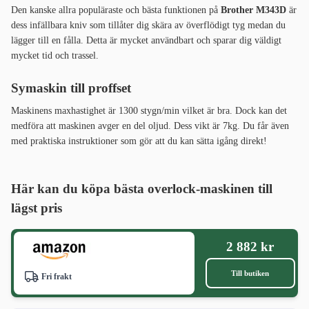
Den kanske allra populäraste och bästa funktionen på
Brother M343D
är
dess infällbara kniv som tillåter dig skära av överflödigt tyg medan du
lägger till en fålla. Detta är mycket användbart och sparar dig väldigt
mycket tid och trassel.
Symaskin till proffset
Maskinens maxhastighet är 1300 stygn/min vilket är bra. Dock kan det
medföra att maskinen avger en del oljud. Dess vikt är 7kg. Du får även
med praktiska instruktioner som gör att du kan sätta igång direkt!
Här kan du köpa bästa overlock-maskinen
till
lägst pris
2 882 kr
Till butiken
Fri frakt