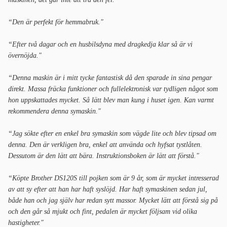
“Den är perfekt för hemmabruk."
“Efter två dagar och en husbilsdyna med dragkedja klar så är vi
övernöjda."
“Denna maskin är i mitt tycke fantastisk då den sparade in sina pengar
direkt. Massa fräcka funktioner och fullelektronisk var tydligen något som
hon uppskattades mycket. Så lätt blev man kung i huset igen. Kan varmt
rekommendera denna symaskin."
“Jag sökte efter en enkel bra symaskin som vägde lite och blev tipsad om
denna. Den är verkligen bra, enkel att använda och hyfsat tystlåten.
Dessutom är den lätt att bära. Instruktionsboken är lätt att förstå."
“Köpte Brother DS120S till pojken som är 9 år, som är mycket intresserad
av att sy efter att han har haft syslöjd. Har haft symaskinen sedan jul,
både han och jag själv har redan sytt massor. Mycket lätt att förstå sig på
och den går så mjukt och fint, pedalen är mycket följsam vid olika
hastigheter."