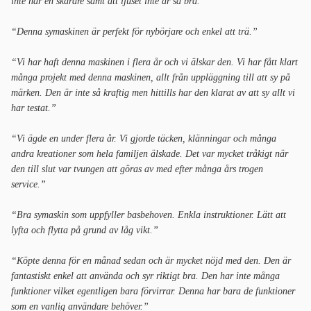
inte har en skärare samt att ljuset inte är så bra.”
“Denna symaskinen är perfekt för nybörjare och enkel att trä.”
“Vi har haft denna maskinen i flera år och vi älskar den. Vi har fått klart
många projekt med denna maskinen, allt från uppläggning till att sy på
märken. Den är inte så kraftig men hittills har den klarat av att sy allt vi
har testat.”
“Vi ägde en under flera år. Vi gjorde täcken, klänningar och många
andra kreationer som hela familjen älskade. Det var mycket tråkigt när
den till slut var tvungen att göras av med efter många års trogen
service.”
“Bra symaskin som uppfyller basbehoven. Enkla instruktioner. Lätt att
lyfta och flytta på grund av låg vikt.”
“Köpte denna för en månad sedan och är mycket nöjd med den. Den är
fantastiskt enkel att använda och syr riktigt bra. Den har inte många
funktioner vilket egentligen bara förvirrar. Denna har bara de funktioner
som en vanlig användare behöver.”