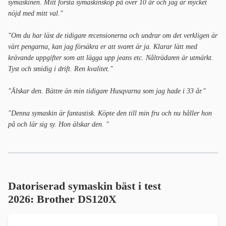
symaskinen. Mitt första symaskinsköp på över 10 år och jag är mycket
nöjd med mitt val."
"Om du har läst de tidigare recensionerna och undrar om det verkligen är
värt pengarna, kan jag försäkra er att svaret är ja. Klarar lätt med
krävande uppgifter som att lägga upp jeans etc. Nålträdaren är utmärkt.
Tyst och smidig i drift. Ren kvalitet."
"Älskar den. Bättre än min tidigare Husqvarna som jag hade i 33 år."
"Denna symaskin är fantastisk. Köpte den till min fru och nu håller hon
på och lär sig sy. Hon älskar den. "
Datoriserad symaskin bäst i test
2026:
Brother DS120X