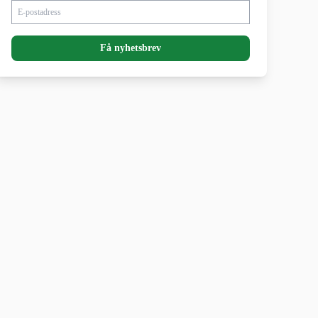
E-postadress
Få nyhetsbrev
6 168 kr
(Fri frakt)
Till butiken