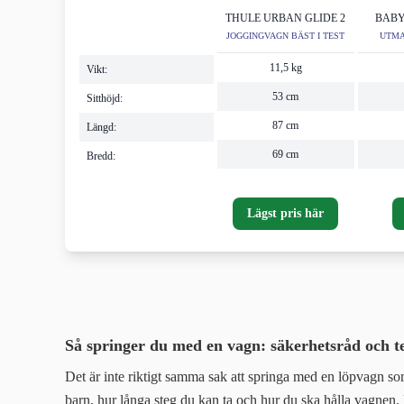
THULE URBAN GLIDE 2
BABY
JOGGINGVAGN BÄST I TEST
UTMA
11,5 kg
Vikt:
53 cm
Sitthöjd:
87 cm
Längd:
69 cm
Bredd:
Lägst pris här
Så springer du med en vagn: säkerhetsråd och t
Det är inte riktigt samma sak att springa med en löpvagn so
barn, hur långa steg du kan ta och hur du ska hålla vagnen.