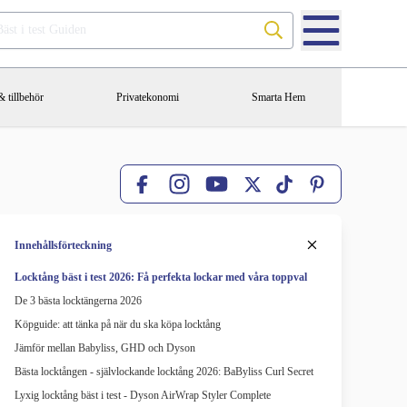
Sök på Bäst i test Guiden
 tillbehör
Privatekonomi
Smarta Hem
Facebook
X
TikTok
Pinterest
Instagram
YouTube
Innehållsförteckning
Locktång bäst i test 2026: Få perfekta lockar med våra toppval
De 3 bästa locktängerna 2026
Köpguide: att tänka på när du ska köpa locktång
Jämför mellan Babyliss, GHD och Dyson
Bästa locktången - självlockande locktång 2026: BaByliss Curl Secret
Lyxig locktång bäst i test - Dyson AirWrap Styler Complete