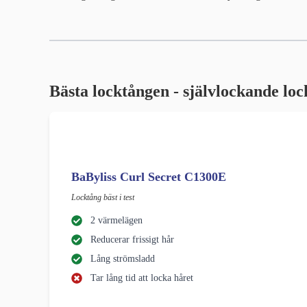
Bästa locktången - självlockande lo
BaByliss Curl Secret C1300E
Locktång bäst i test
2 värmelägen
Reducerar frissigt hår
Lång strömsladd
Tar lång tid att locka håret