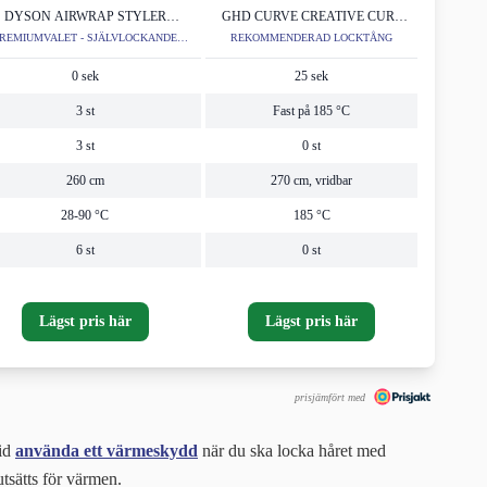
DYSON AIRWRAP STYLER
GHD CURVE CREATIVE CURL
COMPLETE
WAND
REMIUMVALET - SJÄLVLOCKANDE
REKOMMENDERAD LOCKTÅNG
LOCKTÅNG
0 sek
25 sek
3 st
Fast på 185 °C
3 st
0 st
260 cm
270 cm, vridbar
28-90 °C
185 °C
6 st
0 st
Lägst pris här
Lägst pris här
prisjämfört med
tid
använda ett värmeskydd
när du ska locka håret med
 utsätts för värmen.