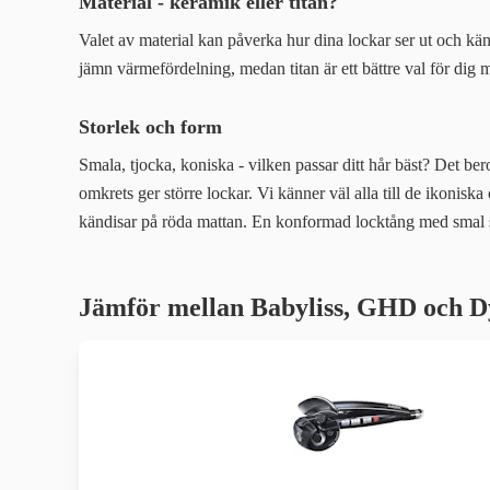
Material - keramik eller titan?
Valet av material kan påverka hur dina lockar ser ut och kä
jämn värmefördelning, medan titan är ett bättre val för dig
Storlek och form
Smala, tjocka, koniska - vilken passar ditt hår bäst? Det ber
omkrets ger större lockar. Vi känner väl alla till de ikoni
kändisar på röda mattan. En konformad locktång med smal sp
Jämför mellan Babyliss, GHD och D