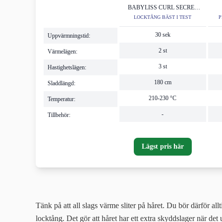
BABYLISS CURL SECRET
C1300E
LOCKTÅNG BÄST I TEST
P
30 sek
Uppvärmningstid:
2 st
Värmelägen:
3 st
Hastighetslägen:
180 cm
Sladdlängd:
210-230 °C
Temperatur:
-
Tillbehör:
Lägst pris här
Tänk på att all slags värme sliter på håret. Du bör därför all
locktång. Det gör att håret har ett extra skyddslager när det