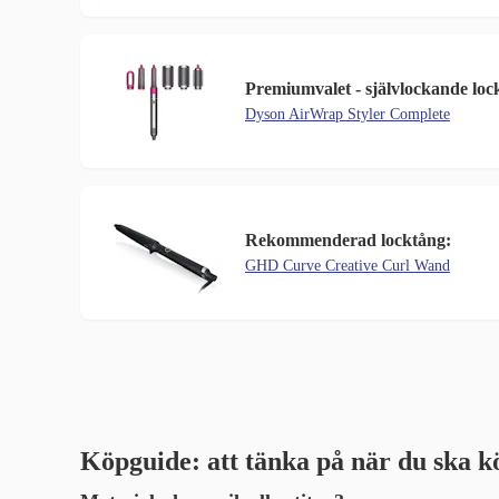
Premiumvalet - självlockande loc
Dyson AirWrap Styler Complete
Rekommenderad locktång:
GHD Curve Creative Curl Wand
Köpguide: att tänka på när du ska k