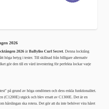
ången 2026
ocktången 2026
är
BaByliss Curl Secret
. Denna locktång
höga betyg i tester. Till skillnad från billigare alternativ
ket gör den till en värd investering för perfekta lockar varje
i test" på grund av höga omdömen och dess enkla funktionalitet.
len (C1200E) utgick och blev ersatt av C1300E. Det är en
som hårslingan ska rotera. Det gör att du inte behöver vira håret