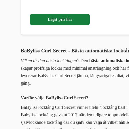
Lägst pris här
BaByliss Curl Secret - Bästa automatiska lockt
Vilken är den bästa locktången?
Den
bästa automatiska l
skapar proffsiga lockar med minimal ansträngning och har fått 
levererar BaByliss Curl Secret jämna, långvariga resultat, vil
gång.
Varför välja BaByliss Curl Secret?
BaByliss locktång Curl Secret vinner titeln "locktång bäst 
Babyliss locktång gavs ut 2017 när den tidigare toppmodel
självlockande locktång där du själv kan välja åt vilket håll 