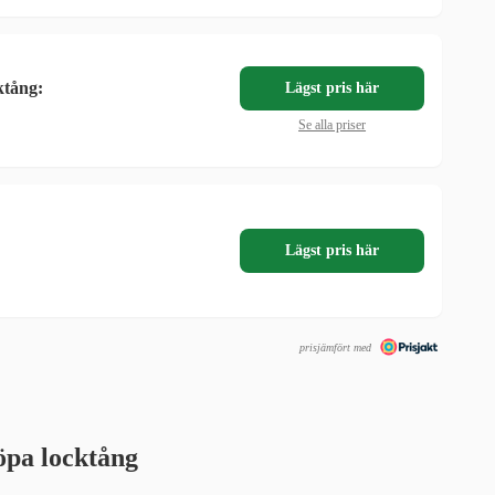
ktång:
Lägst pris här
Se alla priser
Lägst pris här
prisjämfört med
öpa locktång