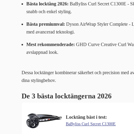
Bästa locktång 2026:
BaByliss Curl Secret C1300E - Ska
snabb och enkel styling.
Bästa premiumval:
Dyson AirWrap Styler Complete - Ly
med avancerad teknologi.
Mest rekommenderade:
GHD Curve Creative Curl Wand -
avslappnad look.
Dessa locktänger kombinerar säkerhet och precision med ava
dina stylingbehov.
De 3 bästa locktängerna 2026
Locktång bäst i test:
BaByliss Curl Secret C1300E