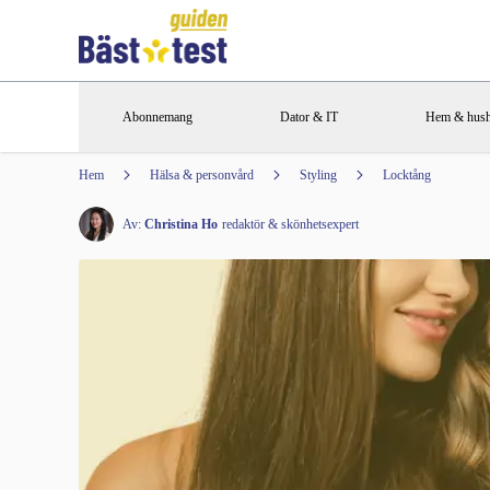
Abonnemang
Dator & IT
Hem & hush
Hem
Hälsa & personvård
Styling
Locktång
Av:
Christina Ho
redaktör & skönhetsexpert