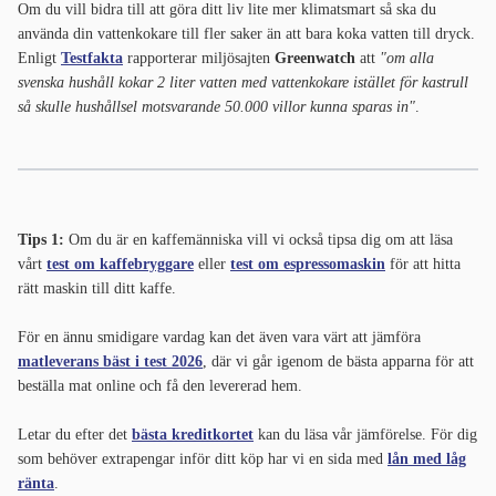
Om du vill bidra till att göra ditt liv lite mer klimatsmart så ska du
använda din vattenkokare till fler saker än att bara koka vatten till dryck.
Enligt
Testfakta
rapporterar miljösajten
Greenwatch
att
"om alla
svenska hushåll kokar 2 liter vatten med vattenkokare istället för kastrull
så skulle hushållsel motsvarande 50.000 villor kunna sparas in"
.
Tips 1:
Om du är en kaffemänniska vill vi också tipsa dig om att läsa
vårt
test om kaffebryggare
eller
test om espressomaskin
för att hitta
rätt maskin till ditt kaffe.
För en ännu smidigare vardag kan det även vara värt att jämföra
matleverans bäst i test 2026
, där vi går igenom de bästa apparna för att
beställa mat online och få den levererad hem.
Letar du efter det
bästa kreditkortet
kan du läsa vår jämförelse. För dig
som behöver extrapengar inför ditt köp har vi en sida med
lån med låg
ränta
.