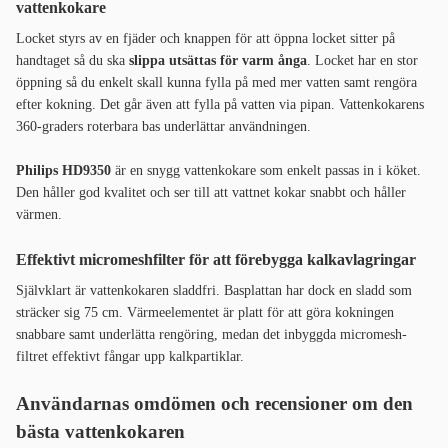
vattenkokare
Locket styrs av en fjäder och knappen för att öppna locket sitter på
handtaget så du ska
slippa utsättas för varm ånga
. Locket har en stor
öppning så du enkelt skall kunna fylla på med mer vatten samt rengöra
efter kokning. Det går även att fylla på vatten via pipan. Vattenkokarens
360-graders roterbara bas underlättar användningen.
Philips HD9350
är en snygg vattenkokare som enkelt passas in i köket.
Den håller god kvalitet och ser till att vattnet kokar snabbt och håller
värmen.
Effektivt micromeshfilter för att förebygga kalkavlagringar
Självklart är vattenkokaren sladdfri. Basplattan har dock en sladd som
sträcker sig 75 cm. Värmeelementet är platt för att göra kokningen
snabbare samt underlätta rengöring, medan det inbyggda micromesh-
filtret effektivt fångar upp kalkpartiklar.
Användarnas omdömen och recensioner om den
bästa vattenkokaren