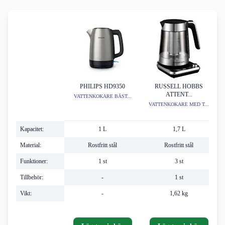
PHILIPS HD9350
RUSSELL HOBBS
ATTENT...
VATTENKOKARE BÄST...
VATTENKOKARE MED T...
Kapacitet:
1 L
1,7 L
Material:
Rostfritt stål
Rostfritt stål
Funktioner:
1 st
3 st
Tillbehör:
-
1 st
Vikt:
-
1,62 kg