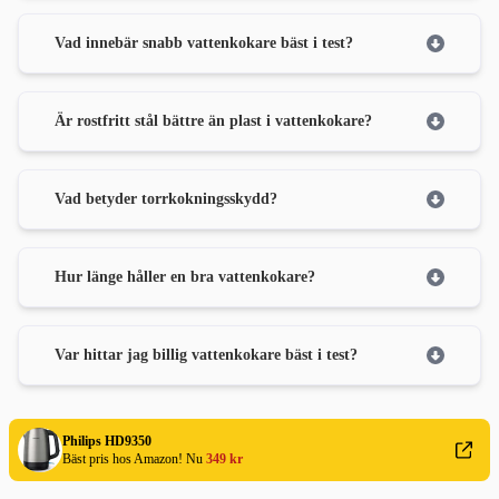
Vad innebär snabb vattenkokare bäst i test?
Är rostfritt stål bättre än plast i vattenkokare?
Vad betyder torrkokningsskydd?
Hur länge håller en bra vattenkokare?
Var hittar jag billig vattenkokare bäst i test?
Philips HD9350
Bäst pris hos Amazon! Nu
349 kr
Ett urval av Bäst i test Guidens
tester av köksmaskiner