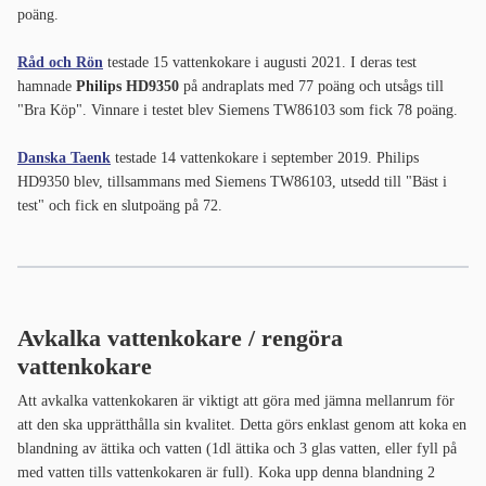
poäng.
Råd och Rön
testade 15 vattenkokare i augusti 2021. I deras test
hamnade
Philips HD9350
på andraplats med 77 poäng och utsågs till
"Bra Köp". Vinnare i testet blev Siemens TW86103 som fick 78 poäng.
Danska Taenk
testade 14 vattenkokare i september 2019. Philips
HD9350 blev, tillsammans med Siemens TW86103, utsedd till "Bäst i
test" och fick en slutpoäng på 72.
Avkalka vattenkokare / rengöra
vattenkokare
Att avkalka vattenkokaren är viktigt att göra med jämna mellanrum för
att den ska upprätthålla sin kvalitet. Detta görs enklast genom att koka en
blandning av ättika och vatten (1dl ättika och 3 glas vatten, eller fyll på
med vatten tills vattenkokaren är full). Koka upp denna blandning 2