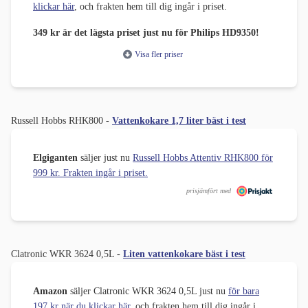
klickar här
, och frakten hem till dig ingår i priset.
349 kr är det lägsta priset just nu för Philips HD9350!
Visa fler priser
Russell Hobbs RHK800 -
Vattenkokare 1,7 liter bäst i test
Elgiganten
säljer just nu
Russell Hobbs Attentiv RHK800 för
999 kr. Frakten ingår i priset.
prisjämfört med
Clatronic WKR 3624 0,5L -
Liten vattenkokare bäst i test
Amazon
säljer Clatronic WKR 3624 0,5L just nu
för bara
197 kr när du klickar här
, och frakten hem till dig ingår i