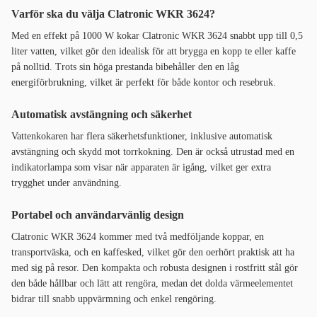
Varför ska du välja Clatronic WKR 3624?
Med en effekt på 1000 W kokar Clatronic WKR 3624 snabbt upp till 0,5
liter vatten, vilket gör den idealisk för att brygga en kopp te eller kaffe
på nolltid. Trots sin höga prestanda bibehåller den en låg
energiförbrukning, vilket är perfekt för både kontor och resebruk.
Automatisk avstängning och säkerhet
Vattenkokaren har flera säkerhetsfunktioner, inklusive automatisk
avstängning och skydd mot torrkokning. Den är också utrustad med en
indikatorlampa som visar när apparaten är igång, vilket ger extra
trygghet under användning.
Portabel och användarvänlig design
Clatronic WKR 3624 kommer med två medföljande koppar, en
transportväska, och en kaffesked, vilket gör den oerhört praktisk att ha
med sig på resor. Den kompakta och robusta designen i rostfritt stål gör
den både hållbar och lätt att rengöra, medan det dolda värmeelementet
bidrar till snabb uppvärmning och enkel rengöring.