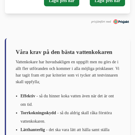
Lägst pris här
Lägst pris här
prisjämfört med
Våra krav på den bästa vattenkokaren
Vattenkokare har huvudsakligen en uppgift men nu görs de i
allt fler utföranden och kommer i alla möjliga prisklasser. Vi
har tagit fram ett par kriterier som vi tycker att testvinnaren
skall uppfylla;
Effektiv
- så du hinner koka vatten även när det är ont
om tid.
Torrkokningsskydd
- så du aldrig skall råka förstöra
vattenkokaren.
Lätthanterlig
- det ska vara lätt att hälla samt ställa