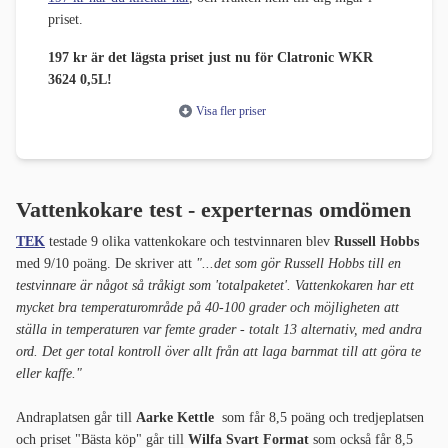
priset.
197 kr är det lägsta priset just nu för Clatronic WKR
3624 0,5L!
Visa fler priser
Vattenkokare test - experternas omdömen
TEK
testade 9 olika vattenkokare och testvinnaren blev
Russell Hobbs
med 9/10 poäng. De skriver att
"...det som gör Russell Hobbs till en
testvinnare är något så tråkigt som 'totalpaketet'. Vattenkokaren har ett
mycket bra temperaturområde på 40-100 grader och möjligheten att
ställa in temperaturen var femte grader - totalt 13 alternativ, med andra
ord. Det ger total kontroll över allt från att laga barnmat till att göra te
eller kaffe."
Andraplatsen går till
Aarke Kettle
som får 8,5 poäng och tredjeplatsen
och priset "Bästa köp" går till
Wilfa Svart Format
som också får 8,5