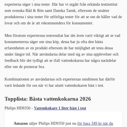
experterna säger i sina tester. Här har vi utgått från erkända testinstitut
som svenska Råd & Rön samt Danska Taenk, eftersom de utsätter
produkterna i sina tester för utförliga tester för att se om de håller vad de
lovar och om de är att rekommendera för konsumenter.
Men förutom experternas testresultat har det även varit viktigt att se vad
konsumenterna säger om sina köp, dessa har ju ofta den bästa
erfarenheten av en produkt eftersom de har möjlighet att testa dessa
under längre tid. När användarna delar med sig av sina upplevelser och
feedback blir det tydligt att se ifall vattenkokarna har några nackdelar
eller om de presterar bra.
Kombinationen av användarnas och experternas omdömen har därför
varit ledande för oss när vi har utsett vattenkokaren bäst i test.
Topplista: Bästa vattenkokarna 2026
Philips HD9350 -
Vattenkokare 1 liter bäst i test
Amazon
säljer Philips HD9350 just nu
för bara 349 kr när du