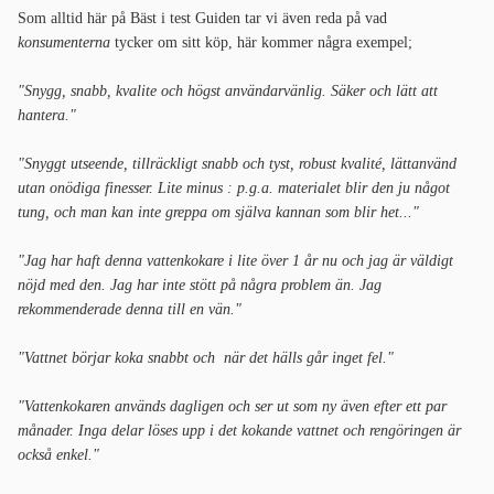
Som alltid här på Bäst i test Guiden tar vi även reda på vad
konsumenterna
tycker om sitt köp, här kommer några exempel;
"Snygg, snabb, kvalite och högst användarvänlig. Säker och lätt att
hantera."
"Snyggt utseende, tillräckligt snabb och tyst, robust kvalité, lättanvänd
utan onödiga finesser. Lite minus : p.g.a. materialet blir den ju något
tung, och man kan inte greppa om själva kannan som blir het..."
"Jag har haft denna vattenkokare i lite över 1 år nu och jag är väldigt
nöjd med den. Jag har inte stött på några problem än. Jag
rekommenderade denna till en vän."
"Vattnet börjar koka snabbt och när det hälls går inget fel."
"Vattenkokaren används dagligen och ser ut som ny även efter ett par
månader. Inga delar löses upp i det kokande vattnet och rengöringen är
också enkel."