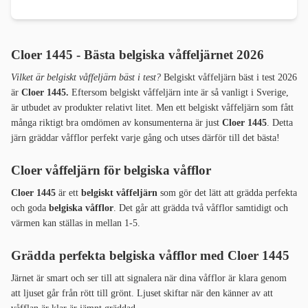
Cloer 1445 -
Bästa belgiska våffeljärnet 2026
Vilket är belgiskt våffeljärn bäst i test?
Belgiskt våffeljärn bäst i test 2026
är
Cloer 1445.
Eftersom belgiskt våffeljärn inte är så vanligt i Sverige,
är utbudet av produkter relativt litet. Men ett belgiskt våffeljärn som fått
många riktigt bra omdömen av konsumenterna är just
Cloer 1445
. Detta
järn gräddar våfflor perfekt varje gång och utses därför till det bästa!
Cloer våffeljärn för belgiska våfflor
Cloer 1445
är ett
belgiskt våffeljärn
som gör det lätt att grädda perfekta
och goda
belgiska våfflor
. Det går att grädda två våfflor samtidigt och
värmen kan ställas in mellan 1-5.
Grädda perfekta belgiska våfflor med Cloer 1445
Järnet är smart och ser till att signalera när dina våfflor är klara genom
att ljuset går från rött till grönt. Ljuset skiftar när den känner av att