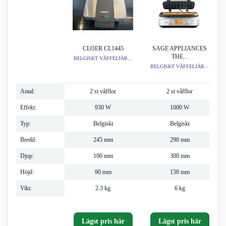
CLOER CL1445
SAGE APPLIANCES
THE...
BELGISKT VÅFFELJÄR...
BELGISKT VÅFFELJÄR...
Antal:
2 st våfflor
2 st våfflor
Effekt:
930 W
1000 W
Typ:
Belgiskt
Belgiskt
Bredd:
245 mm
290 mm
Djup:
100 mm
300 mm
Höjd:
90 mm
150 mm
Vikt:
2.3 kg
6 kg
Lägst pris här
Lägst pris här