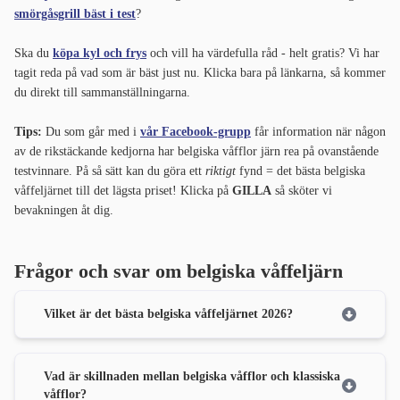
smörgåsgrill bäst i test
?
Ska du
köpa kyl och frys
och vill ha värdefulla råd - helt gratis? Vi har
tagit reda på vad som är bäst just nu. Klicka bara på länkarna, så kommer
du direkt till sammanställningarna.
Tips:
Du som går med i
vår Facebook-grupp
får information när någon
av de rikstäckande kedjorna har belgiska våfflor järn rea på ovanstående
testvinnare. På så sätt kan du göra ett
riktigt
fynd = det bästa belgiska
våffeljärnet till det lägsta priset! Klicka på
GILLA
så sköter vi
bevakningen åt dig.
Frågor och svar om belgiska våffeljärn
Vilket är det bästa belgiska våffeljärnet 2026?
Vad är skillnaden mellan belgiska våfflor och klassiska
våfflor?