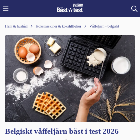
Hem & hushåll
Köksmaskiner & kökstillbehör
Våffeljärn - belgiskt
Belgiskt våffeljärn bäst i test 2026