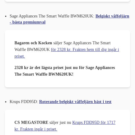
Sage Appliances The Smart Waffle BWM620UK:
Belgiskt våffeljärn
- bästa premiumval
Bagaren och Kocken
säljer Sage Appliances The Smart
Waffle BWM620UK
för 2328 kr. Frakten hem till dig ingår i
priset.
2328 kr är det lägsta priset just nu för Sage Appliances
The Smart Waffle BWM620UK!
Krups FDD95D:
Roterande belgiskt våffeljärn bäst i test
CS MEGASTORE
säljer just nu
Krups FDD95D för 1717
kr. Frakten ingår i priset.