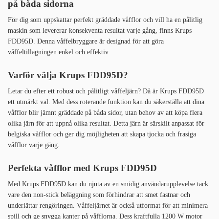
på båda sidorna
För dig som uppskattar perfekt gräddade våfflor och vill ha en pålitlig
maskin som levererar konsekventa resultat varje gång, finns Krups
FDD95D. Denna våffelbryggare är designad för att göra
våffeltillagningen enkel och effektiv.
Varför välja Krups FDD95D?
Letar du efter ett robust och pålitligt våffeljärn? Då är Krups FDD95D
ett utmärkt val. Med dess roterande funktion kan du säkerställa att dina
våfflor blir jämnt gräddade på båda sidor, utan behov av att köpa flera
olika järn för att uppnå olika resultat. Detta järn är särskilt anpassat för
belgiska våfflor och ger dig möjligheten att skapa tjocka och frasiga
våfflor varje gång.
Perfekta våfflor med Krups FDD95D
Med Krups FDD95D kan du njuta av en smidig användarupplevelse tack
vare den non-stick beläggning som förhindrar att smet fastnar och
underlättar rengöringen. Våffeljärnet är också utformat för att minimera
spill och ge snygga kanter på våfflorna. Dess kraftfulla 1200 W motor