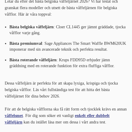
Letar du efter det bästa belgiska våffeljärnet 2026? Vi har testat och
granskat flera modeller och utsett de bästa våffeljärnen för belgiska
våfflor. Här är våra toppval:
Bästa belgiska våffeljärn
: Cloer CL1445 ger jämnt gräddade, tjocka
våfflor varje gång.
Bästa premiumval
: Sage Appliances The Smart Waffle BWM620UK
imponerar med sin avancerade teknik och perfekta resultat.
Bästa roterande våffeljärn
: Krups FDD95D erbjuder jämn
gräddning med en roterande funktion för extra fluffiga våfflor.
Dessa våffeljärn är perfekta för att skapa lyxiga, krispiga och tjocka
belgiska våfflor. Läs vårt fullständiga test för att hitta det bästa
våffeljärnet för dina behov 2026.
För att de belgiska våfflorna ska få rätt form och tjocklek krävs en annan
våffelsmet
. För dig som söker ett vanligt
enkelt eller dubbelt
våffeljärn
kan du istället läsa mer om dessa i vårt andra test.