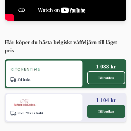
Här köper du bästa belgiskt våffeljärn till lägst
pris
1 088 kr
Till butiken
Fri frakt
1 104 kr
Till butiken
inkl. 79 kr i frakt