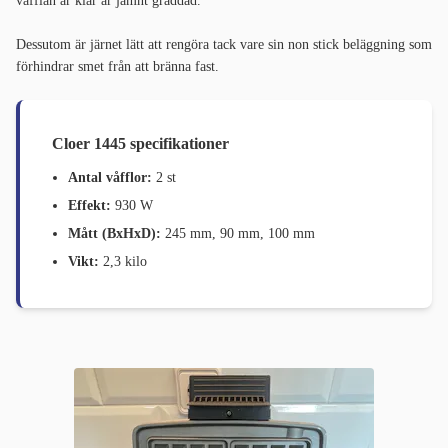
våfflan är klar är jämnt gräddad.
Dessutom är järnet lätt att rengöra tack vare sin non stick beläggning som
förhindrar smet från att bränna fast.
Cloer 1445 specifikationer
Antal våfflor:
2 st
Effekt:
930 W
Mått (BxHxD):
245 mm, 90 mm, 100 mm
Vikt:
2,3 kilo