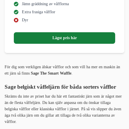
Jämn gräddning av våfflorna
Extra frasiga våfflor
Dyr
Lägst pris här
För dig som verkligen älskar våfflor och som vill ha mer en maskin än
ett järn så finns
Sage The Smart Waffle
.
Sage belgiskt våffeljärn för båda sorters våfflor
Skräms du inte av priset har du här ett fantastiskt järn som är något mer
än de flesta våffeljärn. Du kan själv anpassa om du önskar tillaga
belgiska våfflor eller klassiska våfflor i järnet. På så vis slipper du även
äga två olika järn om du gillar att tillaga de två olika varianterna av
våfflor.