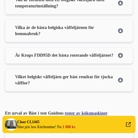
temperaturinställning?
Vilka är de bästa belgiska våffeljärnen för
hemmabruk?
Är Krups FDD95D det bästa roterande våffeljärnet?
Vilket belgiskt våffeljärn ger bäst resultat för tjocka
våfflor?
Ett urval av Bäst i test Guidens
tester av köksmaskiner
Cloer CL1445
Bäst pris hos Kitchentime! Nu
1 088 kr
Airfryer