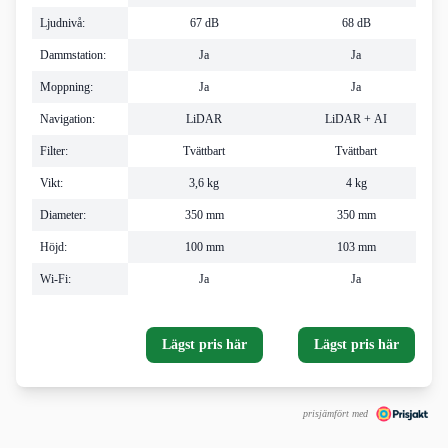
Ljudnivå:
67 dB
68 dB
Dammstation:
Ja
Ja
Moppning:
Ja
Ja
Navigation:
LiDAR
LiDAR + AI
Filter:
Tvättbart
Tvättbart
Vikt:
3,6 kg
4 kg
Diameter:
350 mm
350 mm
Höjd:
100 mm
103 mm
Wi-Fi:
Ja
Ja
Lägst pris här
Lägst pris här
prisjämfört med