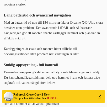
robotens storlek.
Lång batteritid och avancerad navigation
Med en batteritid på upp till
194 minuter
klarar Dreame X40 Ultra stora
bostäder utan problem. Den avancerade LiDAR- och AI-baserade
navigeringen gör att roboten snabbt kartlägger hemmet och planerar en
effektiv städrutt.
Kartläggningen är exakt och roboten hittar tillbaka till
dockningsstationen utan problem när städningen är klar.
Smidig appstyrning - full kontroll
Dreamehome-appen gör det enkelt att styra robotdammsugaren i detalj.
Du kan schemalägga städning, dela upp hemmet i rum och justera både
sugkraft och vattenmängd efter behov.
En extra funktion är möjligheten att använda robotens kamera för att se
Roborock Qrevo Curv 2 Flow
Bäst pris hos Webhallen! Nu
11 490 kr
vad som händer i hemmet när du är borta, men det är inte en funktion
som alla kommer att använda i praktiken.