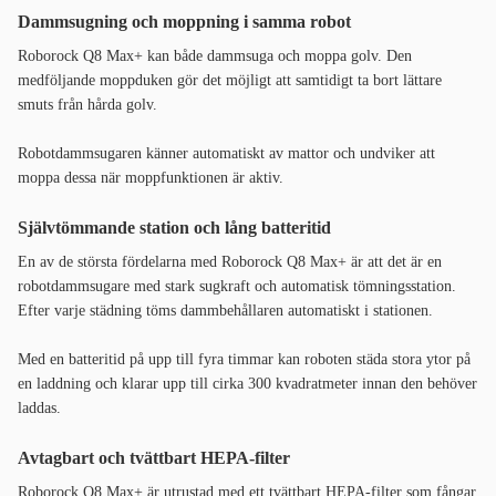
Dammsugning och moppning i samma robot
Roborock Q8 Max+ kan både dammsuga och moppa golv. Den
medföljande moppduken gör det möjligt att samtidigt ta bort lättare
smuts från hårda golv.
Robotdammsugaren känner automatiskt av mattor och undviker att
moppa dessa när moppfunktionen är aktiv.
Självtömmande station och lång batteritid
En av de största fördelarna med Roborock Q8 Max+ är att det är en
robotdammsugare med stark sugkraft och automatisk tömningsstation.
Efter varje städning töms dammbehållaren automatiskt i stationen.
Med en batteritid på upp till fyra timmar kan roboten städa stora ytor på
en laddning och klarar upp till cirka 300 kvadratmeter innan den behöver
laddas.
Avtagbart och tvättbart HEPA-filter
Roborock Q8 Max+ är utrustad med ett tvättbart HEPA-filter som fångar