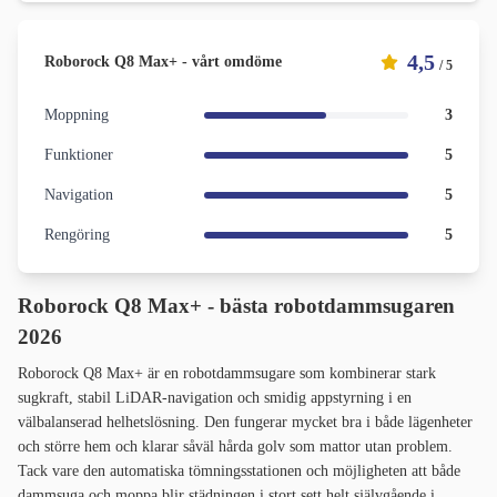
4,5
Roborock Q8 Max+ - vårt omdöme
/ 5
Moppning
3
Funktioner
5
Navigation
5
Rengöring
5
Roborock Q8 Max+ - bästa robotdammsugaren
2026
Roborock Q8 Max+ är en robotdammsugare som kombinerar stark
sugkraft, stabil LiDAR-navigation och smidig appstyrning i en
välbalanserad helhetslösning. Den fungerar mycket bra i både lägenheter
och större hem och klarar såväl hårda golv som mattor utan problem.
Tack vare den automatiska tömningsstationen och möjligheten att både
dammsuga och moppa blir städningen i stort sett helt självgående i