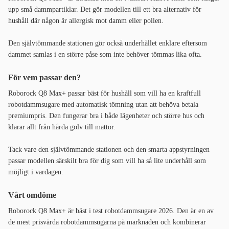
upp små dammpartiklar. Det gör modellen till ett bra alternativ för
hushåll där någon är allergisk mot damm eller pollen.
Den självtömmande stationen gör också underhållet enklare eftersom
dammet samlas i en större påse som inte behöver tömmas lika ofta.
För vem passar den?
Roborock Q8 Max+ passar bäst för hushåll som vill ha en kraftfull
robotdammsugare med automatisk tömning utan att behöva betala
premiumpris. Den fungerar bra i både lägenheter och större hus och
klarar allt från hårda golv till mattor.
Tack vare den självtömmande stationen och den smarta appstyrningen
passar modellen särskilt bra för dig som vill ha så lite underhåll som
möjligt i vardagen.
Vårt omdöme
Roborock Q8 Max+ är bäst i test robotdammsugare 2026. Den är en av
de mest prisvärda robotdammsugarna på marknaden och kombinerar