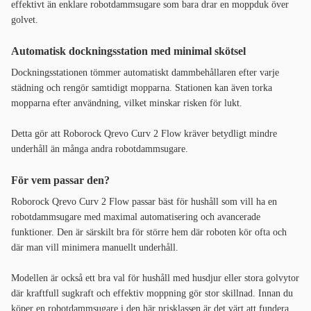
effektivt än enklare robotdammsugare som bara drar en moppduk över
golvet.
Automatisk dockningsstation med minimal skötsel
Dockningsstationen tömmer automatiskt dammbehållaren efter varje
städning och rengör samtidigt mopparna. Stationen kan även torka
mopparna efter användning, vilket minskar risken för lukt.
Detta gör att Roborock Qrevo Curv 2 Flow kräver betydligt mindre
underhåll än många andra robotdammsugare.
För vem passar den?
Roborock Qrevo Curv 2 Flow passar bäst för hushåll som vill ha en
robotdammsugare med maximal automatisering och avancerade
funktioner. Den är särskilt bra för större hem där roboten kör ofta och
där man vill minimera manuellt underhåll.
Modellen är också ett bra val för hushåll med husdjur eller stora golvytor
där kraftfull sugkraft och effektiv moppning gör stor skillnad. Innan du
köper en robotdammsugare i den här prisklassen är det värt att fundera