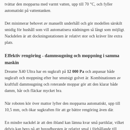
tvättar den mopparna med varmt vatten, upp till 70 °C, och fyller
automatiskt på vattentanken.
Det minimerar behovet av manuellt underhåll och gör modellen särskilt
smidig för hushåll som vill automatisera städningen så långt som möjligt.
Nackdelen är att dockningsstationen är relativt stor och kräver lite extra
plats.
Effektiv rengöring - dammsugning och moppning i samma
maskin
Dreame X40 Ultra har en sugkraft på
12 000 Pa
och anpassar både
sugkraft och moppning efter hur smutsigt golvet är. Kombinationen av
kraftfull dammsugning och roterande moppar gör att den klarar både
damm, hår och fläckar mycket bra.
När roboten kör över mattor lyfter den mopparna automatiskt, upp till
10,5 mm, och ökar sugkraften för att ge bättre rengöring även där.
En mindre nackdel är att den ibland kan lämna kvar små partiklar, vilket
delvis kan bero på att huvudborsten är relativt smal i förhållande till