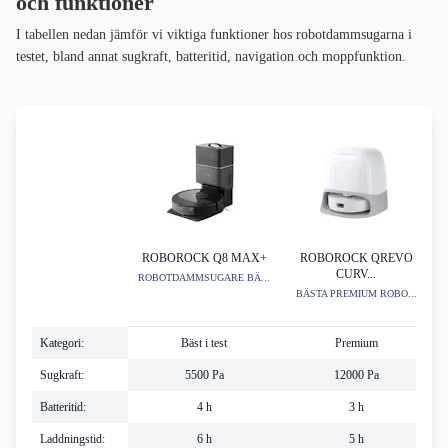
och funktioner
I tabellen nedan jämför vi viktiga funktioner hos robotdammsugarna i
testet, bland annat sugkraft, batteritid, navigation och moppfunktion.
ROBOROCK Q8 MAX+
ROBOROCK QREVO
CURV...
ROBOTDAMMSUGARE BÄ...
BÄSTA PREMIUM ROBO...
R
Kategori:
Bäst i test
Premium
Sugkraft:
5500 Pa
12000 Pa
Batteritid:
4 h
3 h
Laddningstid:
6 h
5 h