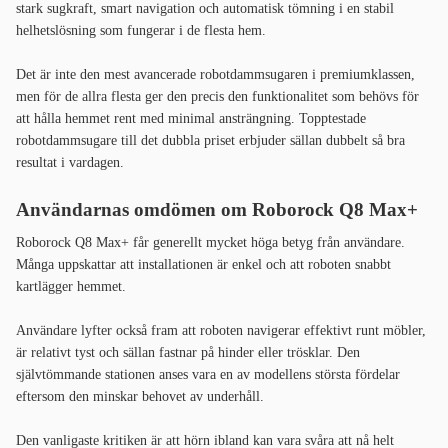
stark sugkraft, smart navigation och automatisk tömning i en stabil
helhetslösning som fungerar i de flesta hem.
Det är inte den mest avancerade robotdammsugaren i premiumklassen,
men för de allra flesta ger den precis den funktionalitet som behövs för
att hålla hemmet rent med minimal ansträngning. Topptestade
robotdammsugare till det dubbla priset erbjuder sällan dubbelt så bra
resultat i vardagen.
Användarnas omdömen om Roborock Q8 Max+
Roborock Q8 Max+ får generellt mycket höga betyg från användare.
Många uppskattar att installationen är enkel och att roboten snabbt
kartlägger hemmet.
Användare lyfter också fram att roboten navigerar effektivt runt möbler,
är relativt tyst och sällan fastnar på hinder eller trösklar. Den
självtömmande stationen anses vara en av modellens största fördelar
eftersom den minskar behovet av underhåll.
Den vanligaste kritiken är att hörn ibland kan vara svåra att nå helt