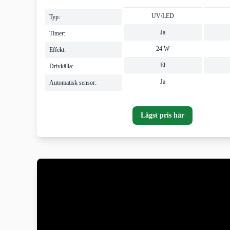
TEST
UV/LED
Typ:
Ja
Timer:
24 W
Effekt:
El
Drivkälla:
Ja
Automatisk sensor:
Lägst pris här