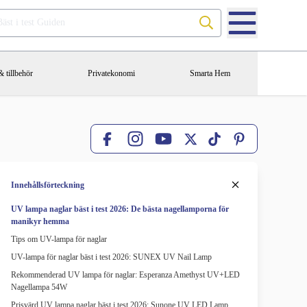
Sök på Bäst i test Guiden
 tillbehör
Privatekonomi
Smarta Hem
Facebook
X
TikTok
Pinterest
Instagram
YouTube
Innehållsförteckning
UV lampa naglar bäst i test 2026: De bästa nagellamporna för
manikyr hemma
Tips om UV-lampa för naglar
UV-lampa för naglar bäst i test 2026: SUNEX UV Nail Lamp
Rekommenderad UV lampa för naglar: Esperanza Amethyst UV+LED
Nagellampa 54W
Prisvärd UV lampa naglar bäst i test 2026: Sunone UV LED Lamp