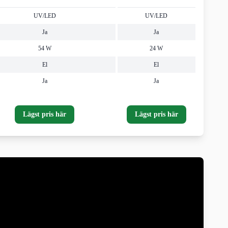
TEST
UV/LED
UV/LED
Ja
Ja
54 W
24 W
El
El
Ja
Ja
Lägst pris här
Lägst pris här