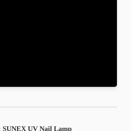
:
SUNEX
UV Nail Lamp