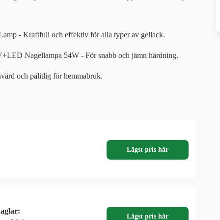
p - Kraftfull och effektiv för alla typer av gellack.
V+LED Nagellampa 54W - För snabb och jämn härdning.
rd och pålitlig för hemmabruk.
Lägst pris här
aglar:
Lägst pris här