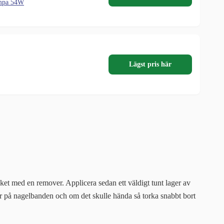
mpa 54W
Lägst pris här
acket med en remover. Applicera sedan ett väldigt tunt lager av
ar på nagelbanden och om det skulle hända så torka snabbt bort