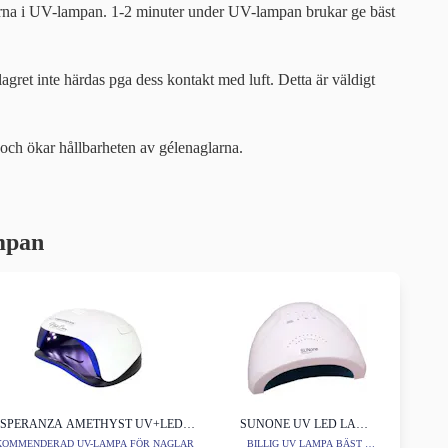
larna i UV-lampan. 1-2 minuter under UV-lampan brukar ge bäst
lagret inte härdas pga dess kontakt med luft. Detta är väldigt
ar och ökar hållbarheten av gélenaglarna.
ampan
ESPERANZA AMETHYST UV+LED
SUNONE UV LED LAMP
NAGELLAMPA 54W
48W
KOMMENDERAD UV-LAMPA FÖR NAGLAR
BILLIG UV LAMPA BÄST I