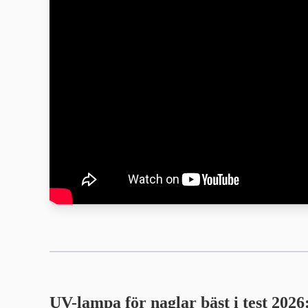
UV-lampa för naglar
bäst i test 2026