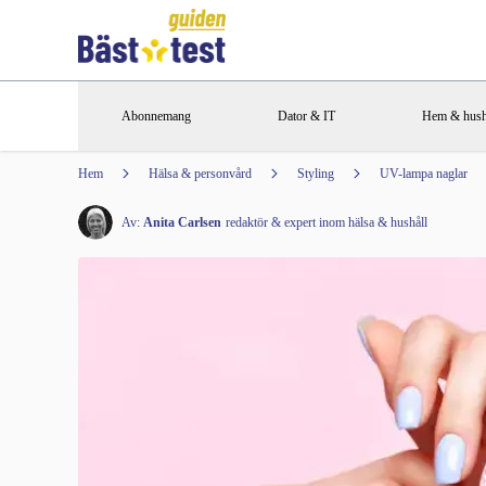
Abonnemang
Dator & IT
Hem & hush
Hem
Hälsa & personvård
Styling
UV-lampa naglar
Av:
Anita Carlsen
redaktör & expert inom hälsa & hushåll