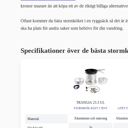
kronor snarare än att köpa ett av de riktigt billiga alternativ
Oftast kommer du bära stormköket i en ryggsäck så det är äve
ska ha plats för andra saker som behövs för din vandring.
Specifikationer över de bästa storm
TRANGIA 25-3 UL
STORMKÖK BÄST I TEST
LITET 
Aluminium och mässing
Aluminium
Material:
Ja