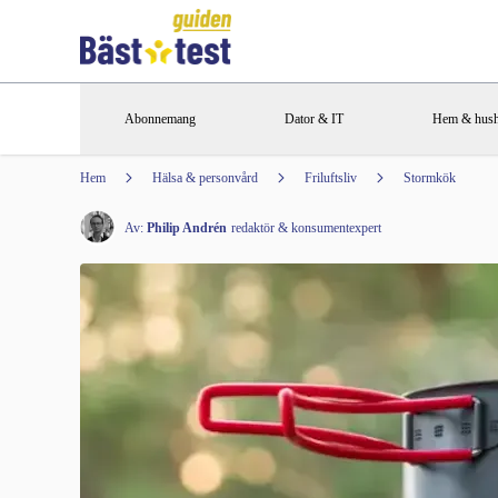
Abonnemang
Dator & IT
Hem & hush
Hem
Hälsa & personvård
Friluftsliv
Stormkök
Av:
Philip Andrén
redaktör & konsumentexpert