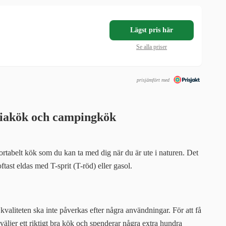
Lägst pris här
Se alla priser
prisjämfört med
giakök och campingkök
ortabelt kök som du kan ta med dig när du är ute i naturen. Det
ftast eldas med T-sprit (T-röd) eller gasol.
h kvaliteten ska inte påverkas efter några användningar. För att få
äljer ett riktigt bra kök och spenderar några extra hundra