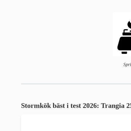
Spri
Stormkök
bäst i test 2026: T
rangia 