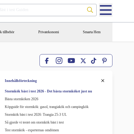
Sök på Bäst i test Guiden
 tillbehör
Privatekonomi
Smarta Hem
Facebook
X
TikTok
Pinterest
Instagram
YouTube
Innehållsförteckning
Stormkök bäst i test 2026 - Det bästa stormköket just nu
Bästa stormköken 2026
Köpguide för stormkök: gasol, trangiakök och campingkök
Stormkök bäst i test 2026: Trangia 25-3 UL
Så gjorde vi testet om stormkök bäst i test
Test stormkök - experternas omdömen