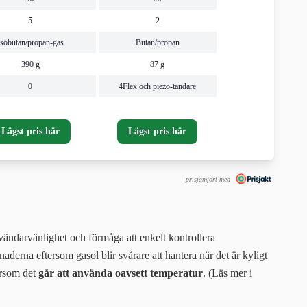
5
2
Isobutan/propan-gas
Butan/propan
390 g
87 g
0
4Flex och piezo-tändare
Lägst pris här
Lägst pris här
prisjämfört med
nvändarvänlighet och förmåga att enkelt kontrollera
derna eftersom gasol blir svårare att hantera när det är kyligt
ersom det
går att använda oavsett temperatur
. (Läs mer i