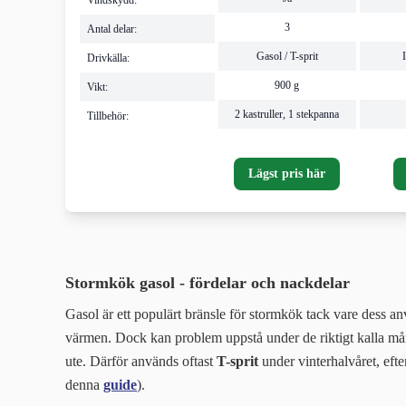
Vindskydd:
3
Antal delar:
Gasol / T-sprit
Drivkälla:
900 g
Vikt:
2 kastruller, 1 stekpanna
Tillbehör:
Lägst pris här
Stormkök gasol - fördelar och nackdelar
Gasol är ett populärt bränsle för stormkök tack vare dess a
värmen.
Dock kan problem uppstå under de riktigt kalla måna
ute. Därför används oftast
T-sprit
under vinterhalvåret, eft
denna
guide
).