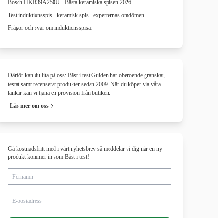
Bosch HKR39A250U - Bästa keramiska spisen 2026
Test induktionsspis - keramisk spis - experternas omdömen
Frågor och svar om induktionsspisar
Därför kan du lita på oss: Bäst i test Guiden har oberoende granskat,
testat samt recenserat produkter sedan 2009. När du köper via våra
länkar kan vi tjäna en provision från butiken.
Läs mer om oss
Gå kostnadsfritt med i vårt nyhetsbrev så meddelar vi dig när en ny
produkt kommer in som Bäst i test!
Förnamn
E-postadress