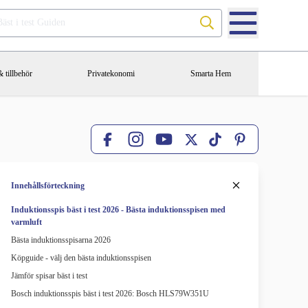
Sök på Bäst i test Guiden
 tillbehör
Privatekonomi
Smarta Hem
Facebook
X
TikTok
Pinterest
Instagram
YouTube
Innehållsförteckning
Induktionsspis bäst i test 2026 - Bästa induktionsspisen med
varmluft
Bästa induktionsspisarna 2026
Köpguide - välj den bästa induktionsspisen
Jämför spisar bäst i test
Bosch induktionsspis bäst i test 2026: Bosch HLS79W351U