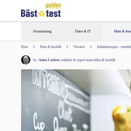
Abonnemang
Dator & IT
Hem & hus
Hem
Hem & hushåll
Vitvaror
Induktionsspis - varmluf
Av:
Anita Carlsen
redaktör & expert inom hälsa & hushåll