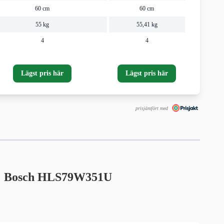
60 cm
60 cm
55 kg
55,41 kg
4
4
Lägst pris här
Lägst pris här
prisjämfört med
026: Bosch HLS79W351U