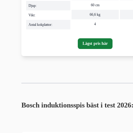
60 cm
Djup:
66,6 kg
Vikt:
4
Antal kokplattor:
Lägst pris här
Bosch induktionsspis bäst i test 2