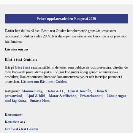
Priser uppdaterade den
9 augusti 2026
Därför kan du lita på oss: Bäst i test Guiden har oberoende granskat, testat samt
recenserat produkter sedan 2009. När du köper via våra länkar kan vi tjäna en provision
från butiken.
Läs mer om oss
Bäst i test Guiden
Här på
Bäst i test
sammanställer vi de tester som publicerats och presenterar därefter de
mest köpvärda produkterna just nu. Vi gör köpguider åt dig genom att undersöka
produkter, läsa experttester, höra vad konsumenterna tycker och intervjua personer i
branschen.
Läs mer om Bäst i test Guiden
.
Kategorier:
Abonnemang
,
Dator & IT
,
Hem & hushåll
,
Hälsa &
personvård
,
Ljud & bild
,
Motor & tillbehör
,
Privatekonomi
,
Låna pengar
med låg ränta
,
Smarta Hem.
Konsument
Kontakta oss
Om Bäst i test Guiden