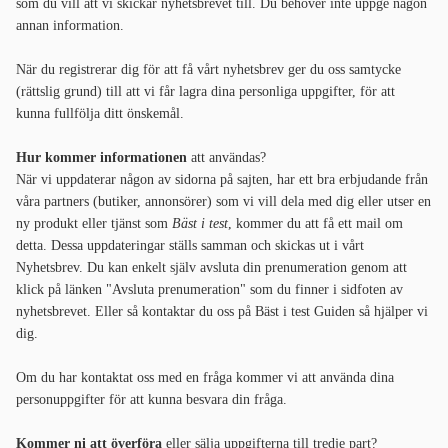
som du vill att vi skickar nyhetsbrevet till. Du behöver inte uppge någon
annan information.
När du registrerar dig för att få vårt nyhetsbrev ger du oss samtycke
(rättslig grund) till att vi får lagra dina personliga uppgifter, för att
kunna fullfölja ditt önskemål.
Hur kommer informationen
att användas?
När vi uppdaterar någon av sidorna på sajten, har ett bra erbjudande från
våra partners (butiker, annonsörer) som vi vill dela med dig eller utser en
ny produkt eller tjänst som
Bäst i test
, kommer du att få ett mail om
detta. Dessa uppdateringar ställs samman och skickas ut i vårt
Nyhetsbrev. Du kan enkelt själv avsluta din prenumeration genom att
klick på länken "Avsluta prenumeration" som du finner i sidfoten av
nyhetsbrevet. Eller så kontaktar du oss på Bäst i test Guiden så hjälper vi
dig.
Om du har kontaktat oss med en fråga kommer vi att använda dina
personuppgifter för att kunna besvara din fråga.
Kommer ni att överföra
eller sälja uppgifterna till tredje part?