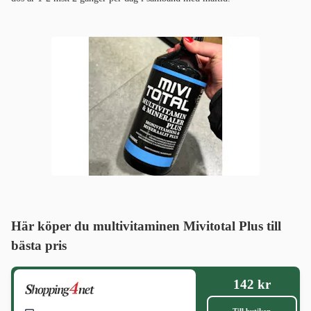
Här köper du multivitaminen Mivitotal Plus
till
bästa pris
142 kr
Till butiken