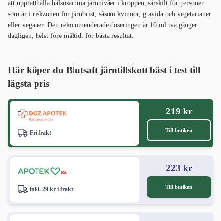
att upprätthålla hälsosamma järnnivåer i kroppen, särskilt för personer
som är i riskzonen för järnbrist, såsom kvinnor, gravida och vegetarianer
eller veganer. Den rekommenderade doseringen är 10 ml två gånger
dagligen, helst före måltid, för bästa resultat.
Här köper du Blutsaft järntillskott bäst i test
till
lägsta pris
219 kr
Till butiken
Fri frakt
223 kr
Till butiken
inkl. 29 kr i frakt