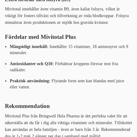
Mivitotal innehåller även vitamin B9, även kallat folsyra, vilket är
viktigt för fosters tillväxt och tillverkning av röda blodkroppar. Folsyra
stimulerar även produktionen av mjölk hos gravida kvinnor.
Fördelar med Mivitotal Plus
Mångsidigt innehåll:
Innehåller 15 vitaminer, 18 aminosyror och 9
mineraler.
Antioxidanter och Q10:
Förbättrar kroppens försvar mot fria
radikaler.
Praktisk användning:
Flytande form som kan blandas med juice
eller vatten.
Rekommendation
Mivitotal Plus från Bringwell Hela Pharma är det perfekta valet för att
säkerställa att du får i dig alla viktiga vitaminer och mineraler. Tillskottet
kan användas av hela familjen - även av barn från 3 år. Rekommenderad
dos är 1-2 msk 2 gånger per dag i samband med måltid.