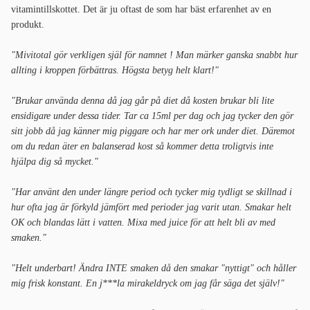
vitamintillskottet. Det är ju oftast de som har bäst erfarenhet av en
produkt.
"Mivitotal gör verkligen själ för namnet ! Man märker ganska snabbt hur
allting i kroppen förbättras. Högsta betyg helt klart!"
"Brukar använda denna då jag går på diet då kosten brukar bli lite
ensidigare under dessa tider. Tar ca 15ml per dag och jag tycker den gör
sitt jobb då jag känner mig piggare och har mer ork under diet. Däremot
om du redan äter en balanserad kost så kommer detta troligtvis inte
hjälpa dig så mycket."
"Har använt den under längre period och tycker mig tydligt se skillnad i
hur ofta jag är förkyld jämfört med perioder jag varit utan. Smakar helt
OK och blandas lätt i vatten. Mixa med juice för att helt bli av med
smaken."
"Helt underbart! Ändra INTE smaken då den smakar "nyttigt" och håller
mig frisk konstant. En j***la mirakeldryck om jag får säga det själv!"