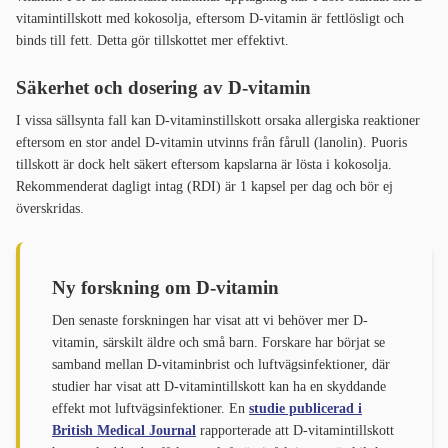
vitamintillskott med kokosolja, eftersom D-vitamin är fettlösligt och
binds till fett. Detta gör tillskottet mer effektivt.
Säkerhet och dosering av D-vitamin
I vissa sällsynta fall kan D-vitaminstillskott orsaka allergiska reaktioner
eftersom en stor andel D-vitamin utvinns från fårull (lanolin). Puoris
tillskott är dock helt säkert eftersom kapslarna är lösta i kokosolja.
Rekommenderat dagligt intag (RDI) är 1 kapsel per dag och bör ej
överskridas.
Ny forskning om D-vitamin
Den senaste forskningen har visat att vi behöver mer D-
vitamin, särskilt äldre och små barn. Forskare har börjat se
samband mellan D-vitaminbrist och luftvägsinfektioner, där
studier har visat att D-vitamintillskott kan ha en skyddande
effekt mot luftvägsinfektioner. En
studie publicerad i
British Medical Journal
rapporterade att D-vitamintillskott