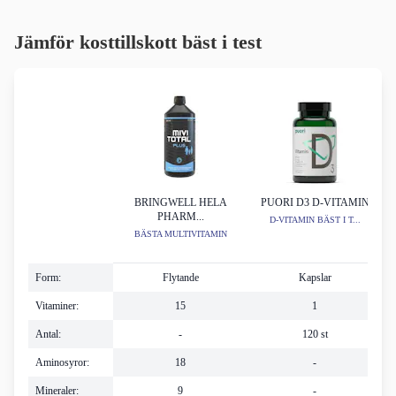
Jämför kosttillskott bäst i test
BRINGWELL HELA
PUORI D3 D-VITAMIN
PHARM...
D-VITAMIN BÄST I T...
BÄSTA MULTIVITAMIN
Form:
Flytande
Kapslar
Vitaminer:
15
1
Antal:
-
120 st
Aminosyror:
18
-
Mineraler:
9
-