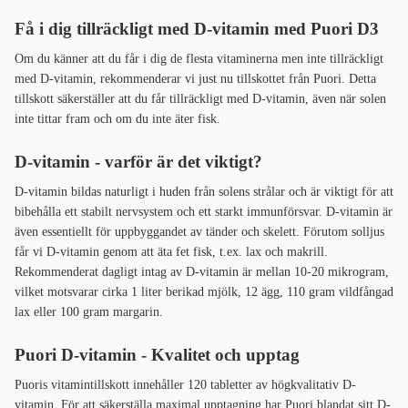
Få i dig tillräckligt med D-vitamin med Puori D3
Om du känner att du får i dig de flesta vitaminerna men inte tillräckligt
med D-vitamin, rekommenderar vi just nu tillskottet från Puori. Detta
tillskott säkerställer att du får tillräckligt med D-vitamin, även när solen
inte tittar fram och om du inte äter fisk.
D-vitamin - varför är det viktigt?
D-vitamin bildas naturligt i huden från solens strålar och är viktigt för att
bibehålla ett stabilt nervsystem och ett starkt immunförsvar. D-vitamin är
även essentiellt för uppbyggandet av tänder och skelett. Förutom solljus
får vi D-vitamin genom att äta fet fisk, t.ex. lax och makrill.
Rekommenderat dagligt intag av D-vitamin är mellan 10-20 mikrogram,
vilket motsvarar cirka 1 liter berikad mjölk, 12 ägg, 110 gram vildfångad
lax eller 100 gram margarin.
Puori D-vitamin - Kvalitet och upptag
Puoris vitamintillskott innehåller 120 tabletter av högkvalitativ D-
vitamin. För att säkerställa maximal upptagning har Puori blandat sitt D-