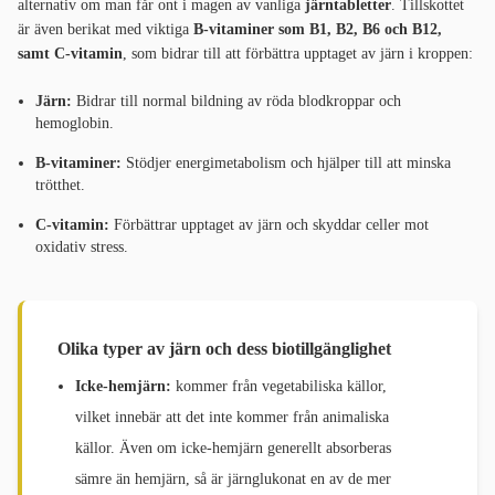
alternativ om man får ont i magen av vanliga
järntabletter
. Tillskottet
är även berikat med viktiga
B-vitaminer som B1, B2, B6 och B12,
samt C-vitamin
, som bidrar till att förbättra upptaget av järn i kroppen:
Järn:
Bidrar till normal bildning av röda blodkroppar och
hemoglobin.
B-vitaminer:
Stödjer energimetabolism och hjälper till att minska
trötthet.
C-vitamin:
Förbättrar upptaget av järn och skyddar celler mot
oxidativ stress.
Olika typer av järn och dess biotillgänglighet
Icke-hemjärn:
kommer från vegetabiliska källor,
vilket innebär att det inte kommer från animaliska
källor. Även om icke-hemjärn generellt absorberas
sämre än hemjärn, så är järnglukonat en av de mer