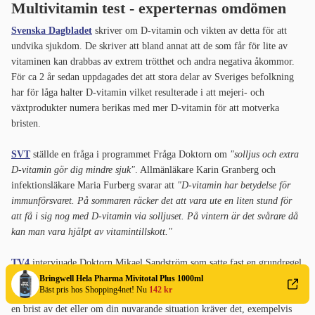
Multivitamin test - experternas omdömen
Svenska Dagbladet
skriver om D-vitamin och vikten av detta för att
undvika sjukdom. De skriver att bland annat att de som får för lite av
vitaminen kan drabbas av extrem trötthet och andra negativa åkommor.
För ca 2 år sedan uppdagades det att stora delar av Sveriges befolkning
har för låga halter D-vitamin vilket resulterade i att mejeri- och
växtprodukter numera berikas med mer D-vitamin för att motverka
bristen.
SVT
ställde en fråga i programmet Fråga Doktorn om
"solljus och extra
D-vitamin gör dig mindre sjuk"
. Allmänläkare Karin Granberg och
infektionsläkare Maria Furberg svarar att
"D-vitamin har betydelse för
immunförsvaret. På sommaren räcker det att vara ute en liten stund för
att få i sig nog med D-vitamin via solljuset. På vintern är det svårare då
kan man vara hjälpt av vitamintillskott."
TV4
intervjuade Doktorn Mikael Sandström som satte fast en grundregel
om när du bör ta tillskott av vitaminer och mineraler. I många fall anser
Bringwell Hela Pharma Mivitotal Plus 1000ml
Bäst pris hos Shopping4net! Nu
142 kr
han att behovet är överdrivet och att du främst ska ta tillskott ifall du har
en brist av det eller om din nuvarande situation kräver det, exempelvis