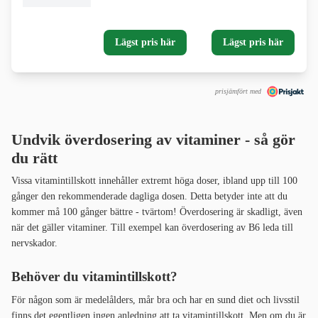
Lägst pris här
Lägst pris här
prisjämfört med
Undvik överdosering av vitaminer - så gör
du rätt
Vissa vitamintillskott innehåller extremt höga doser, ibland upp till 100
gånger den rekommenderade dagliga dosen. Detta betyder inte att du
kommer må 100 gånger bättre - tvärtom! Överdosering är skadligt, även
när det gäller vitaminer. Till exempel kan överdosering av B6 leda till
nervskador.
Behöver du vitamintillskott?
För någon som är medelålders, mår bra och har en sund diet och livsstil
finns det egentligen ingen anledning att ta vitamintillskott. Men om du är