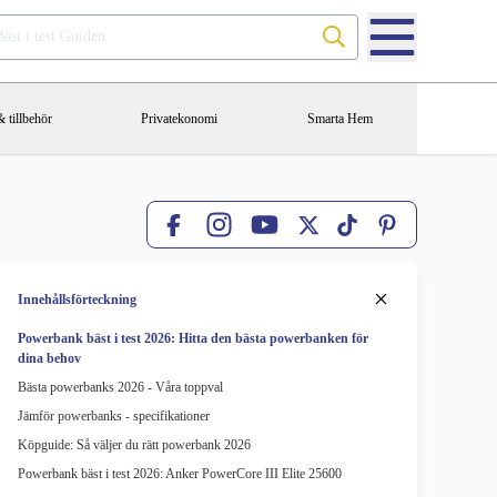
Sök på Bäst i test Guiden
 tillbehör
Privatekonomi
Smarta Hem
Facebook
X
TikTok
Pinterest
Instagram
YouTube
Innehållsförteckning
Powerbank bäst i test 2026: Hitta den bästa powerbanken för
dina behov
Bästa powerbanks 2026 - Våra toppval
Jämför powerbanks - specifikationer
Köpguide: Så väljer du rätt powerbank 2026
Powerbank bäst i test 2026: Anker PowerCore III Elite 25600