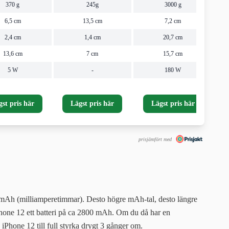
370 g
245g
3000 g
6,5 cm
13,5 cm
7,2 cm
2,4 cm
1,4 cm
20,7 cm
13,6 cm
7 cm
15,7 cm
5 W
-
180 W
gst pris här
Lägst pris här
Lägst pris här
prisjämfört med
t mAh (milliamperetimmar). Desto högre mAh-tal, desto längre
hone 12 ett batteri på ca 2800 mAh. Om du då har en
Phone 12 till full styrka drygt 3 gånger om.