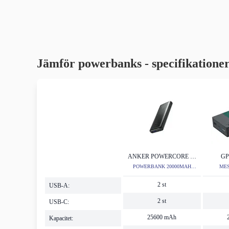
Jämför powerbanks - specifikatione
ANKER POWERCORE III
GP
ELITE 25600
PO
POWERBANK 20000MAH
MES
BÄST I TEST
2 st
USB-A:
2 st
USB-C:
25600 mAh
Kapacitet: