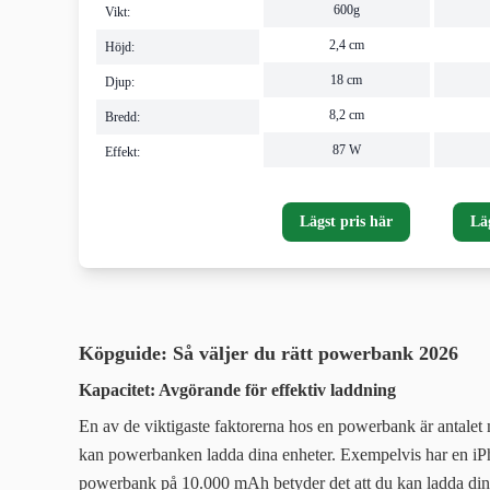
600g
Vikt:
2,4 cm
Höjd:
18 cm
Djup:
8,2 cm
Bredd:
87 W
Effekt:
Lägst pris här
Lä
Köpguide
: Så väljer du rätt powerbank 2026
Kapacitet: Avgörande för effektiv laddning
En av de viktigaste faktorerna hos en powerbank är antale
kan powerbanken ladda dina enheter. Exempelvis har en iP
powerbank på 10.000 mAh betyder det att du kan ladda din i