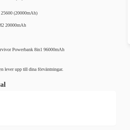
te 25600 (20000mAh)
k M2 20000mAh
urvivor Powerbank 8in1 96000mAh
n lever upp till dina förväntningar.
al