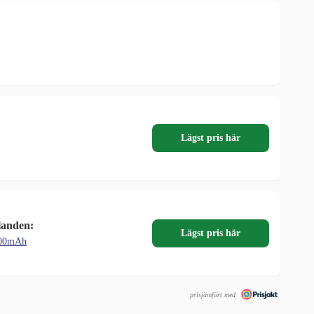
Lägst pris här
landen:
Lägst pris här
000mAh
prisjämfört med