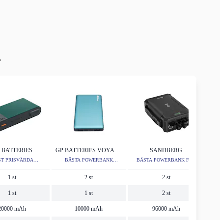
r
 BATTERIES
GP BATTERIES VOYAGE
SANDBERG
WERBANK M2
2
SURVIVORPOWERBANK
T PRISVÄRDA
BÄSTA POWERBANK
BÄSTA POWERBANK FÖR
20000MAH
8IN1 96000MAH
POWERBANK
10000MAH
TUFFA FÖRHÅLLANDEN
1 st
2 st
2 st
1 st
1 st
2 st
20000 mAh
10000 mAh
96000 mAh