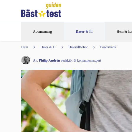
Abonnemang
Dator & IT
Hem & hus
Hem
Dator & IT
Datortillbehör
Powerbank
Av:
Philip Andrén
redaktör & konsumentexpert