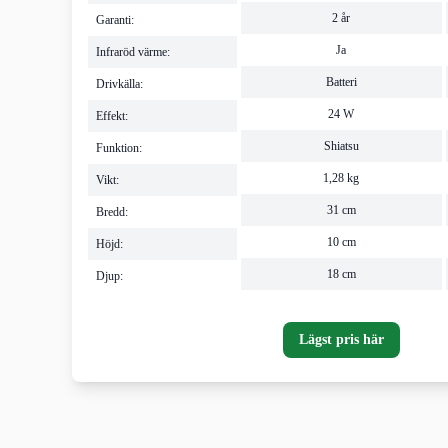
2 år
Garanti:
Ja
Infraröd värme:
Batteri
Drivkälla:
24 W
Effekt:
Shiatsu
Funktion:
1,28 kg
Vikt:
31 cm
Bredd:
10 cm
Höjd:
18 cm
Djup:
Lägst pris här