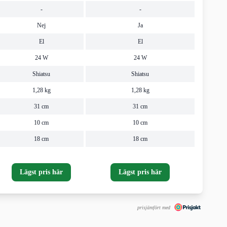
-
-
Nej
Ja
El
El
24 W
24 W
Shiatsu
Shiatsu
1,28 kg
1,28 kg
31 cm
31 cm
10 cm
10 cm
18 cm
18 cm
Lägst pris här
Lägst pris här
prisjämfört med