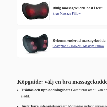
Billig massagekudde bäst i test:
Sign Massage Pillow
Rekommenderad massagekudde:
Champion CHMK210 Massage Pillow
Köpguide: välj en bra massagekudd
Trådlös och uppladdningsbar:
Garanterar att du kan a
sladd.
Justerbara intensitetsnivåer:
Möjliggör individanpassad