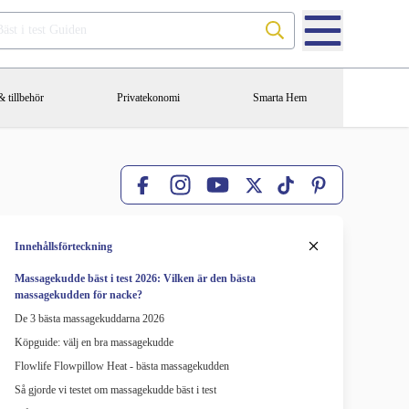
Sök på Bäst i test Guiden
 tillbehör
Privatekonomi
Smarta Hem
Facebook
X
TikTok
Pinterest
Instagram
YouTube
Innehållsförteckning
Massagekudde bäst i test 2026: Vilken är den bästa
massagekudden för nacke?
De 3 bästa massagekuddarna 2026
Köpguide: välj en bra massagekudde
Flowlife Flowpillow Heat - bästa massagekudden
Så gjorde vi testet om massagekudde bäst i test