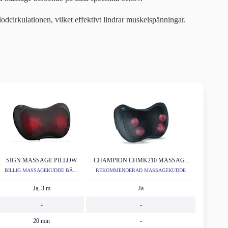
dcirkulationen, vilket effektivt lindrar muskelspänningar.
SIGN MASSAGE PILLOW
CHAMPION CHMK210 MASSAGE
PILLOW
BILLIG MASSAGEKUDDE BÄST
REKOMMENDERAD MASSAGEKUDDE
I TEST
Ja, 3 m
Ja
-
-
20 min
-