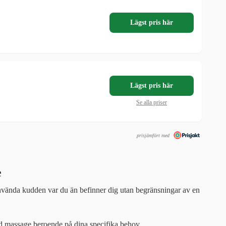
Lägst pris här
Lägst pris här
Se alla priser
prisjämfört med
e
nvända kudden var du än befinner dig utan begränsningar av en
 massage beroende på dina specifika behov.