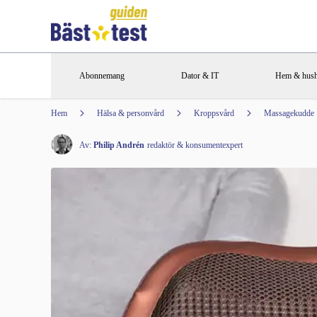
Abonnemang
Dator & IT
Hem & hush
Hem
Hälsa & personvård
Kroppsvård
Massagekudde
Av:
Philip Andrén
redaktör & konsumentexpert