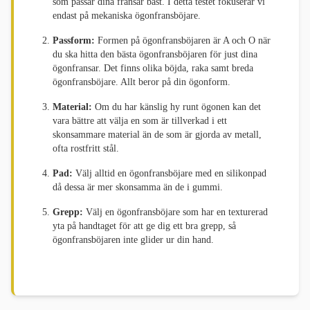
som passar dina fransar bäst. I detta testet fokuserar vi
endast på mekaniska ögonfransböjare.
Passform:
Formen på ögonfransböjaren är A och O när
du ska hitta den bästa ögonfransböjaren för just dina
ögonfransar. Det finns olika böjda, raka samt breda
ögonfransböjare. Allt beror på din ögonform.
Material:
Om du har känslig hy runt ögonen kan det
vara bättre att välja en som är tillverkad i ett
skonsammare material än de som är gjorda av metall,
ofta rostfritt stål.
Pad:
Välj alltid en ögonfransböjare med en silikonpad
då dessa är mer skonsamma än de i gummi.
Grepp:
Välj en ögonfransböjare som har en texturerad
yta på handtaget för att ge dig ett bra grepp, så
ögonfransböjaren inte glider ur din hand.