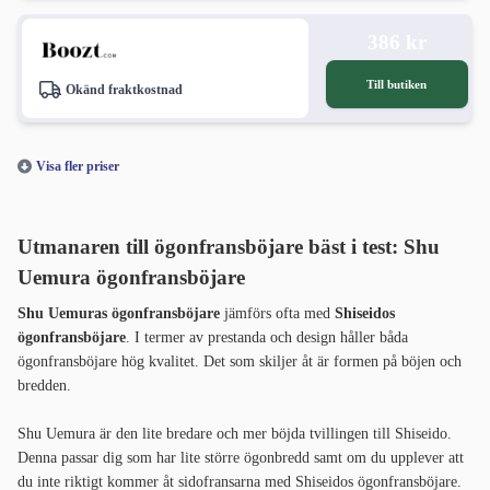
386 kr
Till butiken
Okänd fraktkostnad
Visa fler priser
Utmanaren till ögonfransböjare bäst i test: Shu
Uemura ögonfransböjare
Shu Uemuras ögonfransböjare
jämförs ofta med
Shiseidos
ögonfransböjare
. I termer av prestanda och design håller båda
ögonfransböjare hög kvalitet. Det som skiljer åt är formen på böjen och
bredden.
Shu Uemura är den lite bredare och mer böjda tvillingen till Shiseido.
Denna passar dig som har lite större ögonbredd samt om du upplever att
du inte riktigt kommer åt sidofransarna med Shiseidos ögonfransböjare.