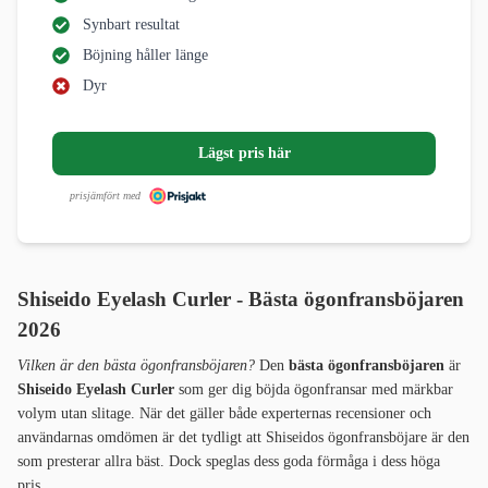
Synbart resultat
Böjning håller länge
Dyr
Lägst pris här
prisjämfört med
Shiseido Eyelash Curler - Bästa ögonfransböjaren
2026
Vilken är den bästa ögonfransböjaren?
Den
bästa ögonfransböjaren
är
Shiseido Eyelash Curler
som ger dig böjda ögonfransar med märkbar
volym utan slitage. När det gäller både experternas recensioner och
användarnas omdömen är det tydligt att Shiseidos ögonfransböjare är den
som presterar allra bäst. Dock speglas dess goda förmåga i dess höga
pris.