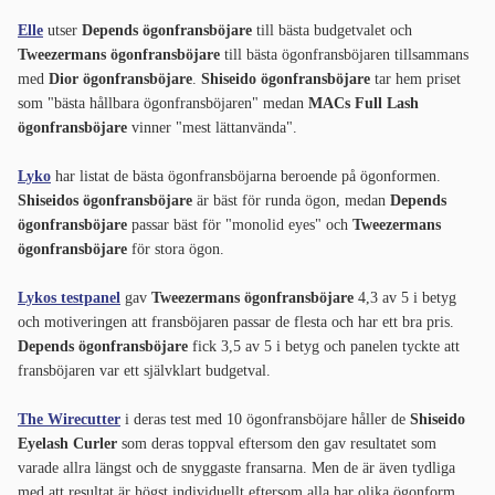
Elle
utser
Depends ögonfransböjare
till bästa budgetvalet och
Tweezermans ögonfransböjare
till bästa ögonfransböjaren tillsammans
med
Dior ögonfransböjare
.
Shiseido ögonfransböjare
tar hem priset
som "bästa hållbara ögonfransböjaren" medan
MACs Full Lash
ögonfransböjare
vinner "mest lättanvända".
Lyko
har listat de bästa ögonfransböjarna beroende på ögonformen.
Shiseidos ögonfransböjare
är bäst för runda ögon, medan
Depends
ögonfransböjare
passar bäst för "monolid eyes" och
Tweezermans
ögonfransböjare
för stora ögon.
Lykos testpanel
gav
Tweezermans ögonfransböjare
4,3 av 5 i betyg
och motiveringen att fransböjaren passar de flesta och har ett bra pris.
Depends ögonfransböjare
fick 3,5 av 5 i betyg och panelen tyckte att
fransböjaren var ett självklart budgetval.
The Wirecutter
i deras test med 10 ögonfransböjare håller de
Shiseido
Eyelash Curler
som deras toppval eftersom den gav resultatet som
varade allra längst och de snyggaste fransarna. Men de är även tydliga
med att resultat är högst individuellt eftersom alla har olika ögonform.