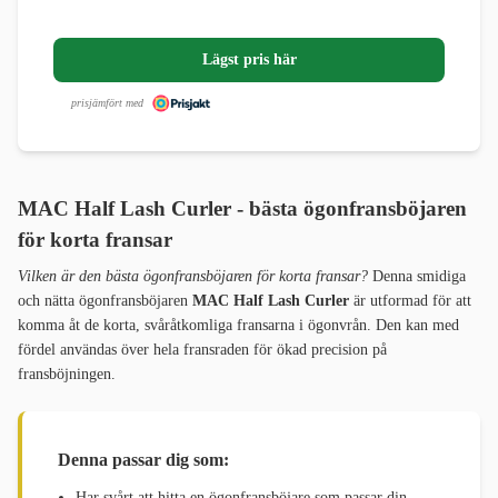
Lägst pris här
prisjämfört med
MAC Half Lash Curler - bästa ögonfransböjaren
för korta fransar
Vilken är den bästa ögonfransböjaren för korta fransar?
Denna smidiga
och nätta ögonfransböjaren
MAC Half Lash Curler
är utformad för att
komma åt de korta, svåråtkomliga fransarna i ögonvrån. Den kan med
fördel användas över hela fransraden för ökad precision på
fransböjningen.
Denna passar dig som:
Har svårt att hitta en ögonfransböjare som passar din