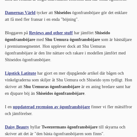
Damernas Värld
tycker att
Shiseidos
ögonfransböjare gör det enklare
att få med fler fransar i en enda "böjning".
Bloggaren på
Reviews and other stuff
har jämfört
Shiseido
ögonfransböjare
med
Shu Uemura ögonfransböjare
som är bästsäljare
i premiumsegmentet. Hon upplever dock att Shu Uemuras
ögonfransböjare är den lite nättare och rakare i modellen jämfört med
Shiseidos ögonfransböjare.
Lipstick Latitute
har gjort en mer djupgående artikel där bågen och
vinkelgraderna som skiljer åt Shu Uemura och Shiseido syns tydligt. Hon
skriver att
Shu Uemuras ögonfransböjare
är en aning bredare samt har
en djupare böj än
Shiseidos ögonfransböjare
.
I en
uppdaterad recension av ögonfransböjare
finner vi fler mätsiffror
och jämförelser.
Daisy Beauty
hyllar
Tweezermans ögonfransböjare
till skyarna och
skriver att det är "den bästa ögonfransböjaren som finns".