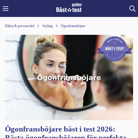
Hälsa & personvård
Styling
Ögonfransböjare
Ögonfransböjare bäst i test 2026:
Bästa ögonfransböjaren för perfekta