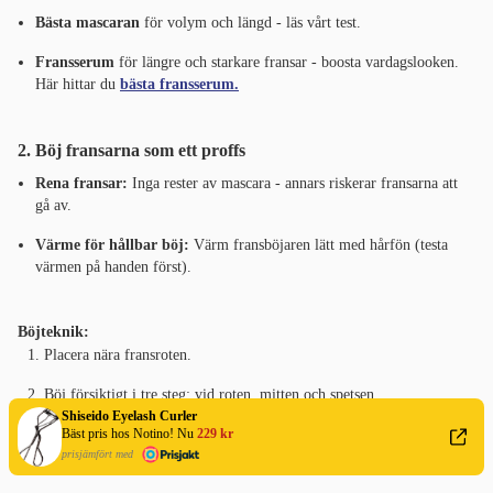
Bästa mascaran
för volym och längd - läs vårt test.
Fransserum
för längre och starkare fransar - boosta vardagslooken.
Här hittar du
bästa fransserum.
2. Böj fransarna som ett proffs
Rena fransar:
Inga rester av mascara - annars riskerar fransarna att
gå av.
Värme för hållbar böj:
Värm fransböjaren lätt med hårfön (testa
värmen på handen först).
Böjteknik:
Placera nära fransroten.
Böj försiktigt i tre steg: vid roten, mitten och spetsen.
Shiseido Eyelash Curler
Bäst pris hos Notino! Nu
229 kr
Mascara direkt efter för att fixera böjen.
prisjämfört med