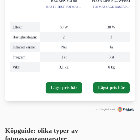
BEURER FM 60
FLOWLIFE FLOWFEET
BÄST I TEST FOTMAS...
FOTMASSAGE BÄSTA P...
Effekt:
50 W
30 W
Hastighetslägen:
2
3
Infraröd värme:
Nej
Ja
Program:
1 st
3 st
Vikt:
3,1 kg
6 kg
Lägst pris här
Lägst pris här
prisjämfört med
Köpguide: olika typer av
fotmassageapparater