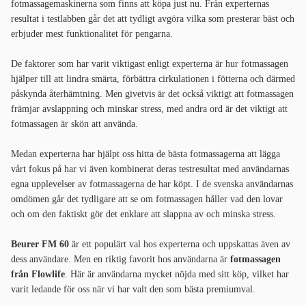
fotmassagemaskinerna som finns att köpa just nu. Från experternas
resultat i testlabben går det att tydligt avgöra vilka som presterar bäst och
erbjuder mest funktionalitet för pengarna.
De faktorer som har varit viktigast enligt experterna är hur fotmassagen
hjälper till att lindra smärta, förbättra cirkulationen i fötterna och därmed
påskynda återhämtning. Men givetvis är det också viktigt att fotmassagen
främjar avslappning och minskar stress, med andra ord är det viktigt att
fotmassagen är skön att använda.
Medan experterna har hjälpt oss hitta de bästa fotmassagerna att lägga
vårt fokus på har vi även kombinerat deras testresultat med användarnas
egna upplevelser av fotmassagerna de har köpt. I de svenska användarnas
omdömen går det tydligare att se om fotmassagen håller vad den lovar
och om den faktiskt gör det enklare att slappna av och minska stress.
Beurer FM 60
är ett populärt val hos experterna och uppskattas även av
dess användare. Men en riktig favorit hos användarna är
fotmassagen
från Flowlife
. Här är användarna mycket nöjda med sitt köp, vilket har
varit ledande för oss när vi har valt den som bästa premiumval.