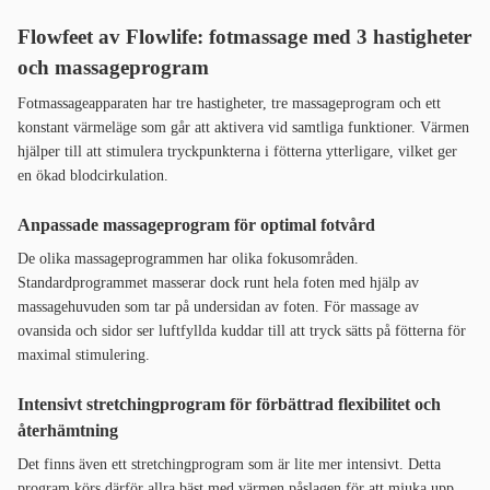
Flowfeet av Flowlife: fotmassage med 3 hastigheter
och massageprogram
Fotmassageapparaten har tre hastigheter, tre massageprogram och ett
konstant värmeläge som går att aktivera vid samtliga funktioner. Värmen
hjälper till att stimulera tryckpunkterna i fötterna ytterligare, vilket ger
en ökad blodcirkulation.
Anpassade massageprogram för optimal fotvård
De olika massageprogrammen har olika fokusområden.
Standardprogrammet masserar dock runt hela foten med hjälp av
massagehuvuden som tar på undersidan av foten. För massage av
ovansida och sidor ser luftfyllda kuddar till att tryck sätts på fötterna för
maximal stimulering.
Intensivt stretchingprogram för förbättrad flexibilitet och
återhämtning
Det finns även ett stretchingprogram som är lite mer intensivt. Detta
program körs därför allra bäst med värmen påslagen för att mjuka upp