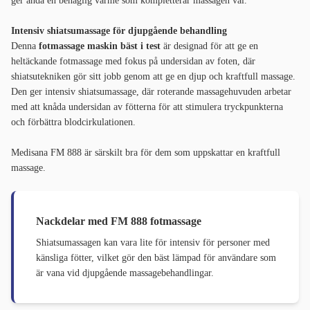
ger ändå en behaglig värme som kompletterar massagen väl.
Intensiv shiatsumassage för djupgående behandling
Denna
fotmassage maskin bäst i test
är designad för att ge en
heltäckande fotmassage med fokus på undersidan av foten, där
shiatsutekniken gör sitt jobb genom att ge en djup och kraftfull massage.
Den ger intensiv shiatsumassage, där roterande massagehuvuden arbetar
med att knåda undersidan av fötterna för att stimulera tryckpunkterna
och förbättra blodcirkulationen.
Medisana FM 888 är särskilt bra för dem som uppskattar en kraftfull
massage.
Nackdelar med FM 888 fotmassage
Shiatsumassagen kan vara lite för intensiv för personer med
känsliga fötter, vilket gör den bäst lämpad för användare som
är vana vid djupgående massagebehandlingar.