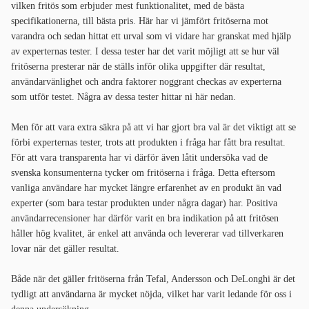
vilken fritös som erbjuder mest funktionalitet, med de bästa
specifikationerna, till bästa pris. Här har vi jämfört fritöserna mot
varandra och sedan hittat ett urval som vi vidare har granskat med hjälp
av experternas tester. I dessa tester har det varit möjligt att se hur väl
fritöserna presterar när de ställs inför olika uppgifter där resultat,
användarvänlighet och andra faktorer noggrant checkas av experterna
som utför testet. Några av dessa tester hittar ni här nedan.
Men för att vara extra säkra på att vi har gjort bra val är det viktigt att se
förbi experternas tester, trots att produkten i fråga har fått bra resultat.
För att vara transparenta har vi därför även låtit undersöka vad de
svenska konsumenterna tycker om fritöserna i fråga. Detta eftersom
vanliga användare har mycket längre erfarenhet av en produkt än vad
experter (som bara testar produkten under några dagar) har. Positiva
användarrecensioner har därför varit en bra indikation på att fritösen
håller hög kvalitet, är enkel att använda och levererar vad tillverkaren
lovar när det gäller resultat.
Både när det gäller fritöserna från Tefal, Andersson och DeLonghi är det
tydligt att användarna är mycket nöjda, vilket har varit ledande för oss i