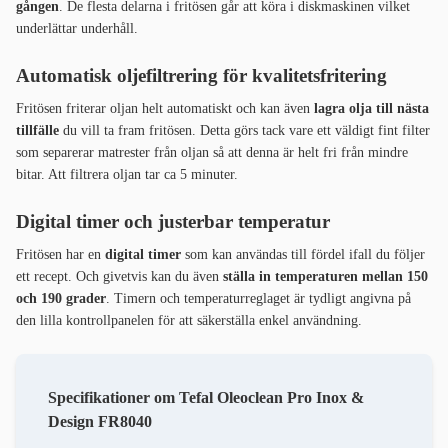
gången
. De flesta delarna i fritösen går att köra i diskmaskinen vilket
underlättar underhåll.
Automatisk oljefiltrering för kvalitetsfritering
Fritösen friterar oljan helt automatiskt och kan även
lagra olja till nästa
tillfälle
du vill ta fram fritösen. Detta görs tack vare ett väldigt fint filter
som separerar matrester från oljan så att denna är helt fri från mindre
bitar. Att filtrera oljan tar ca 5 minuter.
Digital timer och justerbar temperatur
Fritösen har en
digital timer
som kan användas till fördel ifall du följer
ett recept. Och givetvis kan du även
ställa in temperaturen mellan 150
och 190 grader
. Timern och temperaturreglaget är tydligt angivna på
den lilla kontrollpanelen för att säkerställa enkel användning.
Specifikationer om Tefal Oleoclean Pro Inox &
Design FR8040