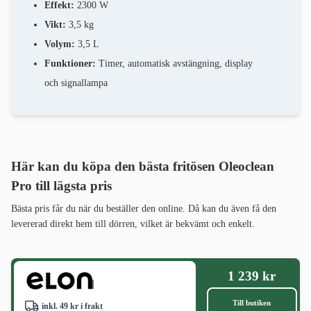
Effekt:
2300 W
Vikt:
3,5 kg
Volym:
3,5 L
Funktioner:
Timer, automatisk avstängning, display
och signallampa
Här kan du köpa den bästa fritösen
Oleoclean
Pro
till lägsta pris
Bästa pris får du när du beställer den online. Då kan du även få den
levererad direkt hem till dörren, vilket är bekvämt och enkelt.
1 239 kr
Till butiken
inkl. 49 kr i frakt