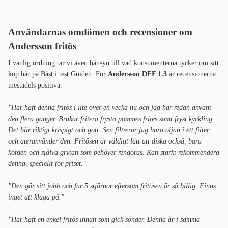
Användarnas omdömen och recensioner om
Andersson fritös
I vanlig ordning tar vi även hänsyn till vad konsumenterna tycker om sitt
köp här på Bäst i test Guiden. För
Andersson DFF 1.3
är recensionerna
mestadels positiva.
"Har haft denna fritös i lite över en vecka nu och jag har redan använt
den flera gånger. Brukar fritera frysta pommes frites samt fryst kyckling.
Det blir riktigt krispigt och gott. Sen filtrerar jag bara oljan i ett filter
och återanvänder den. Fritösen är väldigt lätt att diska också, bara
korgen och själva grytan som behöver rengöras. Kan starkt rekommendera
denna, speciellt för priset."
"Den gör sitt jobb och får 5 stjärnor eftersom fritösen är så billig. Finns
inget att klaga på."
"Har haft en enkel fritös innan som gick sönder. Denna är i samma