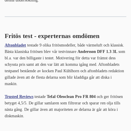
denna undersökning.
Fritös test - experternas omdömen
Aftonbladet
testade 9 olika fritösmodeller, både värmeluft och klassisk.
Bästa klassiska fritösen blev vår testvinnare
Andersson DFF 1.3 3L
som
bl.a. var den billigaste i testet. Motivering för detta var främst dess
schyssta pris samt att den var lätt att komma igång med. Aftonbladets
testpanel bestående av kocken Paul Kühlhorn och aftonbladets redaktion
gillade även att de flesta delarna som blir kladdiga går att diska i
maskin.
Trusted Reviews
testade
Tefal Oleoclean Pro FR 804
och ger fritösen
betyget 4,5/5. De gillar samlaren som filtrerar och sparar ren olja tills
nästa gång. De gillar även att majoriteten av delarna är går att köra i
diskmaskin.