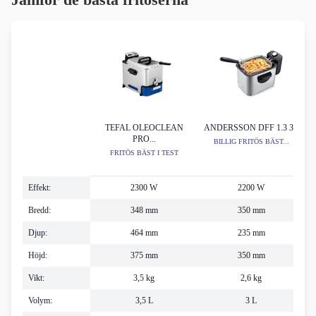
TEFAL OLEOCLEAN
ANDERSSON DFF 1.3 3L
PRO...
BILLIG FRITÖS BÄST...
FRITÖS BÄST I TEST
Effekt:
2300 W
2200 W
Bredd:
348 mm
350 mm
Djup:
464 mm
235 mm
Höjd:
375 mm
350 mm
Vikt:
3,5 kg
2,6 kg
Volym:
3,5 L
3 L