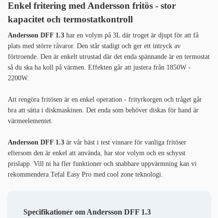
Enkel fritering med Andersson fritös - stor
kapacitet och termostatkontroll
Andersson DFF 1.3
har en volym på 3L där troget är djupt för att få
plats med större råvaror. Den står stadigt och ger ett intryck av
förtroende. Den är enkelt utrustad där det enda spännande är en termostat
så du ska ha koll på värmen. Effekten går att justera från 1850W -
2200W.
Att rengöra fritösen är en enkel operation - frityrkorgen och tråget går
bra att sätta i diskmaskinen. Det enda som behöver diskas för hand är
värmeelementet.
Andersson DFF 1.3
är vår bäst i test vinnare för vanliga fritöser
eftersom den är enkel att använda, har stor volym och en schysst
prislapp. Vill ni ha fler funktioner och snabbare uppvärmning kan vi
rekommendera Tefal Easy Pro med cool zone teknologi.
Specifikationer om Andersson DFF 1.3