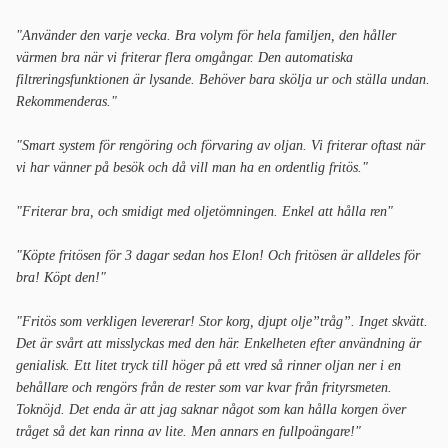
"Använder den varje vecka. Bra volym för hela familjen, den håller
värmen bra när vi friterar flera omgångar. Den automatiska
filtreringsfunktionen är lysande. Behöver bara skölja ur och ställa undan.
Rekommenderas."
"Smart system för rengöring och förvaring av oljan. Vi friterar oftast när
vi har vänner på besök och då vill man ha en ordentlig fritös."
"Friterar bra, och smidigt med oljetömningen. Enkel att hålla ren"
"Köpte fritösen för 3 dagar sedan hos Elon! Och fritösen är alldeles för
bra! Köpt den!"
"Fritös som verkligen levererar! Stor korg, djupt olje”tråg”. Inget skvätt.
Det är svårt att misslyckas med den här. Enkelheten efter användning är
genialisk. Ett litet tryck till höger på ett vred så rinner oljan ner i en
behållare och rengörs från de rester som var kvar från frityrsmeten.
Toknöjd. Det enda är att jag saknar något som kan hålla korgen över
tråget så det kan rinna av lite. Men annars en fullpoängare!"