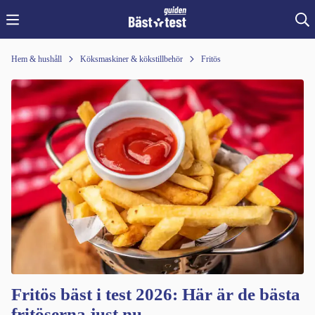
Hem & hushåll
Köksmaskiner & kökstillbehör
Fritös
Fritös bäst i test 2026: Här är de bästa
fritöserna just nu