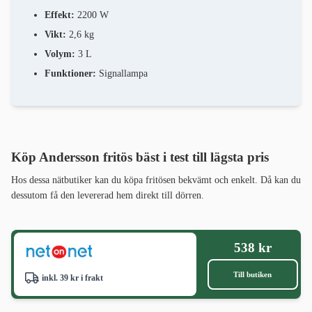
Effekt:
2200 W
Vikt:
2,6 kg
Volym:
3 L
Funktioner:
Signallampa
Köp Andersson fritös bäst i test
till lägsta pris
Hos dessa nätbutiker kan du köpa fritösen bekvämt och enkelt. Då kan du
dessutom få den levererad hem direkt till dörren.
538 kr
Till butiken
inkl. 39 kr i frakt