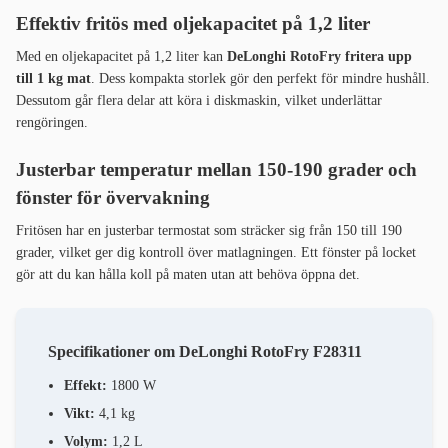
Effektiv fritös med oljekapacitet på 1,2 liter
Med en oljekapacitet på 1,2 liter kan
DeLonghi RotoFry fritera upp
till 1 kg mat
. Dess kompakta storlek gör den perfekt för mindre hushåll.
Dessutom går flera delar att köra i diskmaskin, vilket underlättar
rengöringen.
Justerbar temperatur mellan 150-190 grader och
fönster för övervakning
Fritösen har en justerbar termostat som sträcker sig från 150 till 190
grader, vilket ger dig kontroll över matlagningen. Ett fönster på locket
gör att du kan hålla koll på maten utan att behöva öppna det.
Specifikationer om DeLonghi RotoFry F28311
Effekt:
1800 W
Vikt:
4,1 kg
Volym:
1,2 L