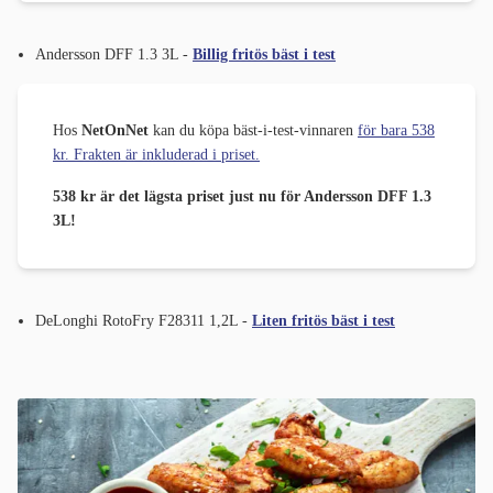
Andersson DFF 1.3 3L -
Billig fritös bäst i test
Hos
NetOnNet
kan du köpa bäst-i-test-vinnaren
för bara 538
kr. Frakten är inkluderad i priset.
538 kr är det lägsta priset just nu för Andersson DFF 1.3
3L!
DeLonghi RotoFry F28311 1,2L -
Liten fritös bäst i test