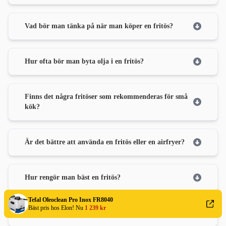
Vad bör man tänka på när man köper en fritös?
Hur ofta bör man byta olja i en fritös?
Finns det några fritöser som rekommenderas för små
kök?
Är det bättre att använda en fritös eller en airfryer?
Hur rengör man bäst en fritös?
Tefal Oleoclean Pro Inox FR8040
Bäst pris hos Elon! Nu
1 239 kr
Vad är fördelarna med en digital timer på en fritös?