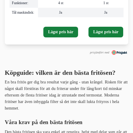
Funktioner:
4 st
1 st
Tål maskindisk:
Ja
Ja
Lägst pris här
Lägst pris här
prisjämfört med
Köpguide: vilken är den bästa fritösen?
En bra fritös ger dig bra resultat varje gång - utan krångel. Risken för att
något skall förstöras för att du friterar under för lång/kort tid minskar
eftersom de flesta fritöser idag är utrustade med termostat. Moderna
fritöser har även inbyggda filter så det inte skall lukta frityros i hela
hemmet.
Våra krav på den bästa fritösen
Den bästa fritösen ska vara enkel att rengöra, helst med delar som går att