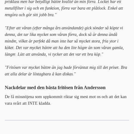
prisklass men har betydligt bättre kvalité än min förra. Locket har ett
metallfilter i sig och en funktion, förra var bara ett plåtlock. Enkel att
rengöra och gör sitt jobb bra."
"Efter att våran (efter många års användande) gick sönder så köpte vi
denna, det tar lika mycket som våran förra, dock så är denna ändå
mindre, vilket är perfekt då man inte har så mycket stora, fria ytor i
köket. Det var mycket bättre att ha den lite högre än som våran gamla,
längre. Lätt att använda, vi tycker att det var ett bra köp."
"Fritösen var mycket bättre än jag hade förväntat mig till det priset.
Bra
att alla delar är löstagbara å kan diskas."
Nackdelar med den bästa fritösen från Andersson
De få missnöjena som uppkommit riktar sig mest mot os och att det kan
vara svårt att INTE kladda.