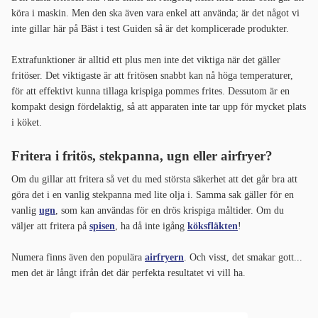
köra i maskin. Men den ska även vara enkel att använda; är det något vi
inte gillar här på Bäst i test Guiden så är det komplicerade produkter.
Extrafunktioner är alltid ett plus men inte det viktiga när det gäller
fritöser. Det viktigaste är att fritösen snabbt kan nå höga temperaturer,
för att effektivt kunna tillaga krispiga pommes frites. Dessutom är en
kompakt design fördelaktig, så att apparaten inte tar upp för mycket plats
i köket.
Fritera i fritös, stekpanna, ugn eller airfryer?
Om du gillar att fritera så vet du med största säkerhet att det går bra att
göra det i en vanlig stekpanna med lite olja i. Samma sak gäller för en
vanlig
ugn
, som kan användas för en drös krispiga måltider. Om du
väljer att fritera på
spisen
, ha då inte igång
köksfläkten
!
Numera finns även den populära
airfryern
. Och visst, det smakar gott...
men det är långt ifrån det där perfekta resultatet vi vill ha.