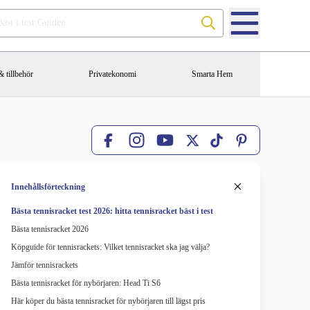
Sök på Bäst i test Guiden
 tillbehör
Privatekonomi
Smarta Hem
Facebook
X
TikTok
Pinterest
Instagram
YouTube
Innehållsförteckning
Bästa tennisracket test 2026: hitta tennisracket bäst i test
Bästa tennisracket 2026
Köpguide för tennisrackets: Vilket tennisracket ska jag välja?
Jämför tennisrackets
Bästa tennisracket för nybörjaren: Head Ti S6
Här köper du bästa tennisracket för nybörjaren till lägst pris