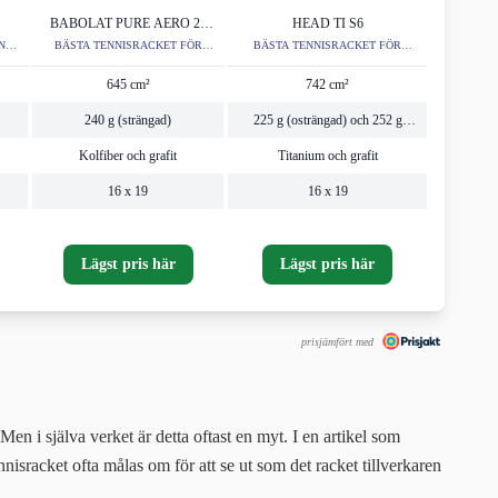
BABOLAT PURE AERO 26
HEAD TI S6
JUNIOR
NE
BÄSTA TENNISRACKET FÖR
BÄSTA TENNISRACKET FÖR
JUNIOR
NYBÖRJARE
645 cm²
742 cm²
240 g (strängad)
225 g (osträngad) och 252 g
(strängad)
Kolfiber och grafit
Titanium och grafit
16 x 19
16 x 19
Lägst pris här
Lägst pris här
prisjämfört med
Men i själva verket är detta oftast en myt. I en artikel som
nisracket ofta målas om för att se ut som det racket tillverkaren