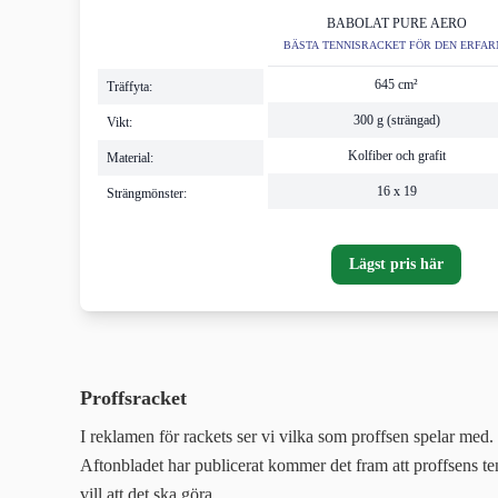
BABOLAT PURE AERO
BÄSTA TENNISRACKET FÖR DEN ERFAR
SPELAREN
645 cm²
Träffyta:
300 g (strängad)
Vikt:
Kolfiber och grafit
Material:
16 x 19
Strängmönster:
Lägst pris här
Proffsracket
I reklamen för rackets ser vi vilka som proffsen spelar med. 
Aftonbladet har publicerat kommer det fram att proffsens ten
vill att det ska göra.