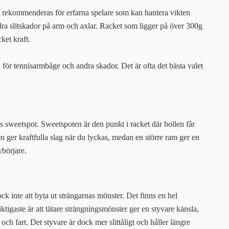
 rekommenderas för erfarna spelare som kan hantera vikten
ndra slitskador på arm och axlar. Racket som ligger på över 300g
ket kraft.
 för tennisarmbåge och andra skador. Det är ofta det bästa valet
ets sweetspot. Sweetspoten är den punkt i racket där bollen får
en ger kraftfulla slag när du lyckas, medan en större ram ger en
ybörjare.
ock inte att byta ut strängarnas mönster. Det finns en hel
tigaste är att tätare strängningsmönster ger en styvare känsla,
h fart. Det styvare är dock mer slittåligt och håller längre