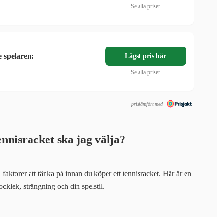
Se alla priser
e spelaren:
Lägst pris här
Se alla priser
prisjämfört med
ennisracket ska jag välja?
a faktorer att tänka på innan du köper ett tennisracket. Här är en
tjocklek, strängning och din spelstil.