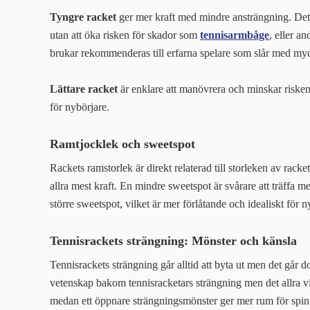
Tyngre racket
ger mer kraft med mindre ansträngning. Det
utan att öka risken för skador som
tennisarmbåge
, eller a
brukar rekommenderas till erfarna spelare som slår med myc
Lättare racket
är enklare att manövrera och minskar risken
för nybörjare.
Ramtjocklek och sweetspot
Rackets ramstorlek är direkt relaterad till storleken av rack
allra mest kraft. En mindre sweetspot är svårare att träffa m
större sweetspot, vilket är mer förlåtande och idealiskt för n
Tennisrackets strängning: Mönster och känsla
Tennisrackets strängning går alltid att byta ut men det går d
vetenskap bakom tennisracketars strängning men det allra vik
medan ett öppnare strängningsmönster ger mer rum för spin oc