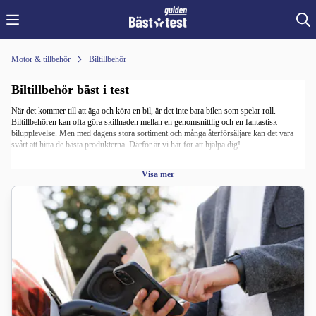
Motor & tillbehör
Biltillbehör
Biltillbehör bäst i test
När det kommer till att äga och köra en bil, är det inte bara bilen som spelar roll.
Biltillbehören kan ofta göra skillnaden mellan en genomsnittlig och en fantastisk
bilupplevelse. Men med dagens stora sortiment och många återförsäljare kan det vara
svårt att hitta de bästa produkterna. Därför är vi här för att hjälpa dig!
För de som har tagit steget in i den elektriska bilvärlden är en effektiv och pålitlig
Visa mer
laddbox A och O. Vi har undersökt vilka laddboxar som presterar bäst just nu för att
säkerställa att din bil alltid är redo för nästa färd. Med rätt laddbox minimerar du
laddningstiden och maximerar din körsträcka. Dessutom kan du med en effektiv och
smart laddbox minska din elkostnad.
Förutom laddbox har vi också tagit fram ett test där vi utser den bästa takboxen. Och
oavsett om det är en skidresa i bergen eller en semester vid solkusten är en takbox en
bra lösning som frigör utrymme i bilen. Vår guide till de bästa takboxarna på marknaden
hjälper dig att välja den som passar dina behov bäst.
För att maximera din bilupplevelse och att allting ska gå smidigt till är det viktigt att du
har bra produkter som håller hög kvalitet. Läs därför våra tester på laddboxar och
takboxar för att göra ett välinformerat val från början, och undvik dåliga och dyra