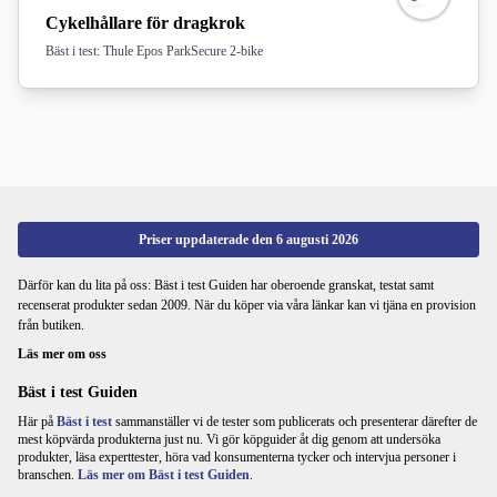
Cykelhållare för dragkrok
Bäst i test: Thule Epos ParkSecure 2-bike
Priser uppdaterade den
6 augusti 2026
Därför kan du lita på oss: Bäst i test Guiden har oberoende granskat, testat samt
recenserat produkter sedan 2009. När du köper via våra länkar kan vi tjäna en provision
från butiken.
Läs mer om oss
Bäst i test Guiden
Här på
Bäst i test
sammanställer vi de tester som publicerats och presenterar därefter de
mest köpvärda produkterna just nu. Vi gör köpguider åt dig genom att undersöka
produkter, läsa experttester, höra vad konsumenterna tycker och intervjua personer i
branschen.
Läs mer om Bäst i test Guiden
.