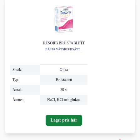
RESORB BRUSTABLETT
BÄSTA VÄTSKEERSÄTT...
Smak:
Olika
Typ:
Brustablett
Antal:
20 st
Ämnen:
NaCl, KCl och glukos
Lägst pris här