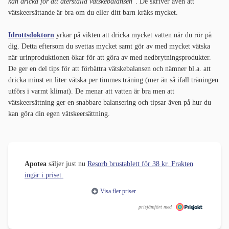
kan dricka för att återställa vätskebalansen
"
. De skriver även att
vätskeersättande är bra om du eller ditt barn kräks mycket.
Idrottsdoktorn
yrkar på vikten att dricka mycket vatten när du rör på
dig. Detta eftersom du svettas mycket samt gör av med mycket vätska
när urinproduktionen ökar för att göra av med nedbrytningsprodukter.
De ger en del tips för att förbättra vätskebalansen och nämner bl.a. att
dricka minst en liter vätska per timmes träning (mer än så ifall träningen
utförs i varmt klimat). De menar att vatten är bra men att
vätskeersättning ger en snabbare balansering och tipsar även på hur du
kan göra din egen vätskeersättning.
Apotea
säljer just nu
Resorb brustablett för 38 kr. Frakten
ingår i priset.
Visa fler priser
prisjämfört med