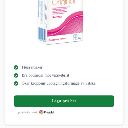
Flera smaker
Bra botmedel mot vätskebrist
Ökar kroppens upptagningsförmåga av vätska
Lägst pris här
prisjämfört med