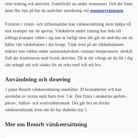
efter träning och aktivitet, framförallt nu under sommaren. Och det finns
ännu fler tips på hur du undviker uttorkning vid
sommarträningen
.
Förutom i vinter- och influensatider kan vätskeersättning även hjälpa till
mot kramper när du sportar. Vätskebrist under träning kan leda till
jobbiga kramper vilket i sig inte är farligt men lätt går att undvika om du
håller rätt vätskebalans i din kropp. Tänk även på att vätskebalansen
enklare kan rubbas under sommarhalvårets varmare temperaturer, särskilt
ifall det kombineras med fysisk aktivitet. Då är det viktigt att du får i dig
rätt mängd salt och vätska för att orka med och må bra.
Användning och dosering
1 paket Resorb vätskeersättning innehåller 20 brustabletter och kan
användas av vuxna samt barn över 3 år. Den finns i smakerna apelsin-,
päron-, hallon- och svartvinbärssmak. Det går bra att dricka
vätskeersättande även om du har diabetes typ 1.
Mer om Resorb vätskeersättning