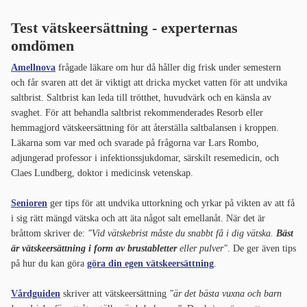
Test vätskeersättning - experternas
omdömen
Amellnova
frågade läkare om hur då håller dig frisk under semestern
och får svaren att det är viktigt att dricka mycket vatten för att undvika
saltbrist. Saltbrist kan leda till trötthet, huvudvärk och en känsla av
svaghet. För att behandla saltbrist rekommenderades Resorb eller
hemmagjord vätskeersättning för att återställa saltbalansen i kroppen.
Läkarna som var med och svarade på frågorna var Lars Rombo,
adjungerad professor i infektionssjukdomar, särskilt resemedicin, och
Claes Lundberg, doktor i medicinsk vetenskap.
Senioren
ger tips för att undvika uttorkning och yrkar på vikten av att få
i sig rätt mängd vätska och att äta något salt emellanåt. När det är
bråttom skriver de:
"Vid vätskebrist måste du snabbt få i dig vätska.
Bäst
är vätskeersättning i form av brustabletter
eller pulver"
. De ger även tips
på hur du kan göra
göra din egen vätskeersättning
.
Vårdguiden
skriver att vätskeersättning
"
är det bästa vuxna och barn