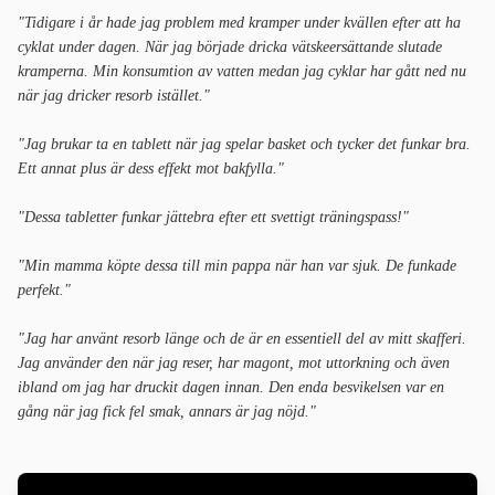
"Tidigare i år hade jag problem med kramper under kvällen efter att ha
cyklat under dagen. När jag började dricka vätskeersättande slutade
kramperna. Min konsumtion av vatten medan jag cyklar har gått ned nu
när jag dricker resorb istället."
"Jag brukar ta en tablett när jag spelar basket och tycker det funkar bra.
Ett annat plus är dess effekt mot bakfylla."
"Dessa tabletter funkar jättebra efter ett svettigt träningspass!"
"Min mamma köpte dessa till min pappa när han var sjuk. De funkade
perfekt."
"Jag har använt resorb länge och de är en essentiell del av mitt skafferi.
Jag använder den när jag reser, har magont, mot uttorkning och även
ibland om jag har druckit dagen innan. Den enda besvikelsen var en
gång när jag fick fel smak, annars är jag nöjd."