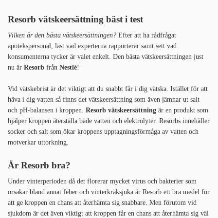
Resorb vätskeersättning bäst i test
Vilken är den bästa vätskeersättningen?
Efter att ha rådfrågat
apotekspersonal, läst vad experterna rapporterar samt sett vad
konsumenterna tycker är valet enkelt. Den bästa vätskeersättningen just
nu är
Resorb
från
Nestlé
!
Vid vätskebrist är det viktigt att du snabbt får i dig vätska. Istället för att
häva i dig vatten så finns det vätskeersättning som även jämnar ut salt-
och pH-balansen i kroppen.
Resorb vätskeersättning
är en produkt som
hjälper kroppen återställa både vatten och elektrolyter. Resorbs innehåller
socker och salt som ökar kroppens upptagningsförmåga av vatten och
motverkar uttorkning.
Är Resorb bra?
Under vinterperioden då det florerar mycket virus och bakterier som
orsakar bland annat feber och vinterkräksjuka är Resorb ett bra medel för
att ge kroppen en chans att återhämta sig snabbare. Men förutom vid
sjukdom är det även viktigt att kroppen får en chans att återhämta sig väl