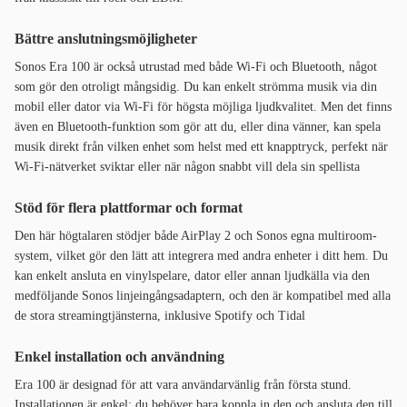
Bättre anslutningsmöjligheter
Sonos Era 100 är också utrustad med både Wi-Fi och Bluetooth, något
som gör den otroligt mångsidig. Du kan enkelt strömma musik via din
mobil eller dator via Wi-Fi för högsta möjliga ljudkvalitet. Men det finns
även en Bluetooth-funktion som gör att du, eller dina vänner, kan spela
musik direkt från vilken enhet som helst med ett knapptryck, perfekt när
Wi-Fi-nätverket sviktar eller när någon snabbt vill dela sin spellista
Stöd för flera plattformar och format
Den här högtalaren stödjer både AirPlay 2 och Sonos egna multiroom-
system, vilket gör den lätt att integrera med andra enheter i ditt hem. Du
kan enkelt ansluta en vinylspelare, dator eller annan ljudkälla via den
medföljande Sonos linjeingångsadaptern, och den är kompatibel med alla
de stora streamingtjänsterna, inklusive Spotify och Tidal
Enkel installation och användning
Era 100 är designad för att vara användarvänlig från första stund.
Installationen är enkel: du behöver bara koppla in den och ansluta den till