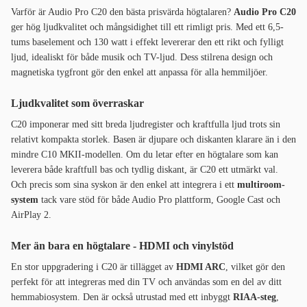
Varför är Audio Pro C20 den bästa prisvärda högtalaren?
Audio Pro C20
ger hög ljudkvalitet och mångsidighet till ett rimligt pris. Med ett 6,5-
tums baselement och 130 watt i effekt levererar den ett rikt och fylligt
ljud, idealiskt för både musik och TV-ljud. Dess stilrena design och
magnetiska tygfront gör den enkel att anpassa för alla hemmiljöer.
Ljudkvalitet som överraskar
C20 imponerar med sitt breda ljudregister och kraftfulla ljud trots sin
relativt kompakta storlek. Basen är djupare och diskanten klarare än i den
mindre C10 MKII-modellen. Om du letar efter en högtalare som kan
leverera både kraftfull bas och tydlig diskant, är C20 ett utmärkt val.
Och precis som sina syskon är den enkel att integrera i ett
multiroom-
system
tack vare stöd för både Audio Pro plattform, Google Cast och
AirPlay 2.
Mer än bara en högtalare - HDMI och vinylstöd
En stor uppgradering i C20 är tillägget av
HDMI ARC
, vilket gör den
perfekt för att integreras med din TV och användas som en del av ditt
hemmabiosystem. Den är också utrustad med ett inbyggt
RIAA-steg
,