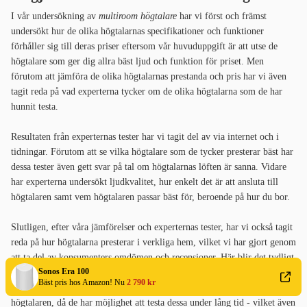
I vår undersökning av
multiroom högtalare
har vi först och främst
undersökt hur de olika högtalarnas specifikationer och funktioner
förhåller sig till deras priser eftersom vår huvuduppgift är att utse de
högtalare som ger dig allra bäst ljud och funktion för priset. Men
förutom att jämföra de olika högtalarnas prestanda och pris har vi även
tagit reda på vad experterna tycker om de olika högtalarna som de har
hunnit testa.
Resultaten från experternas tester har vi tagit del av via internet och i
tidningar. Förutom att se vilka högtalare som de tycker presterar bäst har
dessa tester även gett svar på tal om högtalarnas löften är sanna. Vidare
har experterna undersökt ljudkvalitet, hur enkelt det är att ansluta till
högtalaren samt vem högtalaren passar bäst för, beroende på hur du bor.
Slutligen, efter våra jämförelser och experternas tester, har vi också tagit
reda på hur högtalarna presterar i verkliga hem, vilket vi har gjort genom
att ta del av konsumenters omdömen och recensioner. Här blir det tydligt
Sonos Era 100
med vilka högtalare som är enklast att använda och erbjuder bra ljud.
Bäst pris hos Amazon! Nu
2 790 kr
Detta har varit viktigt eftersom kunderna har bäst erfarenhet av
högtalaren, då de har möjlighet att testa dessa under lång tid - vilket även