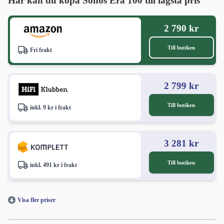
Här kan du köpa Sonos Era 100 till lägsta pris
2 790 kr
Till butiken
Fri frakt
2 799 kr
Till butiken
inkl. 9 kr i frakt
3 281 kr
Till butiken
inkl. 491 kr i frakt
Visa fler priser