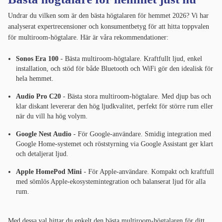
Undrar du vilken som är den bästa högtalaren för hemmet 2026? Vi har
analyserat expertrecensioner och konsumentbetyg för att hitta toppvalen
för multiroom-högtalare. Här är våra rekommendationer:
Sonos Era 100
- Bästa multiroom-högtalare. Kraftfullt ljud, enkel
installation, och stöd för både Bluetooth och WiFi gör den idealisk för
hela hemmet.
Audio Pro C20
- Bästa stora multiroom-högtalare. Med djup bas och
klar diskant levererar den hög ljudkvalitet, perfekt för större rum eller
när du vill ha hög volym.
Google Nest Audio
- För Google-användare. Smidig integration med
Google Home-systemet och röststyrning via Google Assistant ger klart
och detaljerat ljud.
Apple HomePod Mini
- För Apple-användare. Kompakt och kraftfull
med sömlös Apple-ekosystemintegration och balanserat ljud för alla
rum.
Med dessa val hittar du enkelt den bästa multiroom-högtalaren för ditt