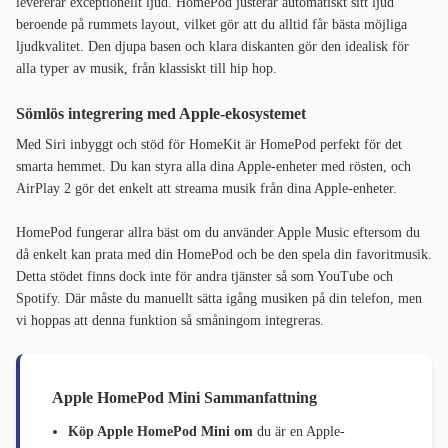
levererar exceptionellt ljud. HomePod justerar automatiskt sitt ljud
beroende på rummets layout, vilket gör att du alltid får bästa möjliga
ljudkvalitet. Den djupa basen och klara diskanten gör den idealisk för
alla typer av musik, från klassiskt till hip hop.
Sömlös integrering med Apple-ekosystemet
Med Siri inbyggt och stöd för HomeKit är HomePod perfekt för det
smarta hemmet. Du kan styra alla dina Apple-enheter med rösten, och
AirPlay 2 gör det enkelt att streama musik från dina Apple-enheter.
HomePod fungerar allra bäst om du använder Apple Music eftersom du
då enkelt kan prata med din HomePod och be den spela din favoritmusik.
Detta stödet finns dock inte för andra tjänster så som YouTube och
Spotify. Där måste du manuellt sätta igång musiken på din telefon, men
vi hoppas att denna funktion så småningom integreras.
Apple HomePod Mini Sammanfattning
Köp Apple HomePod Mini om
du är en Apple-