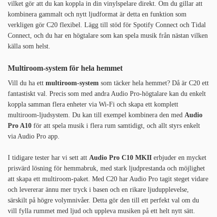
vilket gör att du kan koppla in din vinylspelare direkt. Om du gillar att
kombinera gammalt och nytt ljudformat är detta en funktion som
verkligen gör C20 flexibel. Lägg till stöd för Spotify Connect och Tidal
Connect, och du har en högtalare som kan spela musik från nästan vilken
källa som helst.
Multiroom-system för hela hemmet
Vill du ha ett
multiroom-system
som täcker hela hemmet? Då är C20 ett
fantastiskt val. Precis som med andra Audio Pro-högtalare kan du enkelt
koppla samman flera enheter via Wi-Fi och skapa ett komplett
multiroom-ljudsystem. Du kan till exempel kombinera den med
Audio
Pro A10
för att spela musik i flera rum samtidigt, och allt styrs enkelt
via Audio Pro app.
I tidigare tester har vi sett att
Audio Pro C10 MKII
erbjuder en mycket
prisvärd lösning för hemmabruk, med stark ljudprestanda och möjlighet
att skapa ett multiroom-paket. Med C20 har Audio Pro tagit steget vidare
och levererar ännu mer tryck i basen och en rikare ljudupplevelse,
särskilt på högre volymnivåer. Detta gör den till ett perfekt val om du
vill fylla rummet med ljud och uppleva musiken på ett helt nytt sätt.