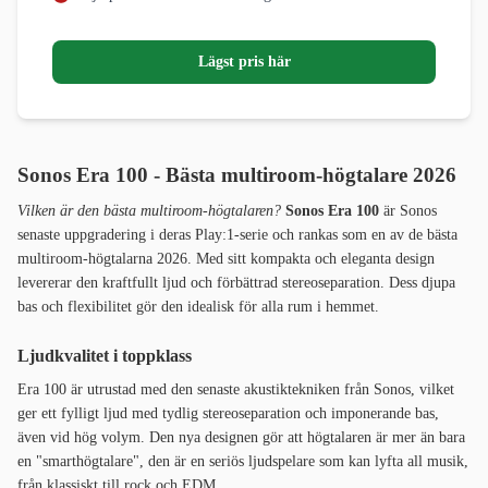
Lägst pris här
Sonos Era 100 - Bästa multiroom-högtalare 2026
Vilken är den bästa multiroom-högtalaren?
Sonos Era 100
är Sonos
senaste uppgradering i deras Play:1-serie och rankas som en av de bästa
multiroom-högtalarna 2026. Med sitt kompakta och eleganta design
levererar den kraftfullt ljud och förbättrad stereoseparation. Dess djupa
bas och flexibilitet gör den idealisk för alla rum i hemmet.
Ljudkvalitet i toppklass
Era 100 är utrustad med den senaste akustiktekniken från Sonos, vilket
ger ett fylligt ljud med tydlig stereoseparation och imponerande bas,
även vid hög volym. Den nya designen gör att högtalaren är mer än bara
en "smarthögtalare", den är en seriös ljudspelare som kan lyfta all musik,
från klassiskt till rock och EDM.