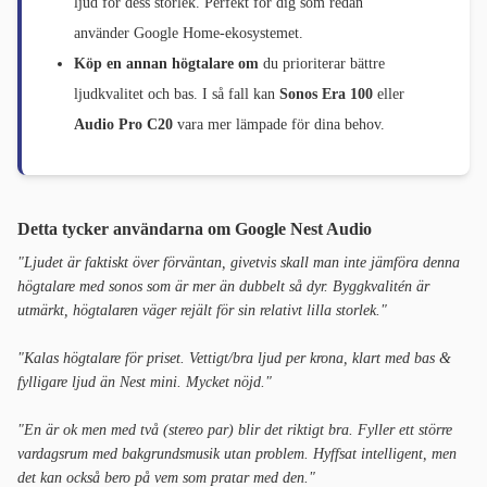
ljud för dess storlek. Perfekt för dig som redan
använder Google Home-ekosystemet.
Köp en annan högtalare om
du prioriterar bättre
ljudkvalitet och bas. I så fall kan
Sonos Era 100
eller
Audio Pro C20
vara mer lämpade för dina behov.
Detta tycker användarna om Google Nest Audio
"Ljudet är faktiskt över förväntan, givetvis skall man inte jämföra denna
högtalare med sonos som är mer än dubbelt så dyr. Byggkvalitén är
utmärkt, högtalaren väger rejält för sin relativt lilla storlek."
"Kalas högtalare för priset. Vettigt/bra ljud per krona, klart med bas &
fylligare ljud än Nest mini. Mycket nöjd."
"En är ok men med två (stereo par) blir det riktigt bra. Fyller ett större
vardagsrum med bakgrundsmusik utan problem. Hyffsat intelligent, men
det kan också bero på vem som pratar med den."