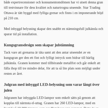
både expertrecensioner och konsumentomdömen har vi utsett denna gran
till testvinnare för dess kvalitet och naturtrogna utseende. Star Trading
Ottawa är tätt byggd med fylliga grenar och finns i en imponerande höjd
på 210 cm.
Med inbyggd belysning skapar den snabbt en stämningsfull julkänsla och
sparar tid på installation.
Kungsgransdesign som skapar julstämning
Tack vare att grenarna är täta samt att den antar utseendet av en
kungsgran ger den ett fint och fylligt intryck som bidrar till härlig
julkänsla. Granen kommer med tillhörande metallfot och går enkelt att
fälla ihop till tre mindre delar, för att ta så lite plats som möjligt under
resten av året.
Julgran med inbyggd LED-belysning som varar långt över
julen
Julgranen har inbyggda LED-lampor som enkelt sätts på genom att
kopplas till närmsta el-uttag. Granen har 260 LED-lampor, med en