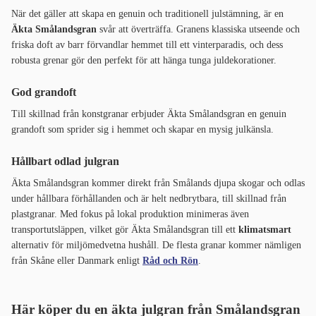
När det gäller att skapa en genuin och traditionell julstämning, är en
Äkta Smålandsgran
svår att överträffa. Granens klassiska utseende och
friska doft av barr förvandlar hemmet till ett vinterparadis, och dess
robusta grenar gör den perfekt för att hänga tunga juldekorationer.
God grandoft
Till skillnad från konstgranar erbjuder Äkta Smålandsgran en genuin
grandoft som sprider sig i hemmet och skapar en mysig julkänsla.
Hållbart odlad julgran
Äkta Smålandsgran kommer direkt från Smålands djupa skogar och odlas
under hållbara förhållanden och är helt nedbrytbara, till skillnad från
plastgranar. Med fokus på lokal produktion minimeras även
transportutsläppen, vilket gör Äkta Smålandsgran till ett
klimatsmart
alternativ för miljömedvetna hushåll. De flesta granar kommer nämligen
från Skåne eller Danmark enligt
Råd och Rön
.
Här köper du en äkta julgran från Smålandsgran