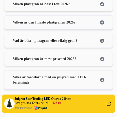
Vilken plastgran är bäst i test 2026?
Vilken är den finaste plastgranen 2026?
Vad är bäst - plastgran eller riktig gran?
Vilken plastgran är mest prisvärd 2026?
Vilka är fördelarna med en julgran med LED-
belysning?
Julgran Star Trading LED Ottawa 210 cm
Vad innebär att en plastgran är naturtrogen?
Bäst pris hos 123ink.se! Nu
1 425 kr
prisjämfört med