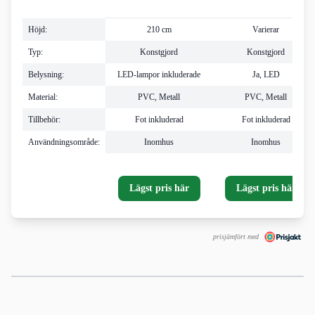
Höjd:
210 cm
Varierar
Typ:
Konstgjord
Konstgjord
Belysning:
LED-lampor inkluderade
Ja, LED
Material:
PVC, Metall
PVC, Metall
Tillbehör:
Fot inkluderad
Fot inkluderad
Användningsområde:
Inomhus
Inomhus
Lägst pris här
Lägst pris här
prisjämfört med