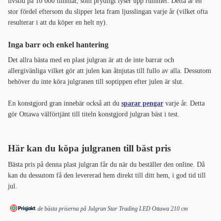
livstid på 10 000 timmar, som prydligt lyser upp rummet. Detta är en
stor fördel eftersom du slipper leta fram ljusslingan varje år (vilket ofta
resulterar i att du köper en helt ny).
Inga barr och enkel hantering
Det allra bästa med en plast julgran är att de inte barrar och
allergivänliga vilket gör att julen kan åtnjutas till fullo av alla. Dessutom
behöver du inte köra julgranen till soptippen efter julen är slut.
En konstgjord gran innebär också att du
sparar pengar
varje år. Detta
gör Ottawa välförtjänt till titeln konstgjord julgran bäst i test.
Här kan du köpa julgranen till bäst pris
Bästa pris på denna plast julgran får du när du beställer den online. Då
kan du dessutom få den levererad hem direkt till ditt hem, i god tid till
jul.
de bästa priserna på Julgran Star Trading LED Ottawa 210 cm