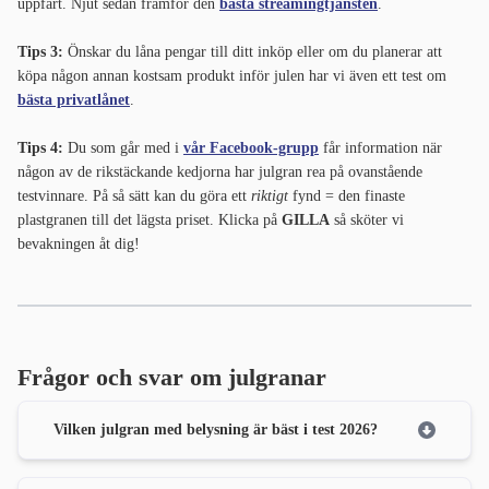
uppfart. Njut sedan framför den
bästa streamingtjänsten
.
Tips 3:
Önskar du låna pengar till ditt inköp eller om du planerar att
köpa någon annan kostsam produkt inför julen har vi även ett test om
bästa privatlånet
.
Tips 4:
Du som går med i
vår Facebook-grupp
får information när
någon av de rikstäckande kedjorna har julgran rea på ovanstående
testvinnare. På så sätt kan du göra ett
riktigt
fynd = den finaste
plastgranen till det lägsta priset. Klicka på
GILLA
så sköter vi
bevakningen åt dig!
Frågor och svar om julgranar
Vilken julgran med belysning är bäst i test 2026?