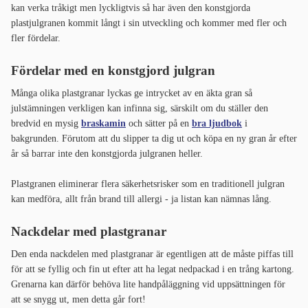
kan verka tråkigt men lyckligtvis så har även den konstgjorda
plastjulgranen kommit långt i sin utveckling och kommer med fler och
fler fördelar.
Fördelar med en konstgjord julgran
Många olika plastgranar lyckas ge intrycket av en äkta gran så
julstämningen verkligen kan infinna sig, särskilt om du ställer den
bredvid en mysig
braskamin
och sätter på en
bra ljudbok
i
bakgrunden. Förutom att du slipper ta dig ut och köpa en ny gran år efter
år så barrar inte den konstgjorda julgranen heller.
Plastgranen eliminerar flera säkerhetsrisker som en traditionell julgran
kan medföra, allt från brand till allergi - ja listan kan nämnas lång.
Nackdelar med plastgranar
Den enda nackdelen med plastgranar är egentligen att de måste piffas till
för att se fyllig och fin ut efter att ha legat nedpackad i en trång kartong.
Grenarna kan därför behöva lite handpåläggning vid uppsättningen för
att se snygg ut, men detta går fort!