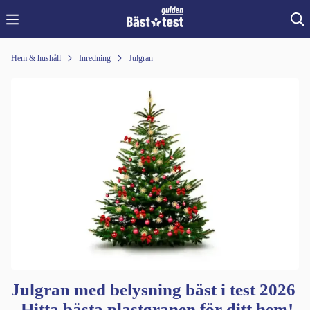
Hem & hushåll
Inredning
Julgran
Julgran med belysning bäst i test 2026
- Hitta bästa plastgranen för ditt hem!