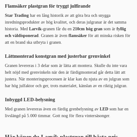
Flamsäker plastgran för tryggt julfirande
Star Trading
har en lång historik av att göra bra och snygga
inredningsprodukter av hög kvalitet, och deras julgranar är det samma
historia. Med
Larvik
-granen får du en
210cm hög gran
som är
fyllig
och väldisponerad
. Granen är även
flamsäker
för att minska risken för
att en brand ska utbryta i granen.
Lättmonterad konstgran med justerbar grenvinkel
Granen levereras i 3 delar som är lätta att montera. Skulle du inte vara
helt nöjd med grenvinkeln när den är färdigmonterad går detta lätt att
justera. När monteringsprocessen är klar kan du njuta av en julgran som
har hög julfaktor och ger, trots materialet, känslan av en riktig julgran.
Inbyggd LED-belysning
Med granen levereras även en färdig grenbelysning av
LED
som har en
livslängd på 5.000 timmar. Gott nog för flera vintersäsonger.
Här köper du Larvik plastgran till bästa pris