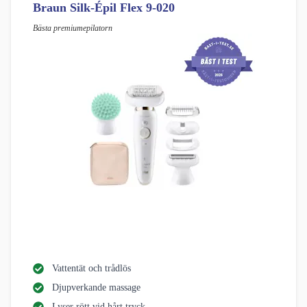
Braun Silk-Épil Flex 9-020
Bästa premiumepilatorn
Vattentät och trådlös
Djupverkande massage
Lyser rött vid hårt tryck