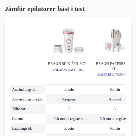
Jämför epilatorer bäst i test
BRAUN SILK-ÉPIL 9-72...
BRAUN FACESPA PRO
91...
EPILATOR BÄST I TE...
BÄSTA EPILATORN FÖ...
Användningstid:
50 min
60 min
Användningsområde:
Kroppen
Ansiktet
Tillbehör:
3
3
Garanti:
5 år om du registerar
5 år om du registerar
produkten
produkten
Laddningstid:
60 min
60 min