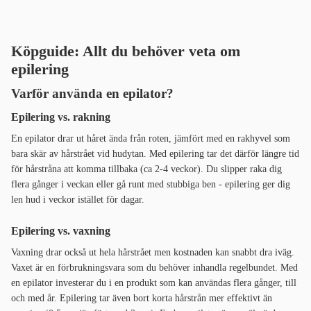
Köpguide: Allt du behöver veta om
epilering
Varför använda en epilator?
Epilering vs. rakning
En epilator drar ut håret ända från roten, jämfört med en rakhyvel som
bara skär av hårstrået vid hudytan. Med epilering tar det därför längre tid
för hårstråna att komma tillbaka (ca 2-4 veckor). Du slipper raka dig
flera gånger i veckan eller gå runt med stubbiga ben - epilering ger dig
len hud i veckor istället för dagar.
Epilering vs. vaxning
Vaxning drar också ut hela hårstrået men kostnaden kan snabbt dra iväg.
Vaxet är en förbrukningsvara som du behöver inhandla regelbundet. Med
en epilator investerar du i en produkt som kan användas flera gånger, till
och med år. Epilering tar även bort korta hårstrån mer effektivt än