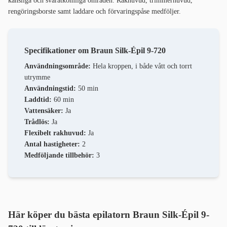
känsliga och svåråtkomliga områden. Rakhuvud, trimmerhuvud,
rengöringsborste samt laddare och förvaringspåse medföljer.
Specifikationer om Braun Silk-Épil 9-720
Användningsområde:
Hela kroppen, i både vått och torrt
utrymme
Användningstid:
50 min
Laddtid:
60 min
Vattensäker:
Ja
Trådlös:
Ja
Flexibelt rakhuvud:
Ja
Antal hastigheter:
2
Medföljande tillbehör:
3
Här köper du bästa epilatorn Braun Silk-Épil 9-