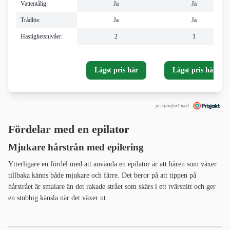
Vattentålig:
Ja
Ja
Trådlös:
Ja
Ja
Hastighetsnivåer:
2
1
Lägst pris här
Lägst pris här
prisjämfört med
Fördelar med en epilator
Mjukare hårstrån med epilering
Ytterligare en fördel med att använda en epilator är att håren som växer
tillbaka känns både mjukare och färre. Det beror på att tippen på
hårstrået är smalare än det rakade strået som skärs i ett tvärsnitt och ger
en stubbig känsla när det växer ut.