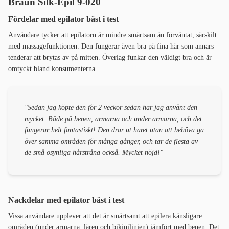
Braun Silk-Épil 9-020
Fördelar med epilator bäst i test
Användare tycker att epilatorn är mindre smärtsam än förväntat, särskilt
med massagefunktionen. Den fungerar även bra på fina hår som annars
tenderar att brytas av på mitten. Överlag funkar den väldigt bra och är
omtyckt bland konsumenterna.
"Sedan jag köpte den för 2 veckor sedan har jag använt den
mycket. Både på benen, armarna och under armarna, och det
fungerar helt fantastiskt! Den drar ut håret utan att behöva gå
över samma områden för många gånger, och tar de flesta av
de små osynliga hårstråna också. Mycket nöjd!"
Nackdelar med epilator bäst i test
Vissa användare upplever att det är smärtsamt att epilera känsligare
områden (under armarna, låren och bikinilinjen) jämfört med benen. Det