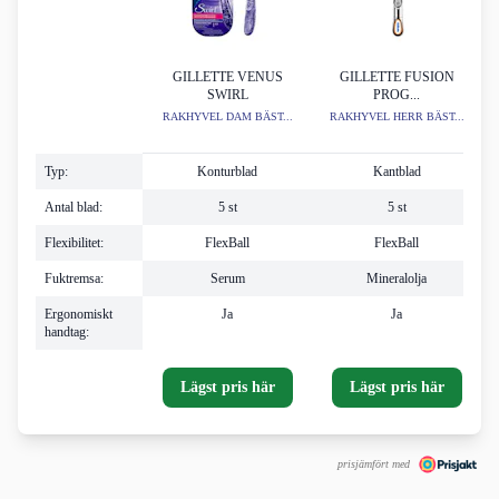
GILLETTE VENUS
GILLETTE FUSION
SWIRL
PROG...
RAKHYVEL DAM BÄST...
RAKHYVEL HERR BÄST...
Typ:
Konturblad
Kantblad
Antal blad:
5 st
5 st
Flexibilitet:
FlexBall
FlexBall
Fuktremsa:
Serum
Mineralolja
Ergonomiskt
Ja
Ja
handtag:
Lägst pris här
Lägst pris här
prisjämfört med