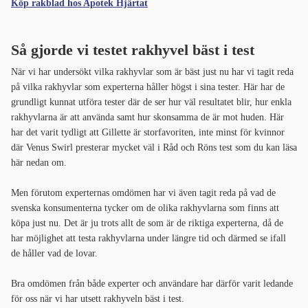
Köp rakblad hos Apotek Hjärtat
Så gjorde vi testet rakhyvel bäst i test
När vi har undersökt vilka rakhyvlar som är bäst just nu har vi tagit reda
på vilka rakhyvlar som experterna håller högst i sina tester. Här har de
grundligt kunnat utföra tester där de ser hur väl resultatet blir, hur enkla
rakhyvlarna är att använda samt hur skonsamma de är mot huden. Här
har det varit tydligt att Gillette är storfavoriten, inte minst för kvinnor
där Venus Swirl presterar mycket väl i Råd och Röns test som du kan läsa
här nedan om.
Men förutom experternas omdömen har vi även tagit reda på vad de
svenska konsumenterna tycker om de olika rakhyvlarna som finns att
köpa just nu. Det är ju trots allt de som är de riktiga experterna, då de
har möjlighet att testa rakhyvlarna under längre tid och därmed se ifall
de håller vad de lovar.
Bra omdömen från både experter och användare har därför varit ledande
för oss när vi har utsett rakhyveln bäst i test.