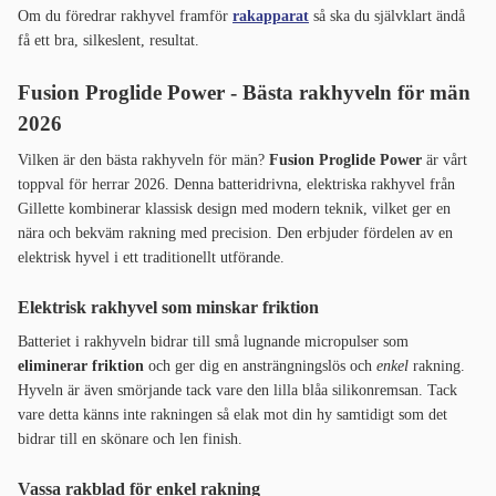
Om du föredrar rakhyvel framför
rakapparat
så ska du självklart ändå
få ett bra, silkeslent, resultat.
Fusion Proglide Power - Bästa rakhyveln för män
2026
Vilken är den bästa rakhyveln för män?
Fusion Proglide Power
är vårt
toppval för herrar 2026. Denna batteridrivna, elektriska rakhyvel från
Gillette kombinerar klassisk design med modern teknik, vilket ger en
nära och bekväm rakning med precision. Den erbjuder fördelen av en
elektrisk hyvel i ett traditionellt utförande.
Elektrisk rakhyvel som minskar friktion
Batteriet i rakhyveln bidrar till små lugnande micropulser som
eliminerar friktion
och ger dig en ansträngningslös och
enkel
rakning.
Hyveln är även smörjande tack vare den lilla blåa silikonremsan. Tack
vare detta känns inte rakningen så elak mot din hy samtidigt som det
bidrar till en skönare och len finish.
Vassa rakblad för enkel rakning