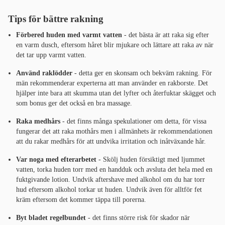
Tips för bättre rakning
Förbered huden med varmt vatten
- det bästa är att raka sig efter
en varm dusch, eftersom håret blir mjukare och lättare att raka av när
det tar upp varmt vatten.
Använd raklödder
- detta ger en skonsam och bekväm rakning. För
män rekommenderar experterna att man använder en rakborste. Det
hjälper inte bara att skumma utan det lyfter och återfuktar skägget och
som bonus ger det också en bra massage.
Raka medhårs
- det finns många spekulationer om detta, för vissa
fungerar det att raka mothårs men i allmänhets är rekommendationen
att du rakar medhårs för att undvika irritation och inåtväxande hår.
Var noga med efterarbetet
- Skölj huden försiktigt med ljummet
vatten, torka huden torr med en handduk och avsluta det hela med en
fuktgivande lotion. Undvik aftershave med alkohol om du har torr
hud eftersom alkohol torkar ut huden. Undvik även för alltför fet
kräm eftersom det kommer täppa till porerna.
Byt bladet regelbundet
- det finns större risk för skador när