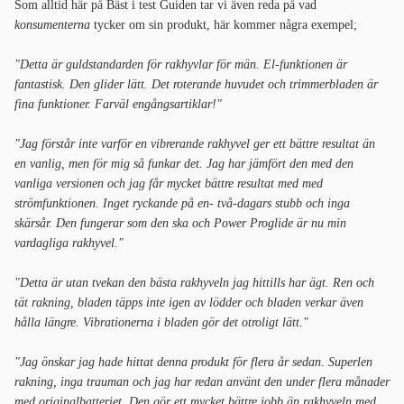
Som alltid här på Bäst i test Guiden tar vi även reda på vad
konsumenterna
tycker om sin produkt, här kommer några exempel;
"Detta är guldstandarden för rakhyvlar för män. El-funktionen är
fantastisk. Den glider lätt. Det roterande huvudet och trimmerbladen är
fina funktioner. Farväl engångsartiklar!"
"Jag förstår inte varför en vibrerande rakhyvel ger ett bättre resultat än
en vanlig, men för mig så funkar det. Jag har jämfört den med den
vanliga versionen och jag får mycket bättre resultat med med
strömfunktionen. Inget ryckande på en- två-dagars stubb och inga
skärsår. Den fungerar som den ska och Power Proglide är nu min
vardagliga rakhyvel."
"Detta är utan tvekan den bästa rakhyveln jag hittills har ägt. Ren och
tät rakning, bladen täpps inte igen av lödder och bladen verkar även
hålla längre. Vibrationerna i bladen gör det otroligt lätt."
"Jag önskar jag hade hittat denna produkt för flera år sedan. Superlen
rakning, inga trauman och jag har redan använt den under flera månader
med originalbatteriet. Den gör ett mycket bättre jobb än rakhyveln med