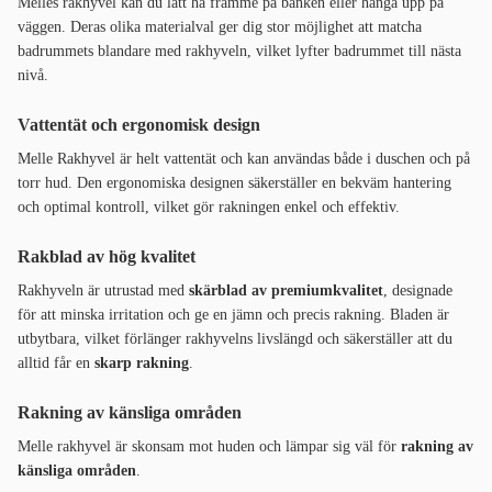
Melles rakhyvel kan du lätt ha framme på bänken eller hänga upp på
väggen. Deras olika materialval ger dig stor möjlighet att matcha
badrummets blandare med rakhyveln, vilket lyfter badrummet till nästa
nivå.
Vattentät och ergonomisk design
Melle Rakhyvel är helt vattentät och kan användas både i duschen och på
torr hud. Den ergonomiska designen säkerställer en bekväm hantering
och optimal kontroll, vilket gör rakningen enkel och effektiv.
Rakblad av hög kvalitet
Rakhyveln är utrustad med
skärblad av premiumkvalitet
, designade
för att minska irritation och ge en jämn och precis rakning. Bladen är
utbytbara, vilket förlänger rakhyvelns livslängd och säkerställer att du
alltid får en
skarp rakning
.
Rakning av känsliga områden
Melle rakhyvel är skonsam mot huden och lämpar sig väl för
rakning av
känsliga områden
.