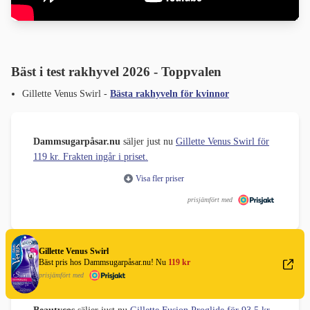
Bäst i test rakhyvel 2026 - Toppvalen
Gillette Venus Swirl -
Bästa rakhyveln för kvinnor
Dammsugarpåsar.nu
säljer just nu
Gillette Venus Swirl för
119 kr. Frakten ingår i priset.
Visa fler priser
prisjämfört med
Gillette Venus Swirl
Bäst pris hos Dammsugarpåsar.nu! Nu
119 kr
Gillette Fusion Proglide -
Bästa rakhyveln för män
prisjämfört med