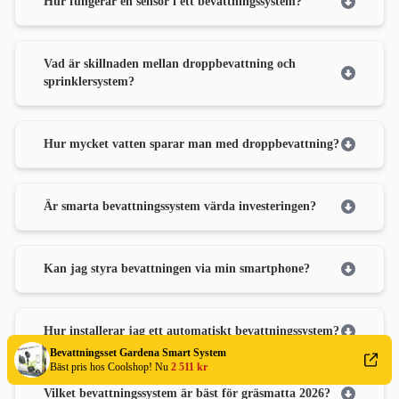
Hur fungerar en sensor i ett bevattningssystem?
Vad är skillnaden mellan droppbevattning och
sprinklersystem?
Hur mycket vatten sparar man med droppbevattning?
Är smarta bevattningssystem värda investeringen?
Kan jag styra bevattningen via min smartphone?
Hur installerar jag ett automatiskt bevattningssystem?
Bevattningsset Gardena Smart System
Bäst pris hos Coolshop! Nu
2 511 kr
Vilket bevattningssystem är bäst för gräsmatta 2026?