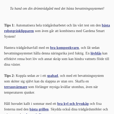
Ta hand om din drömträdgård med det bästa bevattningssystemet!
Tips 1:
Automatisera hela trädgårdsarbetet och läs vårt test om den
bästa
robotgräsklipparen
som även går att kombinera med Gardena Smart
System!
Hantera trädgårdsavfall med en
bra kompostkvarn
, och låt sedan
bevattningssystemet hålla denna näringsrika jord fuktig. En
lövblås
kan
effektivt rensa bort löv och annat skräp som kan hindra vattnets flöde till
dina växter.
Tips 2:
Koppla sedan av i ett
spabad
, och med ett bevattningssystem
som sköter sig självt kan du slappna av utan oro. Skaffa en
terrassvärmare
som förlänger mysiga kvällar utomhus, även när
temperaturen sjunker.
Håll huvudet kallt i sommar med ett
bra kyl och frysskåp
och fixa
festerna med den
bästa grillen
. Skydda också dina trädgårdsmöbler och