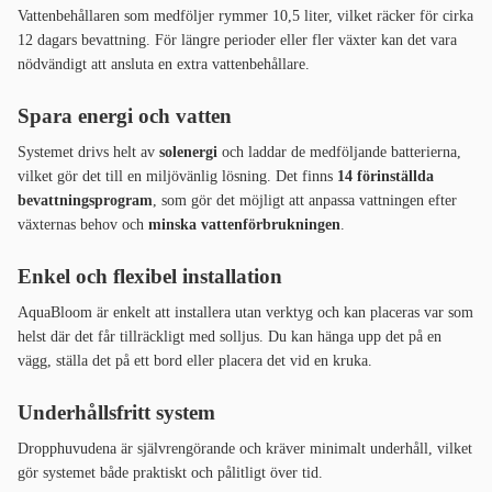
Vattenbehållaren som medföljer rymmer 10,5 liter, vilket räcker för cirka
12 dagars bevattning. För längre perioder eller fler växter kan det vara
nödvändigt att ansluta en extra vattenbehållare.
Spara energi och vatten
Systemet drivs helt av
solenergi
och laddar de medföljande batterierna,
vilket gör det till en miljövänlig lösning. Det finns
14 förinställda
bevattningsprogram
, som gör det möjligt att anpassa vattningen efter
växternas behov och
minska vattenförbrukningen
.
Enkel och flexibel installation
AquaBloom är enkelt att installera utan verktyg och kan placeras var som
helst där det får tillräckligt med solljus. Du kan hänga upp det på en
vägg, ställa det på ett bord eller placera det vid en kruka.
Underhållsfritt system
Dropphuvudena är självrengörande och kräver minimalt underhåll, vilket
gör systemet både praktiskt och pålitligt över tid.