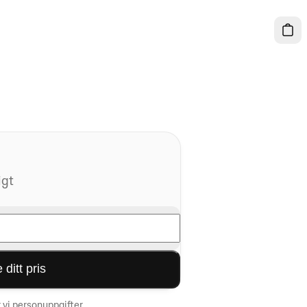
igt
 ditt pris
 vi personuppgifter