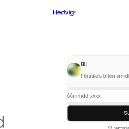
Bil
Försäkra bilen smid
ååmmdd-xxxx
Se
d
Så hanterar