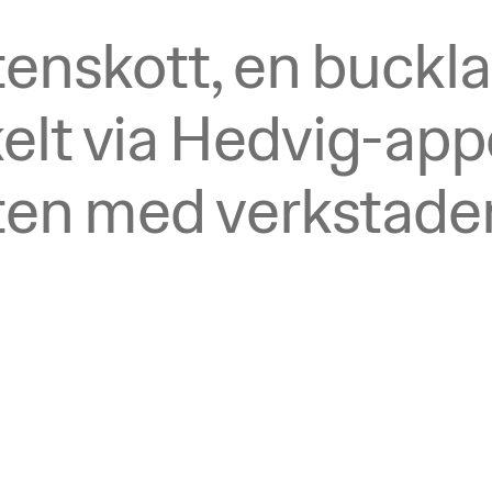
enskott, en buckla 
t via Hedvig-appen,
ten med verkstaden