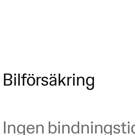
Hemförsäkring
Bilförsäkring
Djurförsäkring
Studentförsäkring
Fritidshusförsäkring
Olycksfallsförsäkring
Se alla försäkringar
Kontakta oss
Bilförsäkring
Frågor och svar
Våra guider
Om oss
Appen
Byt till oss
Hedvig Forever
Samlingsrabatt
Ingen bindningsti
Partnerskap