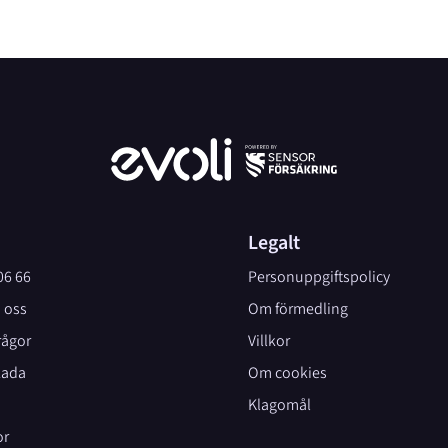
Legalt
06 66
Personuppgiftspolicy
 oss
Om förmedling
rågor
Villkor
kada
Om cookies
Klagomål
or