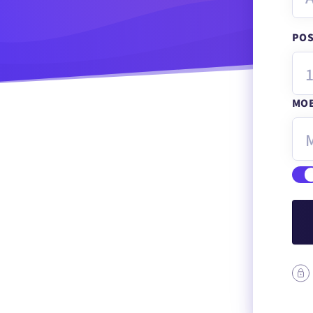
PO
MO