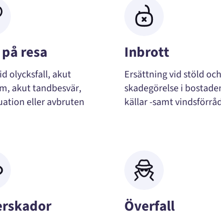
 på resa
Inbrott
id olycksfall, akut
Ersättning vid stöld oc
m, akut tandbesvär,
skadegörelse i bostaden
uation eller avbruten
källar -samt vindsförrå
erskador
Överfall