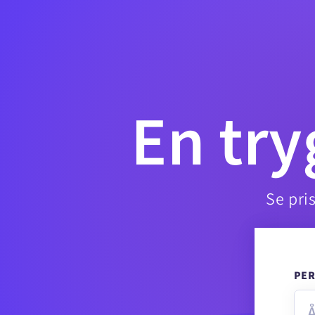
En tr
Se pris
PE