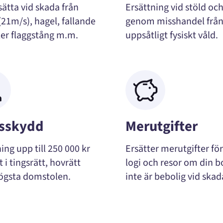
sätta vid skada från
Ersättning vid stöld oc
(21m/s), hagel, fallande
genom misshandel frå
ler flaggstång m.m.
uppsåtligt fysiskt våld.
tsskydd
Merutgifter
ing upp till 250 000 kr
Ersätter merutgifter fö
st i tingsrätt, hovrätt
logi och resor om din b
Högsta domstolen.
inte är bebolig vid skad