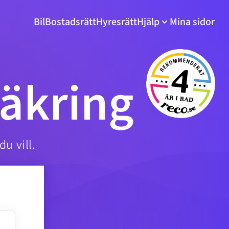
Bil
Bostadsrätt
Hyresrätt
Hjälp
Mina sidor
äkring
du vill.