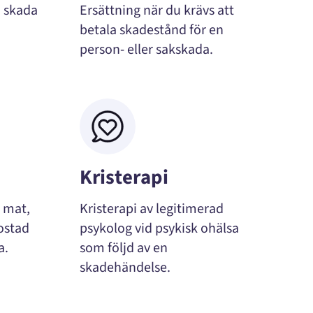
h skada
Ersättning när du krävs att
n
betala skadestånd för en
person- eller sakskada.
Kristerapi
r mat,
Kristerapi av legitimerad
ostad
psykolog vid psykisk ohälsa
a.
som följd av en
skadehändelse.