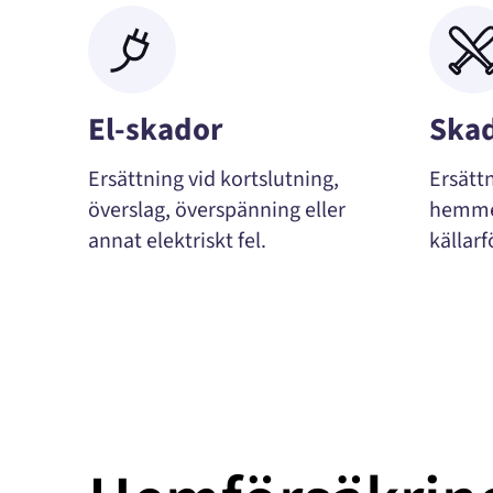
El-skador
Skad
Ersättning vid kortslutning,
Ersätt
överslag, överspänning eller
hemmet
annat elektriskt fel.
källar