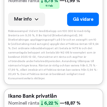
Nominell ränta
↓ 5,75 %
—
17,99 %
11 feb
Mer info
Gå vidare
Räkneexempel: Vid ett kreditbelopp om 100 000 kr med rörlig
årsränta om 9,05 %, 8 års löptid (återbetalningstid), 96
återbetalningar. uppläggningsavgift på 0 kr och en aviavgift om 10
kr (vid betalning med autogiro) uppgår den effektiva räntan till 9,64
%. Det ordinarie månadsbeloppet att betala är 1478 kr och det
sammanlagda beloppet att betala blir 142 615 kr exemplet som är
beräknat 2025-12-02, förutsätter att ränta och avgifter är
oförändrade under hela kreditperioden. Avrundning tillämpas till
närmaste högre krona. Räntan är rörlig och kan variera från 5,75 % -
17,99 %, vilket innebär att effektiva räntan kan variera från 5,94 % -
20,49 %. Den effektiva räntan är beräknad i enlighet med
Konsumentverkets riktlinjer.
Ikano Bank privatlån
Nominell ränta
↓ 6,22 %
—
18,87 %