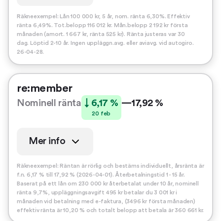
Räkneexempel: Lån 100 000 kr, 5 år, nom. ränta 6,30%. Effektiv
ränta 6,49%. Tot.belopp 116 012 kr. Mån.belopp 2 192 kr första
månaden (amort. 1 667 kr, ränta 525 kr). Ränta justeras var 30
dag. Löptid 2-10 år. Ingen uppläggn.avg. eller aviavg. vid autogiro.
26-04-28.
re:member
Nominell ränta
↓ 6,17 %
—
17,92 %
20 feb
Mer info
Räkneexempel: Räntan är rörlig och bestäms individuellt, årsränta är
f.n. 6,17 % till 17,92 % (2026-04-01). Återbetalningstid 1 - 15 år.
Baserat på ett lån om 230 000 kr återbetalat under 10 år, nominell
ränta 9,7%, uppläggningsavgift 495 kr betalar du 3 001 kr i
månaden vid betalning med e-faktura, (3496 kr första månaden)
effektiv ränta är 10,20 % och totalt belopp att betala är 360 661 kr.