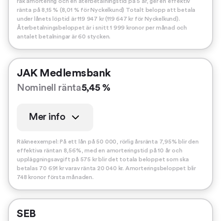
rak amortering och en återbetalningstid på 5 år, ger en effektiv
ränta på 8,15 % (8,01 % för Nyckelkund) Totalt belopp att betala
under lånets löptid är 119 947 kr (119 647 kr för Nyckelkund).
Återbetalningsbeloppet är i snitt 1 999 kronor per månad och
antalet betalningar är 60 stycken.
JAK Medlemsbank
Nominell ränta
5,45 %
Mer info
Räkneexempel: På ett lån på 50 000, rörlig årsränta 7,95% blir den
effektiva räntan 8,56%, med en amorteringstid på 10 år och
uppläggningsavgift på 575 kr blir det totala beloppet som ska
betalas 70 691 kr varav ränta 20 040 kr. Amorteringsbeloppet blir
748 kronor första månaden.
SEB