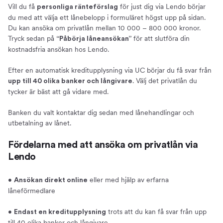
Vill du få
för just dig via Lendo börjar
personliga ränteförslag
du med att välja ett lånebelopp i formuläret högst upp på sidan.
Du kan ansöka om privatlån mellan 10 000 – 800 000 kronor.
Tryck sedan på
för att slutföra din
“Påbörja låneansökan”
kostnadsfria ansökan hos Lendo.
Efter en automatisk kreditupplysning via UC börjar du få svar från
. Välj det privatlån du
upp till 40 olika banker och långivare
tycker är bäst att gå vidare med.
Banken du valt kontaktar dig sedan med lånehandlingar och
utbetalning av lånet.
Fördelarna med att ansöka om privatlån via
Lendo
•
eller med hjälp av erfarna
Ansökan direkt online
låneförmedlare
•
trots att du kan få svar från upp
Endast en kreditupplysning
till 40 olika banker och långivare