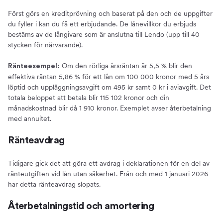
Först görs en kreditprövning och baserat på den och de uppgifter
du fyller i kan du få ett erbjudande. De lånevillkor du erbjuds
bestäms av de långivare som är anslutna till Lendo (upp till 40
stycken för närvarande).
Om den rörliga årsräntan är 5,5 % blir den
Ränteexempel:
effektiva räntan 5,86 % för ett lån om 100 000 kronor med 5 års
löptid och uppläggningsavgift om 495 kr samt 0 kr i aviavgift. Det
totala beloppet att betala blir 115 102 kronor och din
månadskostnad blir då 1 910 kronor. Exemplet avser återbetalning
med annuitet.
Ränteavdrag
Tidigare gick det att göra ett avdrag i deklarationen för en del av
ränteutgiften vid lån utan säkerhet. Från och med 1 januari 2026
har detta ränteavdrag slopats.
Återbetalningstid och amortering