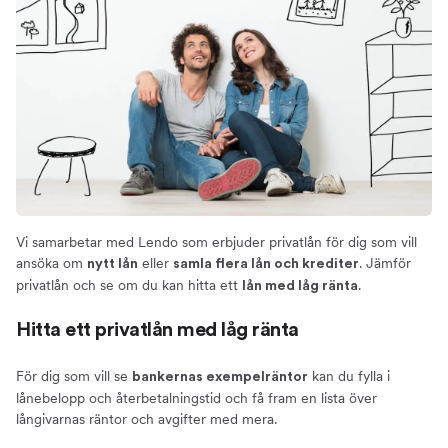
Ränta
Effektiv ränta
Ränteexempel
Ränteavdrag
Återbetalningstid och amortering
Förtidslösen
Krav för att få låna
Grundkrav och villkor
För lån upp till 800 000 kr
Vi samarbetar med Lendo som erbjuder privatlån för dig som vill
ansöka om
eller
. Jämför
nytt lån
samla flera lån och krediter
Bra att tänka på
privatlån och se om du kan hitta ett
.
lån med låg ränta
Situationer då du bör undvika privatlån
Låna inte mer än du behöver
Hitta ett privatlån med låg ränta
Låneskydd
För dig som vill se
kan du fylla i
bankernas exempelräntor
Om Compricer
lånebelopp och återbetalningstid och få fram en lista över
Om oss
långivarnas räntor och avgifter med mera.
Ansök om privatlån