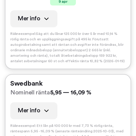
9 apr
Mer info
Räkneexempel:Säg att du lånar 125 000 kr över 5 år med 10,14 %
rörlig ränta och en uppläggningsavgift på 495 kr. Förutsatt
autogirobetalning samt att räntan och avgifter inte förändras, blir
ordinarie månadsbelopp (annuitetsbeloppet) 2 665 kr (inkl.
amortering och ränta), totalt återbetalningsbelopp 159 922 kr,
antalet avbetalningar 60 st och effektiv ränta 10,82 % (2026-01-19)
Swedbank
Nominell ränta
5,95 — 16,09 %
Mer info
Räkneexempel: Ett lån på 100 000 kr med 7,73 % rörlig ränta,
räntespann 5,95 - 16,09 % (senaste ränteändring 2025-10-03), med