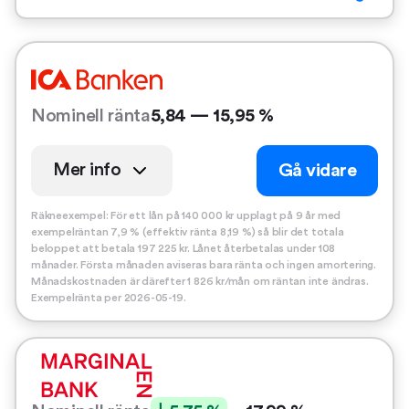
Nominell ränta
5,84 — 15,95 %
Mer info
Gå vidare
Räkneexempel: För ett lån på 140 000 kr upplagt på 9 år med
exempelräntan 7,9 % (effektiv ränta 8,19 %) så blir det totala
beloppet att betala 197 225 kr. Lånet återbetalas under 108
månader. Första månaden aviseras bara ränta och ingen amortering.
Månadskostnaden är därefter 1 826 kr/mån om räntan inte ändras.
Exempelränta per 2026-05-19.