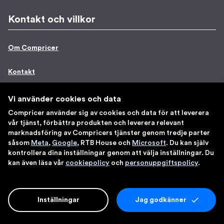
Kontakt och villkor
Om Compricer
Kontakt
Press
Vi använder cookies och data
Compricer använder sig av cookies och data för att leverera
Jobb
vår tjänst, förbättra produkten och leverera relevant
marknadsföring av Compricers tjänster genom tredje parter
såsom
Meta
,
Google
, RTB House och
Microsoft
. Du kan själv
Personuppgifter
kontrollera dina inställningar genom att välja inställningar. Du
kan även läsa vår
cookiepolicy
och
personuppgiftspolicy
.
Villkor
Försäkringsdistribution
Inställningar
Jag godkänner
Redaktionell policy