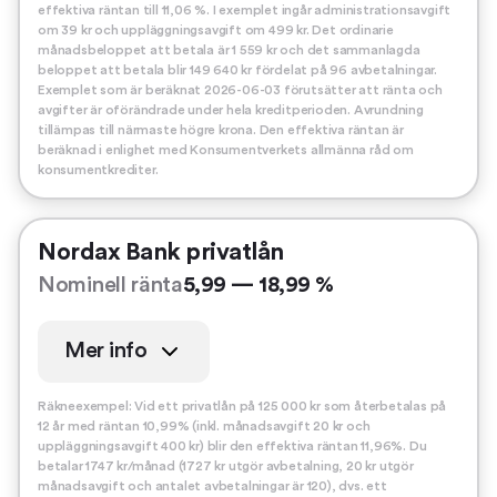
effektiva räntan till 11,06 %. I exemplet ingår administrationsavgift
om 39 kr och uppläggningsavgift om 499 kr. Det ordinarie
månadsbeloppet att betala är 1 559 kr och det sammanlagda
beloppet att betala blir 149 640 kr fördelat på 96 avbetalningar.
Exemplet som är beräknat 2026-06-03 förutsätter att ränta och
avgifter är oförändrade under hela kreditperioden. Avrundning
tillämpas till närmaste högre krona. Den effektiva räntan är
beräknad i enlighet med Konsumentverkets allmänna råd om
konsumentkrediter.
Nordax Bank privatlån
Nominell ränta
5,99 — 18,99 %
Mer info
Räkneexempel: Vid ett privatlån på 125 000 kr som återbetalas på
12 år med räntan 10,99% (inkl. månadsavgift 20 kr och
uppläggningsavgift 400 kr) blir den effektiva räntan 11,96%. Du
betalar 1747 kr/månad (1727 kr utgör avbetalning, 20 kr utgör
månadsavgift och antalet avbetalningar är 120), dvs. ett