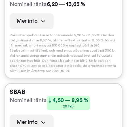
Nominell ränta
6,20 — 13,65 %
Mer info
Räkneexempel:Räntan är för närvarande 6,20 % - 13,65 %. Om den
rörliga årsräntan är 8,57 %, blir den effektiva räntan 9,06 % för ett
lån med rak amortering på 100 000 kr upplagt på 5 år (60
återbetalningstillfällen), och med en uppläggningsavgift på 300 kr.
Vid rak amortering sjunker din månadskostnad över tid förutsatt
att räntan inte höjs. Den första betalningen blir 2 381 kr och den
sista 1 679kr. Det totala beloppet att betala, vid oförändrad ränta
blir 122 081 kr. Årsränta per 2025-10-01.
SBAB
Nominell ränta
↓ 4,50 — 8,95 %
20 feb
Mer info