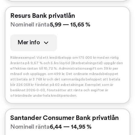
Resurs Bank privatlån
Nominell ränta
5,99 — 15,65 %
Mer info
Räkneexempel: Vid ett kreditbelopp om 175 000 kr med en rörlig
årsränta på 9,67 % och 5 års löptid (återbetalningstid) uppgår den
effektiva räntan till 10,72 %. Administrationsavgift om 39 kr per
månad och uppläggn. om 499 kr. Det ordinarie månadsbeloppet
att betala är 3 768 kr och det sammanlagda beloppet att betala
blir 226 058 kr fördelat på 60 avbetalningar. Exemplet som är
beräknat 2026-0-03, förutsätter att ränta och avgifter är
oförändrade under hela kreditperioden.
Santander Consumer Bank privatlån
Nominell ränta
6,44 — 14,95 %