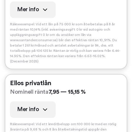
Mer info
Räkneexempel: Vid ett lån på 75 000 kr som återbetalas på 8 år
med räntan 10,14% (inkl. aviseringsavgift 0 kr vid autogiro och
uppläggningsavgift 0 kr om du ansöker om lån via
www.santanderconsumer.se) blir den effektiva räntan 10,91%. Du
betalar 1 261 kr/månad och antalet avbetalningar är 84, dvs. ett
totalbelopp på 106 125 kr. Räntan är rörlig och kan variera från 6.44-
14.95%. Den effektiva räntan kan variera från 6.63-16.02%.
(December 2025)
Ellos privatlån
Nominell ränta
7,95 — 15,15 %
Mer info
Räkneexempel: Vid ett kreditbelopp om 100 000 kr med en rörlig
årsränta på 9,68 % och 8 års återbetalningstid uppgår den