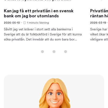
Kan jag få ett privatlån i en svensk
Privatlån
bank om jag bor utomlands
räntan h
2026-05-10
1 minuts läsning
2026-03-19
Såvitt jag vet kräver i stort sett alla bankerna i
Sverige har 
Sverige att du är folkbokförd i Sverige för att kunna
vilket ökar
söka privatlån. Det innebär att du som bara bor
viktigare a
utomlands tillfälligt kan ha större chans om du...