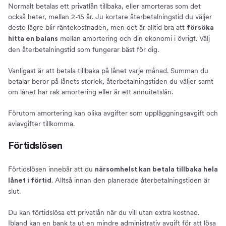
Normalt betalas ett privatlån tillbaka, eller amorteras som det
också heter, mellan 2-15 år. Ju kortare återbetalningstid du väljer
desto lägre blir räntekostnaden, men det är alltid bra att
försöka
mellan amortering och din ekonomi i övrigt. Välj
hitta en balans
den återbetalningstid som fungerar bäst för dig.
Vanligast är att betala tillbaka på lånet varje månad. Summan du
betalar beror på lånets storlek, återbetalningstiden du väljer samt
om lånet har rak amortering eller är ett annuitetslån.
Förutom amortering kan olika avgifter som uppläggningsavgift och
aviavgifter tillkomma.
Förtidslösen
Förtidslösen innebär att du
närsomhelst kan betala tillbaka hela
. Alltså innan den planerade återbetalningstiden är
lånet i förtid
slut.
Du kan förtidslösa ett privatlån när du vill utan extra kostnad.
Ibland kan en bank ta ut en mindre administrativ avgift för att lösa