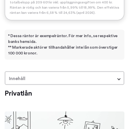
totalbelopp på 209 601 kr inkl. uppläggningsavgiften om 400 kr.
Räntan är rörlig och kan variera från 5,99% till 18,99%. Den effektiva
räntan kan variera från 6,58 % till 24,63% (april 2026).
* Dessa räntor är exempelräntor. För mer info, se respektive
banks hemsida.
** Markerade aktörer tillhandahåller inte lån som överstiger
100 000 kronor.
Innehåll
Privatlån
Privatlån
Hitta ett privatlån med låg ränta
Fördelarna med att ansöka om privatlån via Lendo
Hur funkar privatlån?
Om privatlån