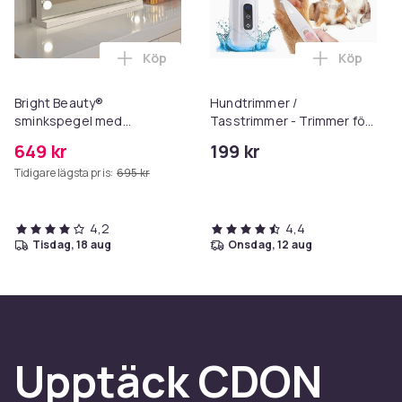
Köp
Köp
Lägg till Bright Beauty® sminkspegel me
Lägg till 
Bright Beauty®
Hundtrimmer /
sminkspegel med
Tasstrimmer - Trimmer för
belysning –
tassar
649 kr
199 kr
Hollywoodspegel – 58×46
Tidigare lägsta pris:
695 kr
cm – 15 LED-lampor – 3
ljusfärger – Dimbar – Smart
Touch – USB-
laddningsport – Vit
4,2
4,4
tisdag, 18 aug
onsdag, 12 aug
Upptäck CDON