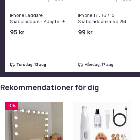
Lägg till iPhone Laddare Snabbladdare
Lägg til
iPhone Laddare
iPhone 17 / 16 / 15
Snabbladdare - Adapter +
Snabbladdare med 2M
Kabel 25W lightning - USB-
USB-C till USB-C kabel
95 kr
99 kr
C 2m
torsdag, 13 aug
måndag, 17 aug
Rekommendationer för dig
-7 %