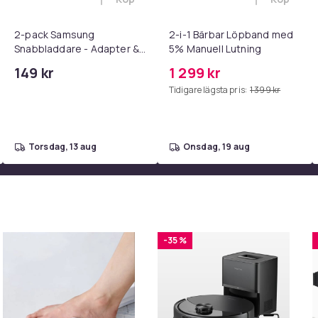
 - Adapter + Kabel 25W lightning - USB-C 2m i varukorgen
l iPhone 17 / 16 / 15 Snabbladdare med 2M USB-C till USB-C kab
Lägg till 2-pack Samsung Snabbladdare
Lägg till
2-pack Samsung
2-i-1 Bärbar Löpband med
Snabbladdare - Adapter &
5% Manuell Lutning
Kabel 20W USB-C 2m
149 kr
1 299 kr
Tidigare lägsta pris:
1 399 kr
torsdag, 13 aug
onsdag, 19 aug
-35 %