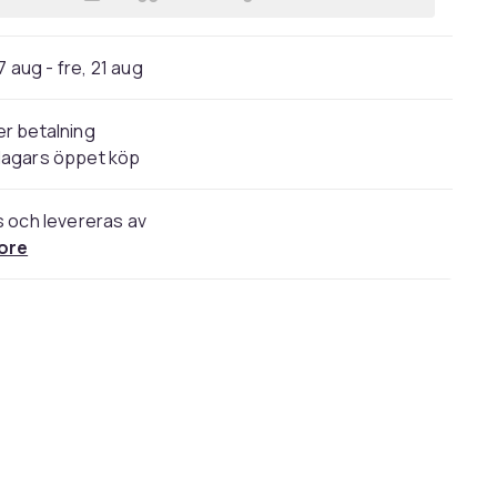
Lägg till Wonder Worker, Nobel - L
7 aug - fre, 21 aug
r betalning
dagars öppet köp
s och levereras av
ore