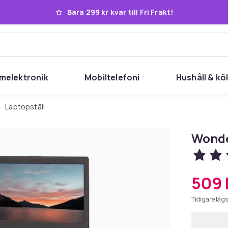
Bara 299 kr kvar till Fri Frakt!
melektronik
Mobiltelefoni
Hushåll & kö
Laptopställ
Wonde
509 
Tidigare lägs