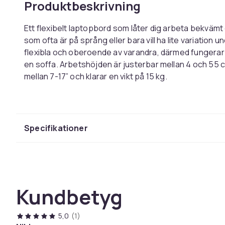
Produktbeskrivning
Ett flexibelt laptopbord som låter dig arbeta bekvämt 
som ofta är på språng eller bara vill ha lite variation
flexibla och oberoende av varandra, därmed fungerar
en soffa. Arbetshöjden är justerbar mellan 4 och 55 
mellan 7-17” och klarar en vikt på 15 kg.
- Ett flexibelt laptopbord
- Bestäm själv var du vill arbeta
- Justerbar höjd mellan 4 och 55 cm
Specifikationer
- Lederna kan roteras 360°
Specifikationer:
Färg: Svart
Material: Aluminium, ABS
Kundbetyg
Mått, förpackning: ca. 58 x 32 x 5.5 cm
Arbetshöjd: 4-55 cm
5,0
(1)