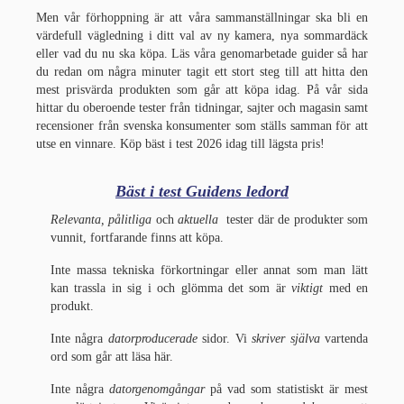
Men vår förhoppning är att våra sammanställningar ska bli en
värdefull vägledning i ditt val av ny kamera, nya sommardäck
eller vad du nu ska köpa. Läs våra genomarbetade guider så har
du redan om några minuter tagit ett stort steg till att hitta den
mest prisvärda produkten som går att köpa idag. På vår sida
hittar du oberoende tester från tidningar, sajter och magasin samt
recensioner från svenska konsumenter som ställs samman för att
utse en vinnare. Köp bäst i test 2026 idag till lägsta pris!
Bäst i test Guidens
ledord
Relevanta
, pålitliga
och
aktuella
tester där de produkter som
vunnit, fortfarande finns att köpa.
Inte massa tekniska förkortningar eller annat som man lätt
kan trassla in sig i och glömma det som är
viktigt
med en
produkt.
Inte några
datorproducerade
sidor. Vi
skriver s
jälva
vartenda
ord som går att läsa här.
Inte några
datorgenomgångar
på vad som statistiskt är mest