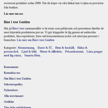
recenserat produkter sedan 2009. När du köper via våra länkar kan vi tjäna en provision
från butiken.
Läs mer om oss
Bäst i test Guiden
Här på
Bäst i test
sammanställer vi de tester som publicerats och presenterar därefter de
mest köpvärda produkterna just nu. Vi gör köpguider åt dig genom att undersöka
produkter, läsa experttester, höra vad konsumenterna tycker och intervjua personer i
branschen.
Läs mer om Bäst i test Guiden
.
Kategorier:
Abonnemang
,
Dator & IT
,
Hem & hushåll
,
Hälsa &
personvård
,
Ljud & bild
,
Motor & tillbehör
,
Privatekonomi
,
Låna pengar
med låg ränta
,
Smarta Hem.
Konsument
Kontakta oss
Om Bäst i test Guiden
Sekretesspolicy
Nyhetsbrev
Alla testvinnare
Artiklar
Tips från redaktionen