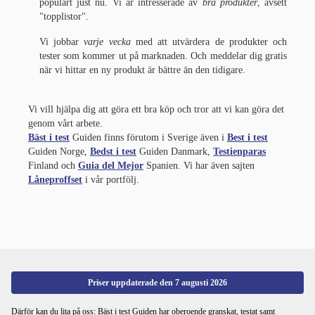
populärt just nu. Vi är intresserade av
bra produkter
, avsett
"topplistor".
Vi jobbar
varje vecka
med att utvärdera de produkter och
tester som kommer ut på marknaden. Och meddelar dig gratis
när vi hittar en ny produkt är bättre än den tidigare.
Vi vill hjälpa dig att göra ett bra köp och tror att vi kan göra det
genom vårt arbete.
Bäst i test
Guiden finns förutom i Sverige även i
Best i test
Guiden Norge,
Bedst i test
Guiden Danmark,
Testienparas
Finland och
Guia del Mejor
Spanien. Vi har även sajten
Låneproffset
i vår portfölj.
Priser uppdaterade den
7 augusti 2026
Därför kan du lita på oss: Bäst i test Guiden har oberoende granskat, testat samt